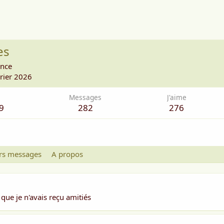
es
ance
rier 2026
Messages
J'aime
9
282
276
rs messages
A propos
ue je n'avais reçu amitiés