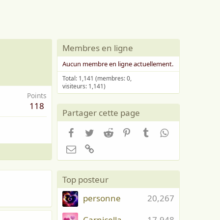
Membres en ligne
Aucun membre en ligne actuellement.
Total: 1,141 (membres: 0,
visiteurs: 1,141)
Points
118
Partager cette page
Facebook
Twitter
Reddit
Pinterest
Tumblr
WhatsApp
Email
Lien
Top posteur
personne
20,267
Carnicella
17,948