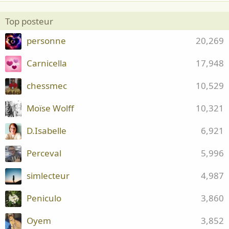
Top posteur
personne
20,269
Carnicella
17,948
chessmec
10,529
Moïse Wolff
10,321
D.Isabelle
6,921
Perceval
5,996
simlecteur
4,987
Peniculo
3,860
Oyem
3,852