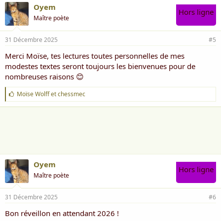
Oyem
Hors ligne
Maître poète
31 Décembre 2025
#5
Merci Moïse, tes lectures toutes personnelles de mes
modestes textes seront toujours les bienvenues pour de
nombreuses raisons 😊
J
Moïse Wolff
et
chessmec
'
a
i
m
e
:
Oyem
Hors ligne
Maître poète
31 Décembre 2025
#6
Bon réveillon en attendant 2026 !