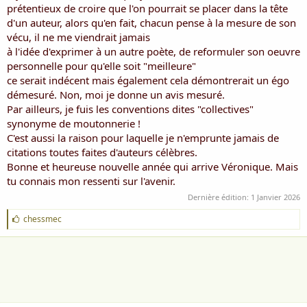
prétentieux de croire que l'on pourrait se placer dans la tête
d'un auteur, alors qu'en fait, chacun pense à la mesure de son
vécu, il ne me viendrait jamais
à l'idée d'exprimer à un autre poète, de reformuler son oeuvre
personnelle pour qu'elle soit "meilleure"
ce serait indécent mais également cela démontrerait un égo
démesuré. Non, moi je donne un avis mesuré.
Par ailleurs, je fuis les conventions dites "collectives"
synonyme de moutonnerie !
C'est aussi la raison pour laquelle je n'emprunte jamais de
citations toutes faites d'auteurs célèbres.
Bonne et heureuse nouvelle année qui arrive Véronique. Mais
tu connais mon ressenti sur l'avenir.
Dernière édition:
1 Janvier 2026
J
chessmec
'
a
i
m
e
: