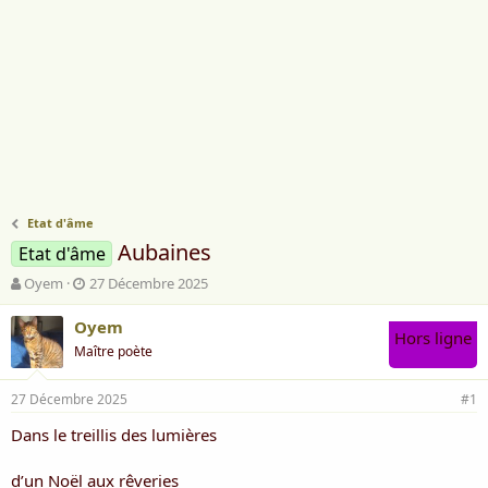
Etat d'âme
Aubaines
Etat d'âme
A
D
Oyem
27 Décembre 2025
u
a
t
t
Oyem
Hors ligne
e
e
Maître poète
u
d
r
e
27 Décembre 2025
d
d
#1
e
é
Dans le treillis des lumières
l
b
a
u
d
t
d’un Noël aux rêveries