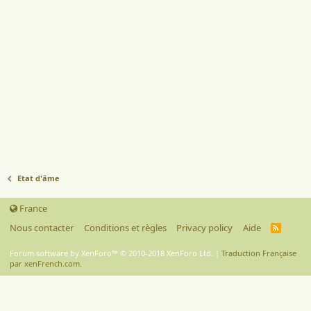
Etat d'âme
France
Nous contacter
Conditions et règles
Privacy policy
Aide
R
S
S
Forum software by XenForo™
© 2010-2018 XenForo Ltd.
|
Traduction Française
par xenFrench.com.