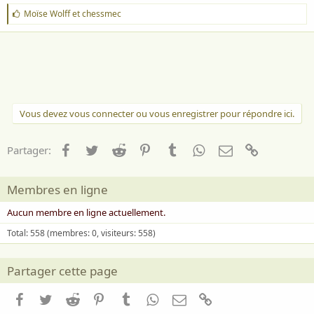
J
Moïse Wolff
et
chessmec
'
a
i
m
e
:
Vous devez vous connecter ou vous enregistrer pour répondre ici.
Facebook
Twitter
Reddit
Pinterest
Tumblr
WhatsApp
Email
Lien
Partager:
Membres en ligne
Aucun membre en ligne actuellement.
Total: 558 (membres: 0, visiteurs: 558)
Partager cette page
Facebook
Twitter
Reddit
Pinterest
Tumblr
WhatsApp
Email
Lien