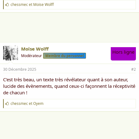
J
chessmec
et
Moïse Wolff
'
a
i
m
e
:
Moïse Wolff
Hors ligne
Modérateur
Membre du personnel
30 Décembre 2025
#2
C'est très beau, un texte très révélateur quant à son auteur,
lucide des évènements, quand ceux-ci façonnent la réceptivité
de chacun !
J
chessmec
et
Oyem
'
a
i
m
e
: