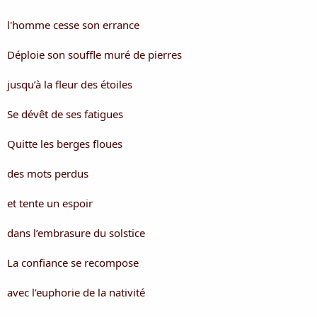
i
s
l'homme cesse son errance
c
u
Déploie son souffle muré de pierres
s
s
i
jusqu’à la fleur des étoiles
o
n
Se dévêt de ses fatigues
Quitte les berges floues
des mots perdus
et tente un espoir
dans l’embrasure du solstice
La confiance se recompose
avec l’euphorie de la nativité