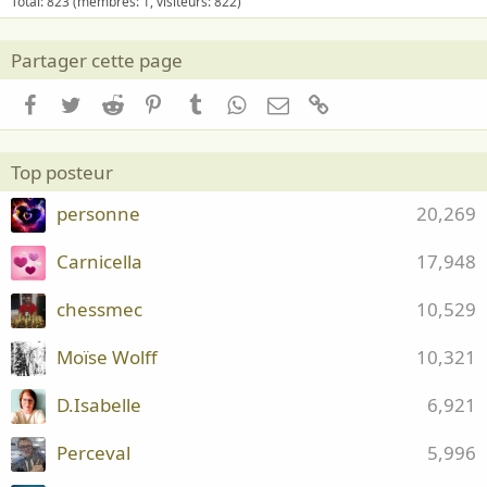
Total: 823 (membres: 1, visiteurs: 822)
Partager cette page
Facebook
Twitter
Reddit
Pinterest
Tumblr
WhatsApp
Email
Lien
Top posteur
personne
20,269
Carnicella
17,948
chessmec
10,529
Moïse Wolff
10,321
D.Isabelle
6,921
Perceval
5,996