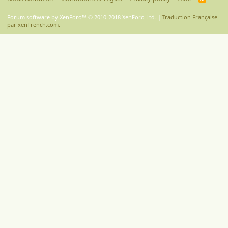
S
S
Forum software by XenForo™
© 2010-2018 XenForo Ltd.
|
Traduction Française
par xenFrench.com.