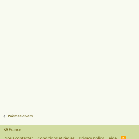
Poèmes divers
France
Nous contacter
Conditions et règles
Privacy policy
Aide
R