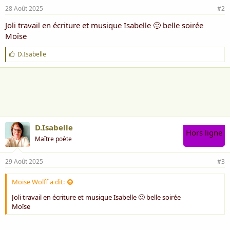
28 Août 2025
#2
Joli travail en écriture et musique Isabelle 🙂 belle soirée
Moïse
J
D.Isabelle
'
a
i
m
e
:
D.Isabelle
Hors ligne
Maître poète
29 Août 2025
#3
Moïse Wolff a dit:
Joli travail en écriture et musique Isabelle 🙂 belle soirée
Moïse