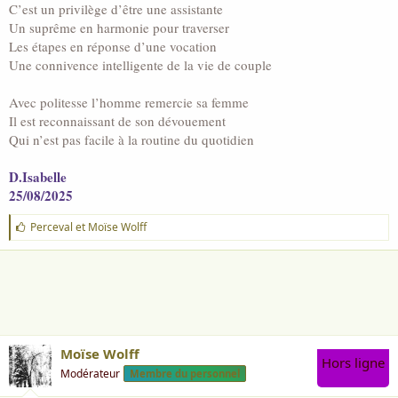
C’est un privilège d’être une assistante
Un suprême en harmonie pour traverser
Les étapes en réponse d’une vocation
Une connivence intelligente de la vie de couple
Avec politesse l’homme remercie sa femme
Il est reconnaissant de son dévouement
Qui n’est pas facile à la routine du quotidien
D.Isabelle
25/08/2025
J
Perceval
et
Moïse Wolff
'
a
i
m
e
:
Moïse Wolff
Hors ligne
Modérateur
Membre du personnel