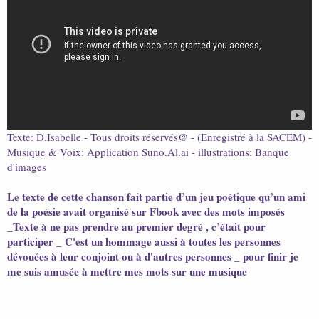
i
s
c
u
s
s
i
o
n
Texte: D.Isabelle - Tous droits réservés@ - (Enregistré à la SACEM) -
Musique & Voix: Application Suno.Al.ai - illustrations: Banque
d'images
Le texte de cette chanson fait partie d’un jeu poétique qu’un ami
de la poésie avait organisé sur Fbook avec des mots imposés
_Texte à ne pas prendre au premier degré , c’était pour
participer _ C'est un hommage aussi à toutes les personnes
dévouées à leur conjoint ou à d'autres personnes _ pour finir je
me suis amusée à mettre mes mots sur une musique