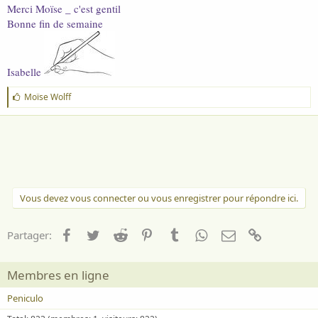
Merci Moïse _ c'est gentil
Bonne fin de semaine
Isabelle
J
Moïse Wolff
'
a
i
m
e
:
Vous devez vous connecter ou vous enregistrer pour répondre ici.
Facebook
Twitter
Reddit
Pinterest
Tumblr
WhatsApp
Email
Lien
Partager:
Membres en ligne
Peniculo