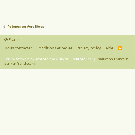
Poèmes en Vers libres
France
Nous contacter
Conditions et règles
Privacy policy
Aide
R
S
S
Forum software by XenForo™
© 2010-2018 XenForo Ltd.
|
Traduction Française
par xenFrench.com.