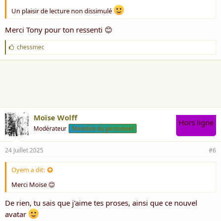
Un plaisir de lecture non dissimulé
Merci Tony pour ton ressenti 😊
J
chessmec
'
a
i
m
e
:
Moïse Wolff
Hors ligne
Modérateur
Membre du personnel
24 Juillet 2025
#6
Oyem a dit:
Merci Moïse 😊
De rien, tu sais que j'aime tes proses, ainsi que ce nouvel
avatar