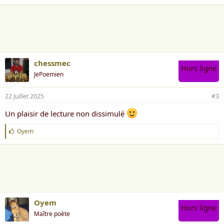
a
i
m
e
:
chessmec
Hors ligne
JePoemien
22 Juillet 2025
#3
Un plaisir de lecture non dissimulé
J
Oyem
'
a
i
m
e
:
Oyem
Hors ligne
Maître poète