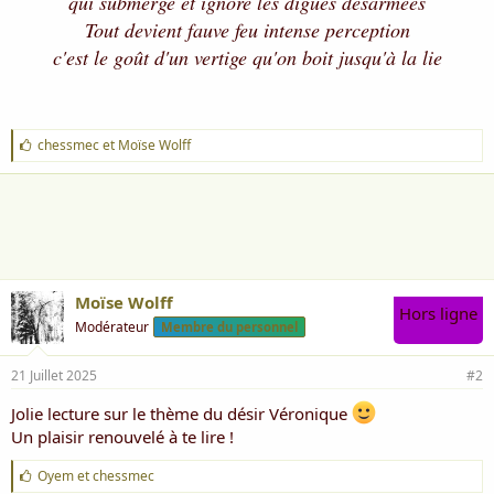
qui submerge et ignore les digues désarmées
Tout devient fauve feu intense perception
c'est le goût d'un vertige qu'on boit jusqu'à la lie
J
chessmec
et
Moïse Wolff
'
a
i
m
e
:
Moïse Wolff
Hors ligne
Modérateur
Membre du personnel
21 Juillet 2025
#2
Jolie lecture sur le thème du désir Véronique
Un plaisir renouvelé à te lire !
J
Oyem
et
chessmec
'