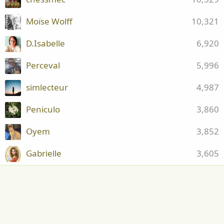
Moïse Wolff
10,321
D.Isabelle
6,920
Perceval
5,996
simlecteur
4,987
Peniculo
3,860
Oyem
3,852
Gabrielle
3,605