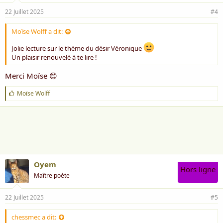
22 Juillet 2025
#4
Moïse Wolff a dit:
Jolie lecture sur le thème du désir Véronique
Un plaisir renouvelé à te lire !
Merci Moïse 😊
J
Moïse Wolff
'
a
i
m
e
:
Oyem
Hors ligne
Maître poète
22 Juillet 2025
#5
chessmec a dit: