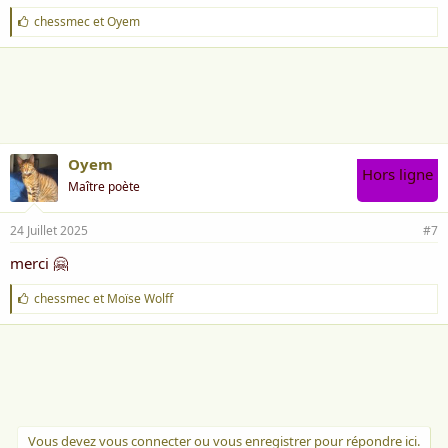
J
chessmec
et
Oyem
'
a
i
m
e
:
Oyem
Hors ligne
Maître poète
24 Juillet 2025
#7
merci 🤗
J
chessmec
et
Moïse Wolff
'
a
i
m
e
:
Vous devez vous connecter ou vous enregistrer pour répondre ici.