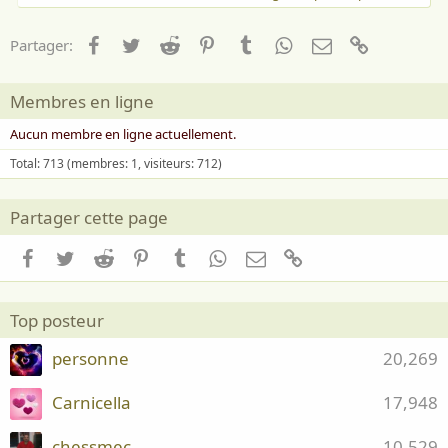
Facebook
Twitter
Reddit
Pinterest
Tumblr
WhatsApp
Email
Lien
Partager:
Membres en ligne
Aucun membre en ligne actuellement.
Total: 713 (membres: 1, visiteurs: 712)
Partager cette page
Facebook
Twitter
Reddit
Pinterest
Tumblr
WhatsApp
Email
Lien
Top posteur
personne
20,269
Carnicella
17,948
chessmec
10,529