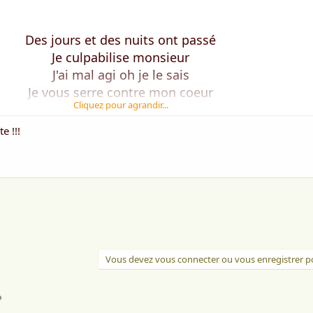
Des jours et des nuits ont passé
Je culpabilise monsieur
J'ai mal agi oh je le sais
Je vous serre contre mon coeur
Cliquez pour agrandir...
J'espère très sincèrement
e !!!
Que vous trouverez cette force
De pardonner l'énervement
A votre égard qui fit entorse
Je ne suis qu'une pauvre fille
Maladroite je vous l'accorde
Un peu conne telle une quille
Qui chancelle de ses discordes
Vous devez vous connecter ou vous enregistrer po
Je suis sincèrement émue
l
Lien
Et pleine de regrets vraiment