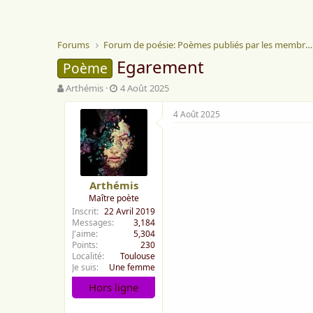
Forums
Forum de poésie: Poèmes publiés par les membres
Egarement
Poème
A
D
Arthémis
4 Août 2025
u
a
t
t
4 Août 2025
e
e
u
d
r
e
d
d
e
é
Arthémis
l
b
Maître poète
a
u
Inscrit
22 Avril 2019
d
t
Messages
3,184
i
J'aime
5,304
s
Points
230
c
Localité
Toulouse
u
Je suis
Une femme
s
Hors ligne
s
i