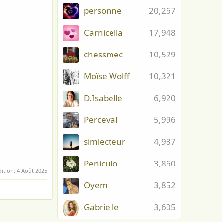
personne
20,267
Carnicella
17,948
chessmec
10,529
Moïse Wolff
10,321
D.Isabelle
6,920
Perceval
5,996
simlecteur
4,987
Peniculo
3,860
dition:
4 Août 2025
Oyem
3,852
Gabrielle
3,605