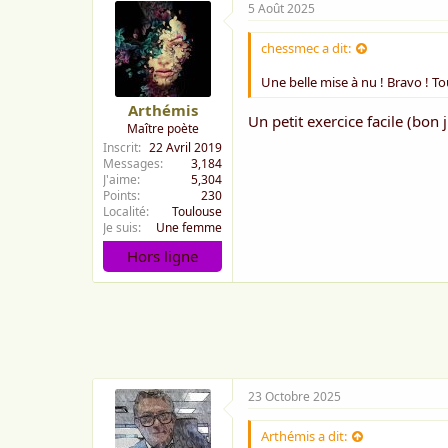
5 Août 2025
chessmec a dit:
Une belle mise à nu ! Bravo ! To
Arthémis
Un petit exercice facile (bon 
Maître poète
Inscrit
22 Avril 2019
Messages
3,184
J'aime
5,304
Points
230
Localité
Toulouse
Je suis
Une femme
Hors ligne
23 Octobre 2025
Arthémis a dit: