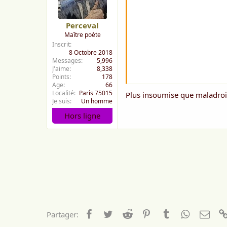
Perceval
Maître poète
Inscrit
8 Octobre 2018
Messages
5,996
J'aime
8,338
Points
178
Age
66
Localité
Paris 75015
Plus insoumise que maladroit
Je suis
Un homme
Hors ligne
Facebook
Twitter
Reddit
Pinterest
Tumblr
WhatsApp
Emai
Partager: