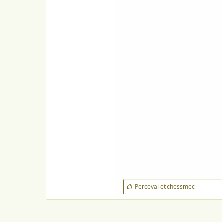
o
n
J
Perceval
et
chessmec
'
a
i
m