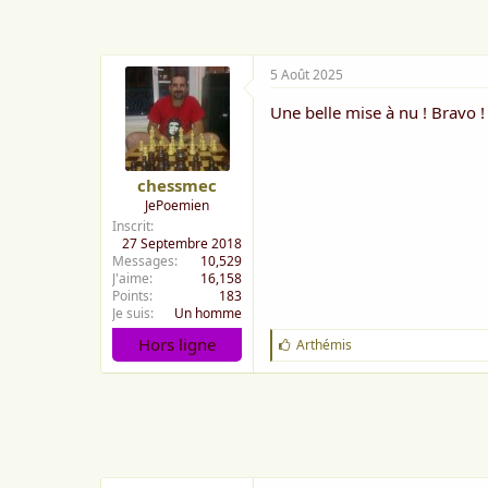
e
:
5 Août 2025
Une belle mise à nu ! Bravo ! 
chessmec
JePoemien
Inscrit
27 Septembre 2018
Messages
10,529
J'aime
16,158
Points
183
Je suis
Un homme
Hors ligne
J
Arthémis
'
a
i
m
e
: