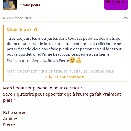
Hors ligne
Just pull the door and keep the key
Grand poète
It's just a rest __ yes __ just a dance
Just say good bye __ and be happy
6 Novembre 2018
#5
______
D.Isabelle a dit:
Danse __ danse avec moi
Repose toi __ là __ dans mes bras
Tu as toujours les mots justes dans tous tes poèmes, des mots qui
Je suis plus vieux __ je sais tout ça
donnent une grande force et qui m'aident parfois à réfléchir de ne
Mais danse encor __ danse avec moi
pas arrêter de vivre pour faire plaisir à des personnes qui font tout
pour nous détruire! J'aime beaucoup ce poème aussi bien en
Repose toi __ prends cette chance
Français qu'en Anglais...Bravo Pierre
De ce repos
De cette danse
Merci de ce magnifique partage, toi aussi tu as un grand cœur!
Juste une offrande __ instant cadeau
Belle journée
Cliquez pour agrandir...
Amitiés
Si je t'apprends __ si je t'écoute
Merci beaucoup Isabelle pour ce retour.
Isabelle
Accepte l'aide et la confiance
Savoir qu'écrire peut apporter qqc à l'autre ça fait vraiment
Jusqu'à poursuivre enfin ta route
plaisir.
Vers autre part __ une autre danse
Donne un sourire et des étoiles
Belle soirée
Un bout d'amour dans un regard
Amitiés
Loin des conflits et des bagarres
Pierre
Tombe la peur __ tombe le voile