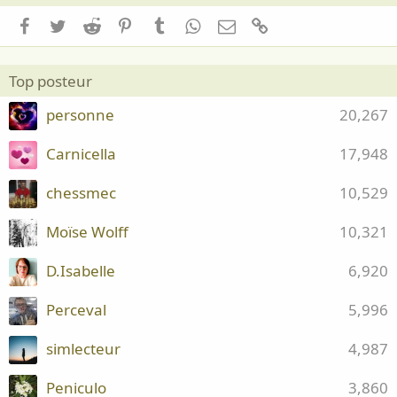
Facebook
Twitter
Reddit
Pinterest
Tumblr
WhatsApp
Email
Lien
Top posteur
personne
20,267
Carnicella
17,948
chessmec
10,529
Moïse Wolff
10,321
D.Isabelle
6,920
Perceval
5,996
simlecteur
4,987
Peniculo
3,860