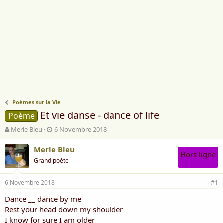
Poèmes sur la Vie
Et vie danse - dance of life
Poème
A
D
Merle Bleu
6 Novembre 2018
u
a
t
t
Merle Bleu
Hors ligne
e
e
Grand poète
u
d
r
e
6 Novembre 2018
d
d
#1
e
é
Dance __ dance by me
l
b
Rest your head down my shoulder
a
u
d
t
I know for sure I am older