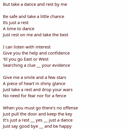
i
But take a dance and rest by me
s
c
Be safe and take a little chance
u
Its just a rest
s
A time to dance
s
i
Just rest on me and take the best
o
n
I can listen with interest
Give you the help and confidence
'til you go East or West
Searching a clue __ your evidence
Give me a smile and a few stars
A piece of heart in shiny glance
Just take a rest and drop your wars
No need for fear nor for a fence
When you must go there's no offense
Just pull the door and keep the key
It's just a rest __ yes __ just a dance
Just say good bye __ and be happy