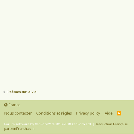
Poèmes sur la Vie
France
Nous contacter
Conditions et règles
Privacy policy
Aide
R
S
S
Forum software by XenForo™
© 2010-2018 XenForo Ltd.
|
Traduction Française
par xenFrench.com.