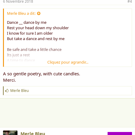
6 Novembre 2018
#4
Merle Bleu a dit:
Dance __ dance by me
Rest your head down my shoulder
I know for sure I am older
But take a dance and rest by me
Be safe and take a little chance
Its just a rest
A time to dance
Cliquez pour agrandir...
Just rest on me and take the best
A so gentle poetry, with cute candles.
I can listen with interest
Merci.
Give you the help and confidence
'til you go East or West
J
Merle Bleu
Searching a clue __ your evidence
'
a
Give me a smile and a few stars
i
A piece of heart in shiny glance
m
e
Just take a rest and drop your wars
:
No need for fear nor for a fence
When you must go there's no offense
Merle Bleu