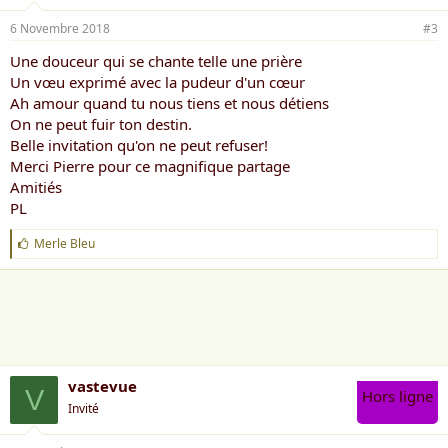
6 Novembre 2018
#3
Une douceur qui se chante telle une prière
Un vœu exprimé avec la pudeur d'un cœur
Ah amour quand tu nous tiens et nous détiens
On ne peut fuir ton destin.
Belle invitation qu'on ne peut refuser!
Merci Pierre pour ce magnifique partage
Amitiés
PL
J
Merle Bleu
'
a
i
m
e
:
vastevue
V
Hors ligne
Invité