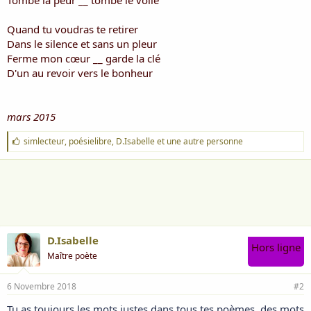
Tombe la peur __ tombe le voile
Quand tu voudras te retirer
Dans le silence et sans un pleur
Ferme mon cœur __ garde la clé
D'un au revoir vers le bonheur
mars 2015
J
simlecteur
,
poésielibre
,
D.Isabelle
et une autre personne
'
a
i
m
e
:
D.Isabelle
Hors ligne
Maître poète
6 Novembre 2018
#2
Tu as toujours les mots justes dans tous tes poèmes, des mots