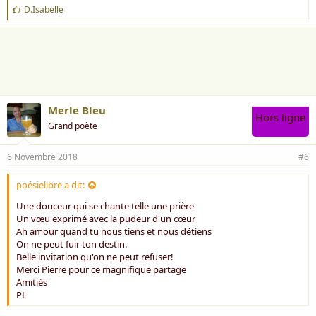
J
D.Isabelle
Quand tu voudras te retirer
'
Dans le silence et sans un pleur
a
Ferme mon cœur __ garde la clé
i
m
D'un au revoir vers le bonheur
e
:
mars 2015
Merle Bleu
Hors ligne
Grand poète
6 Novembre 2018
#6
poésielibre a dit:
Une douceur qui se chante telle une prière
Un vœu exprimé avec la pudeur d'un cœur
Ah amour quand tu nous tiens et nous détiens
On ne peut fuir ton destin.
Belle invitation qu'on ne peut refuser!
Merci Pierre pour ce magnifique partage
Amitiés
PL