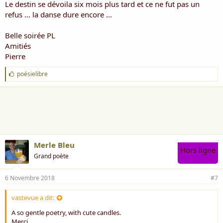
Le destin se dévoila six mois plus tard et ce ne fut pas un
refus ... la danse dure encore ...
Belle soirée PL
Amitiés
Pierre
J
poésielibre
'
a
i
m
e
:
Merle Bleu
Hors ligne
Grand poète
6 Novembre 2018
#7
vastevue a dit:
A so gentle poetry, with cute candles.
Merci.