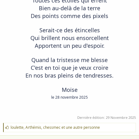
Toutes ces étoiles qui errent
Bien au-delà de la terre
Des points comme des pixels
Serait-ce des étincelles
Qui brillent nous ensorcellent
Apportent un peu d'espoir.
Quand la tristesse me blesse
C'est en toi que je veux croire
En nos bras pleins de tendresses.
Moïse
le 28 novembre 2025
Dernière édition:
29 Novembre 2025
J
loulette
,
Arthémis
,
chessmec
et une autre personne
'
a