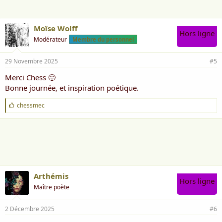
:
Moïse Wolff
Hors ligne
Modérateur
Membre du personnel
29 Novembre 2025
#5
Merci Chess 🙂
Bonne journée, et inspiration poétique.
J
chessmec
'
a
i
m
e
:
Arthémis
Hors ligne
Maître poète
2 Décembre 2025
#6