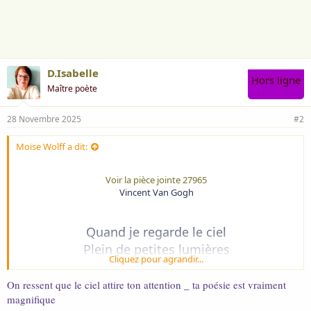
i
m
e
:
D.Isabelle
Hors ligne
Maître poète
28 Novembre 2025
#2
Moïse Wolff a dit:
Voir la pièce jointe 27965
Vincent Van Gogh
Quand je regarde le ciel
Plein de petites lumières
Cliquez pour agrandir...
Qui n'offrent pas de frontières
Aux ressentis potentiels.
On ressent que le ciel attire ton attention _ ta poésie est vraiment
magnifique