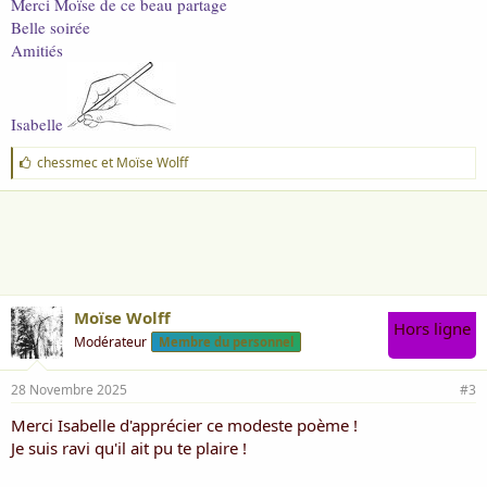
Sont elles artificielles
Merci Moïse de ce beau partage
Belle soirée
Toutes ces étoiles qui errent
Amitiés
Bien au-delà de la terre
Des points comme des pixels.
Isabelle
Sont elles des étincelles
Qui brillent nous ensorcellent
J
chessmec
et
Moïse Wolff
'
Apportent un peu d'espoir.
a
i
Quand la tristesse me blesse
m
e
C'est en toi que je veux croire
:
En nos bras pleins de tendresses.
Moïse Wolff
Hors ligne
Moïse
Modérateur
Membre du personnel
le 28 novembre 2025
28 Novembre 2025
#3
Merci Isabelle d'apprécier ce modeste poème !
Je suis ravi qu'il ait pu te plaire !