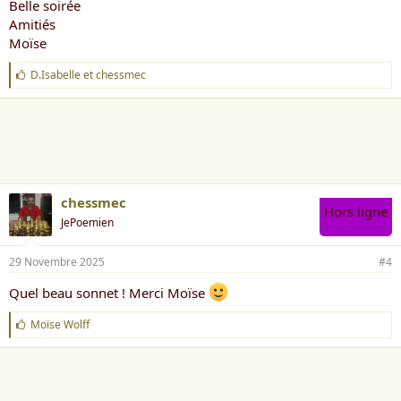
Belle soirée
Amitiés
Moïse
J
D.Isabelle
et
chessmec
'
a
i
m
e
:
chessmec
Hors ligne
JePoemien
29 Novembre 2025
#4
Quel beau sonnet ! Merci Moïse
J
Moïse Wolff
'
a
i
m
e