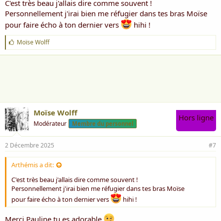
C'est très beau j'allais dire comme souvent !
Personnellement j'irai bien me réfugier dans tes bras Moïse
pour faire écho à ton dernier vers
hihi !
J
Moïse Wolff
'
a
i
m
e
:
Moïse Wolff
Hors ligne
Modérateur
Membre du personnel
2 Décembre 2025
#7
Arthémis a dit:
C'est très beau j'allais dire comme souvent !
Personnellement j'irai bien me réfugier dans tes bras Moïse
pour faire écho à ton dernier vers
hihi !
Merci Pauline tu es adorable