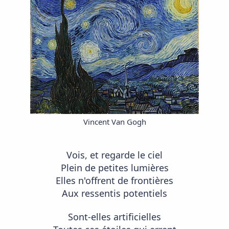
i
s
c
u
s
s
i
o
n
Vincent Van Gogh
Vois, et regarde le ciel
Plein de petites lumières
Elles n'offrent de frontières
Aux ressentis potentiels
Sont-elles artificielles