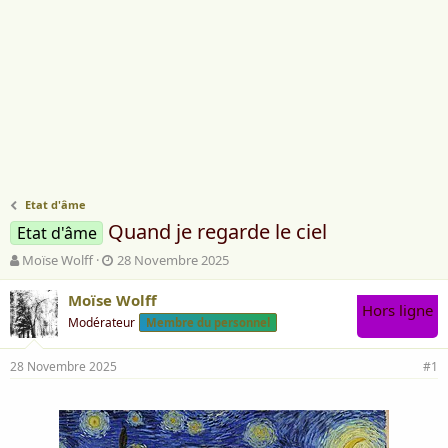
Etat d'âme
Quand je regarde le ciel
Etat d'âme
A
D
Moïse Wolff
28 Novembre 2025
u
a
t
t
Moïse Wolff
Hors ligne
e
e
Modérateur
Membre du personnel
u
d
r
e
28 Novembre 2025
d
d
#1
e
é
l
b
a
u
d
t