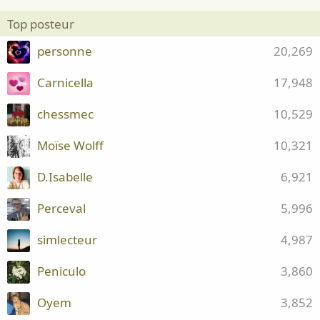
Top posteur
personne
20,269
Carnicella
17,948
chessmec
10,529
Moïse Wolff
10,321
D.Isabelle
6,921
Perceval
5,996
simlecteur
4,987
Peniculo
3,860
Oyem
3,852