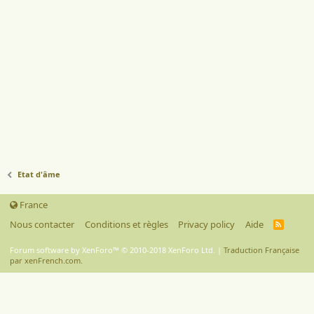
Etat d'âme
France
Nous contacter
Conditions et règles
Privacy policy
Aide
R
S
S
Forum software by XenForo™
© 2010-2018 XenForo Ltd.
|
Traduction Française
par xenFrench.com.