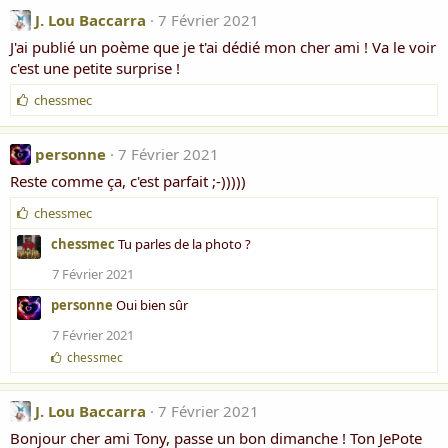
a
i
J. Lou Baccarra
7 Février 2021
m
J'ai publié un poème que je t'ai dédié mon cher ami ! Va le voir
e
c'est une petite surprise !
:
J
chessmec
'
a
i
personne
7 Février 2021
m
Reste comme ça, c'est parfait ;-)))))
e
:
J
chessmec
'
chessmec
Tu parles de la photo ?
a
i
7 Février 2021
m
e
personne
Oui bien sûr
:
7 Février 2021
J
chessmec
'
a
i
J. Lou Baccarra
7 Février 2021
m
Bonjour cher ami Tony, passe un bon dimanche ! Ton JePote
e