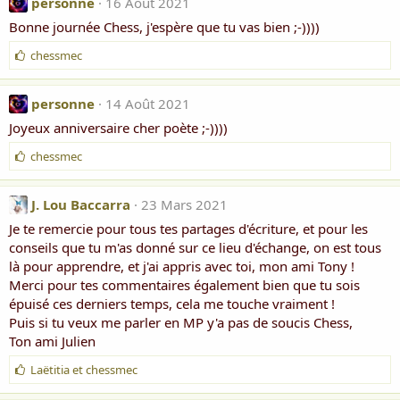
i
personne
16 Août 2021
m
Bonne journée Chess, j'espère que tu vas bien ;-))))
e
:
J
chessmec
'
a
i
personne
14 Août 2021
m
Joyeux anniversaire cher poète ;-))))
e
:
J
chessmec
'
a
i
J. Lou Baccarra
23 Mars 2021
m
Je te remercie pour tous tes partages d'écriture, et pour les
e
conseils que tu m'as donné sur ce lieu d'échange, on est tous
:
là pour apprendre, et j'ai appris avec toi, mon ami Tony !
Merci pour tes commentaires également bien que tu sois
épuisé ces derniers temps, cela me touche vraiment !
Puis si tu veux me parler en MP y'a pas de soucis Chess,
Ton ami Julien
J
Laëtitia
et
chessmec
'