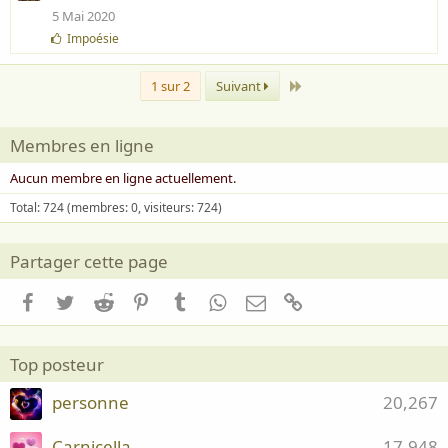
i
5 Mai 2020
m
J
Impoésie
e
'
:
a
Dernier
i
1 sur 2
Suivant
m
e
:
Membres en ligne
Aucun membre en ligne actuellement.
Total: 724 (membres: 0, visiteurs: 724)
Partager cette page
Facebook
Twitter
Reddit
Pinterest
Tumblr
WhatsApp
Email
Lien
Top posteur
personne
20,267
Carnicella
17,948