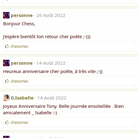
'
a
i
personne
26 Août 2022
m
Bonjour Chess,
e
:
J'espère bientôt ton retour cher poète ;-)))
J
chessmec
'
a
i
personne
14 Août 2022
m
Heureux anniversaire cher poète, à très vite ;-))
e
:
J
chessmec
'
a
i
D.Isabelle
14 Août 2022
m
Joyeux Anniversaire Tony. Belle journée ensoleillée . Bien
e
amicalement _ Isabelle :-)
:
J
chessmec
'
a