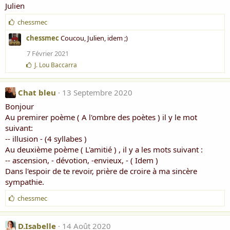
:
Julien
J
chessmec
'
chessmec
Coucou, Julien, idem ;)
a
i
7 Février 2021
m
J
J. Lou Baccarra
e
'
:
a
i
Chat bleu
13 Septembre 2020
m
Bonjour
e
:
Au premirer poème ( A l'ombre des poètes ) il y le mot
suivant:
-- illusion - (4 syllabes )
Au deuxième poème ( L'amitié ) , il y a les mots suivant :
-- ascension, - dévotion, -envieux, - ( Idem )
Dans l'espoir de te revoir, prière de croire à ma sincère
sympathie.
J
chessmec
'
a
i
D.Isabelle
14 Août 2020