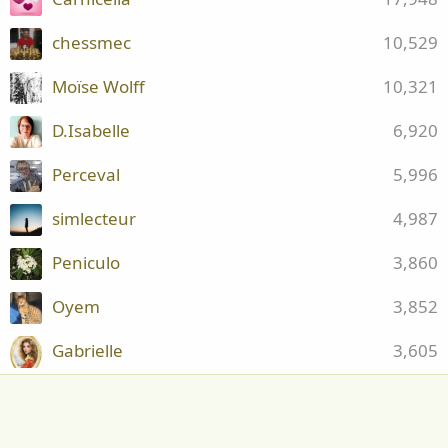
chessmec
10,529
Moïse Wolff
10,321
D.Isabelle
6,920
Perceval
5,996
simlecteur
4,987
Peniculo
3,860
Oyem
3,852
Gabrielle
3,605