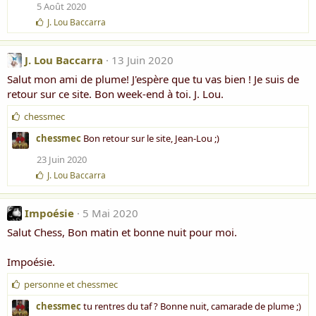
m
5 Août 2020
e
J
J. Lou Baccarra
:
'
a
i
J. Lou Baccarra
13 Juin 2020
m
Salut mon ami de plume! J'espère que tu vas bien ! Je suis de
e
:
retour sur ce site. Bon week-end à toi. J. Lou.
J
chessmec
'
chessmec
Bon retour sur le site, Jean-Lou ;)
a
i
23 Juin 2020
m
J
J. Lou Baccarra
e
'
:
a
i
Impoésie
5 Mai 2020
m
Salut Chess, Bon matin et bonne nuit pour moi.
e
:
Impoésie.
J
personne
et
chessmec
'
chessmec
tu rentres du taf ? Bonne nuit, camarade de plume ;)
a