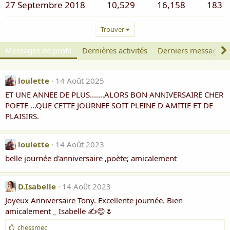
27 Septembre 2018
10,529
16,158
183
Trouver
Messages de profil
Dernières activités
Derniers messages
loulette
14 Août 2025
ET UNE ANNEE DE PLUS.......ALORS BON ANNIVERSAIRE CHER
POETE ...QUE CETTE JOURNEE SOIT PLEINE D AMITIE ET DE
PLAISIRS.
loulette
14 Août 2023
belle journée d'anniversaire ,poète; amicalement
D.Isabelle
14 Août 2023
Joyeux Anniversaire Tony. Excellente journée. Bien
amicalement _ Isabelle ✍️😊🌷
J
chessmec