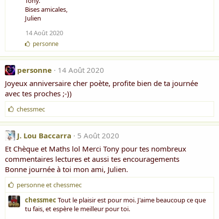
Tony.
m
Bises amicales,
e
Julien
:
14 Août 2020
J
personne
'
a
i
personne
14 Août 2020
m
Joyeux anniversaire cher poète, profite bien de ta journée
e
:
avec tes proches ;-))
J
chessmec
'
a
i
J. Lou Baccarra
5 Août 2020
m
Et Chèque et Maths lol Merci Tony pour tes nombreux
e
commentaires lectures et aussi tes encouragements
:
Bonne journée à toi mon ami, Julien.
J
personne
et
chessmec
'
chessmec
Tout le plaisir est pour moi. J'aime beaucoup ce que
a
tu fais, et espère le meilleur pour toi.
i