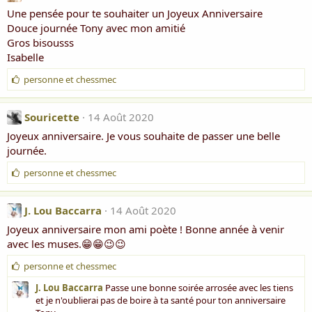
m
Une pensée pour te souhaiter un Joyeux Anniversaire
e
Douce journée Tony avec mon amitié
:
Gros bisousss
Isabelle
J
personne
et
chessmec
'
a
i
Souricette
14 Août 2020
m
Joyeux anniversaire. Je vous souhaite de passer une belle
e
journée.
:
J
personne
et
chessmec
'
a
i
J. Lou Baccarra
14 Août 2020
m
Joyeux anniversaire mon ami poète ! Bonne année à venir
e
avec les muses.😁😁😉😉
:
J
personne
et
chessmec
'
J. Lou Baccarra
Passe une bonne soirée arrosée avec les tiens
a
et je n'oublierai pas de boire à ta santé pour ton anniversaire
i