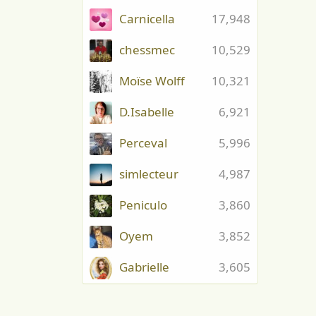
Carnicella
17,948
chessmec
10,529
Moïse Wolff
10,321
D.Isabelle
6,921
Perceval
5,996
simlecteur
4,987
Peniculo
3,860
Oyem
3,852
Gabrielle
3,605