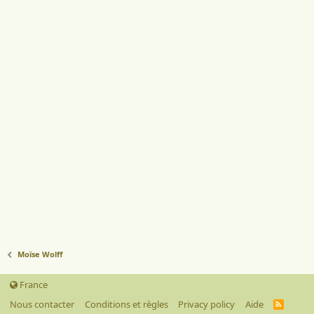
Moïse Wolff
France
Nous contacter
Conditions et règles
Privacy policy
Aide
R
S