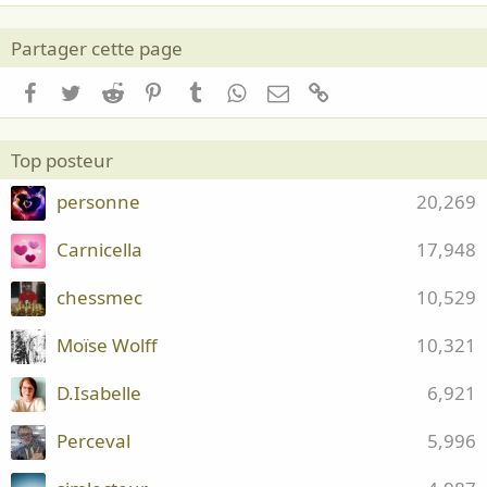
Partager cette page
Facebook
Twitter
Reddit
Pinterest
Tumblr
WhatsApp
Email
Lien
Top posteur
personne
20,269
Carnicella
17,948
chessmec
10,529
Moïse Wolff
10,321
D.Isabelle
6,921
Perceval
5,996