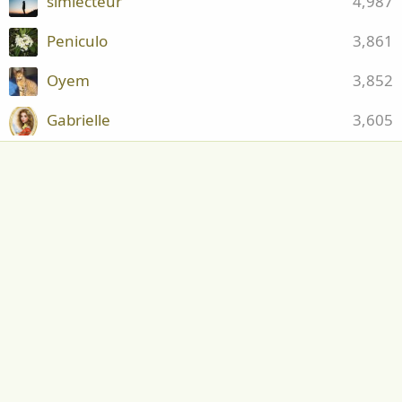
simlecteur
4,987
Peniculo
3,861
Oyem
3,852
Gabrielle
3,605