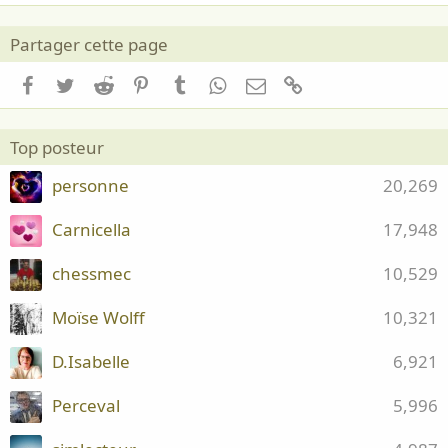
Partager cette page
Facebook
Twitter
Reddit
Pinterest
Tumblr
WhatsApp
Email
Lien
Top posteur
personne
20,269
Carnicella
17,948
chessmec
10,529
Moïse Wolff
10,321
D.Isabelle
6,921
Perceval
5,996