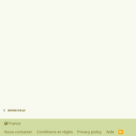
simlecteur
France
Nous contacter
Conditions et règles
Privacy policy
Aide
R
S