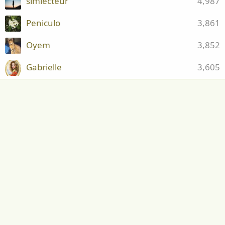
simlecteur
4,987
Peniculo
3,861
Oyem
3,852
Gabrielle
3,605