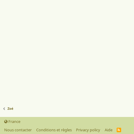
Zoé
France
Nous contacter
Conditions et règles
Privacy policy
Aide
R
S