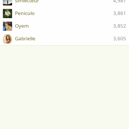
simlecteur
4,987
Peniculo
3,861
Oyem
3,852
Gabrielle
3,605