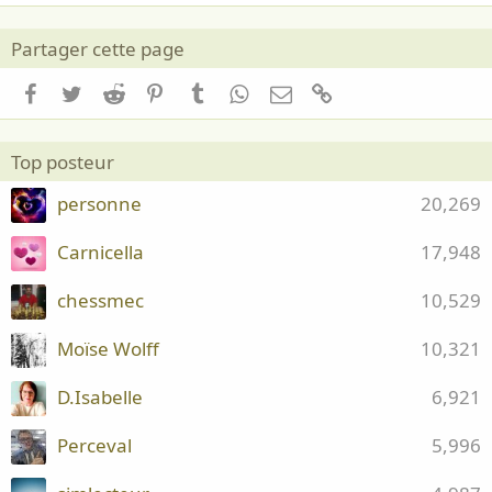
Partager cette page
Facebook
Twitter
Reddit
Pinterest
Tumblr
WhatsApp
Email
Lien
Top posteur
personne
20,269
Carnicella
17,948
chessmec
10,529
Moïse Wolff
10,321
D.Isabelle
6,921
Perceval
5,996