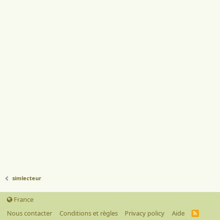
simlecteur
France
Nous contacter
Conditions et règles
Privacy policy
Aide
R
S