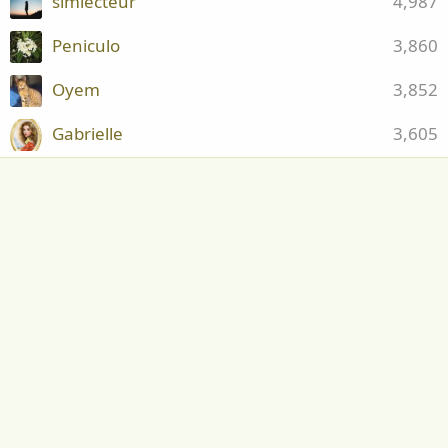
simlecteur
4,987
Peniculo
3,860
Oyem
3,852
Gabrielle
3,605