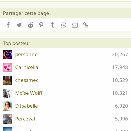
Partager cette page
Facebook
Twitter
Reddit
Pinterest
Tumblr
WhatsApp
Email
Lien
Top posteur
personne
20,267
Carnicella
17,948
chessmec
10,529
Moïse Wolff
10,321
D.Isabelle
6,920
Perceval
5,996