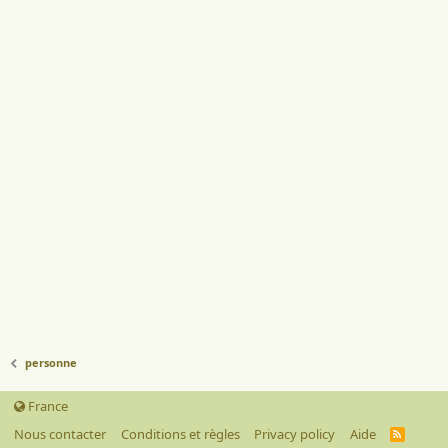
personne
France
Nous contacter
Conditions et règles
Privacy policy
Aide
R
S