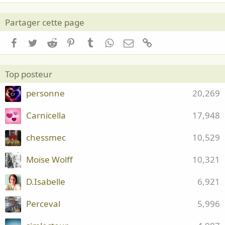
Partager cette page
Facebook
Twitter
Reddit
Pinterest
Tumblr
WhatsApp
Email
Lien
Top posteur
personne
20,269
Carnicella
17,948
chessmec
10,529
Moïse Wolff
10,321
D.Isabelle
6,921
Perceval
5,996