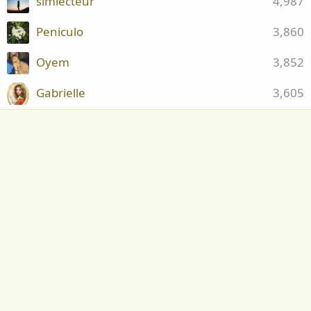
simlecteur
4,987
Peniculo
3,860
Oyem
3,852
Gabrielle
3,605