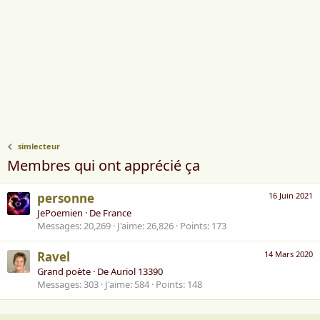
simlecteur
Membres qui ont apprécié ça
personne
16 Juin 2021
JePoemien
·
De
France
Messages
20,269
J'aime
26,826
Points
173
Ravel
14 Mars 2020
Grand poète
·
De
Auriol 13390
Messages
303
J'aime
584
Points
148