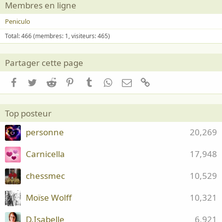
Membres en ligne
Peniculo
Total: 466 (membres: 1, visiteurs: 465)
Partager cette page
Facebook
Twitter
Reddit
Pinterest
Tumblr
WhatsApp
Email
Lien
Top posteur
personne
20,269
Carnicella
17,948
chessmec
10,529
Moïse Wolff
10,321
D.Isabelle
6,921