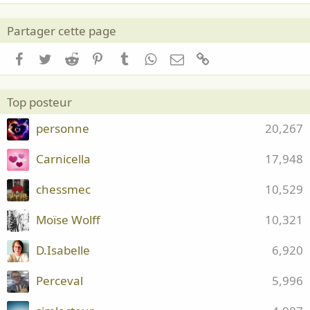
Partager cette page
Facebook
Twitter
Reddit
Pinterest
Tumblr
WhatsApp
Email
Lien
Top posteur
personne
20,267
Carnicella
17,948
chessmec
10,529
Moïse Wolff
10,321
D.Isabelle
6,920
Perceval
5,996