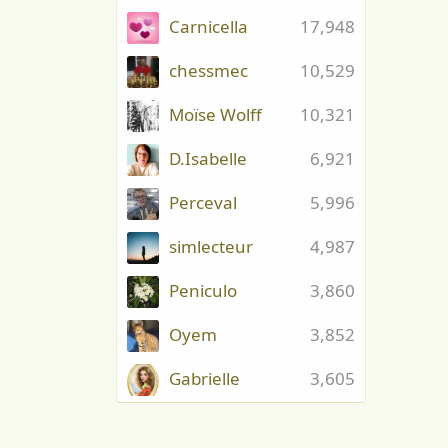
Carnicella
17,948
chessmec
10,529
Moïse Wolff
10,321
D.Isabelle
6,921
Perceval
5,996
simlecteur
4,987
Peniculo
3,860
Oyem
3,852
Gabrielle
3,605