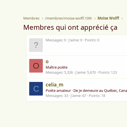
Membres
/membres/moise-wolff.109/
Moïse Wolff
Membres qui ont apprécié ça
Messages
0
J'aime
0
Points
0
o
O
Maître poète
Messages
5,326
J'aime
5,670
Points
123
celia_m
C
Poète amateur
·
De
Je demeure au Québec, Can
Messages
33
J'aime
67
Points
18