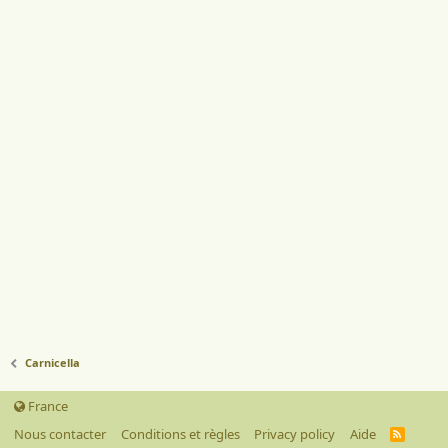
Carnicella
France
Nous contacter
Conditions et règles
Privacy policy
Aide
R
S