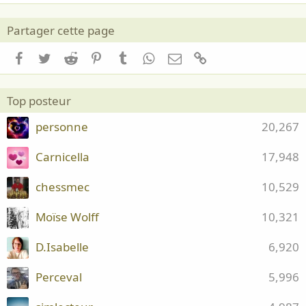
Partager cette page
Facebook
Twitter
Reddit
Pinterest
Tumblr
WhatsApp
Email
Lien
Top posteur
personne
20,267
Carnicella
17,948
chessmec
10,529
Moïse Wolff
10,321
D.Isabelle
6,920
Perceval
5,996