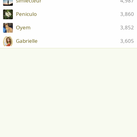
simlecteur
4,987
Peniculo
3,860
Oyem
3,852
Gabrielle
3,605