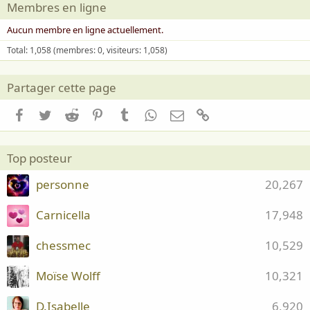
Membres en ligne
Aucun membre en ligne actuellement.
Total: 1,058 (membres: 0, visiteurs: 1,058)
Partager cette page
Facebook
Twitter
Reddit
Pinterest
Tumblr
WhatsApp
Email
Lien
Top posteur
personne
20,267
Carnicella
17,948
chessmec
10,529
Moïse Wolff
10,321
D.Isabelle
6,920