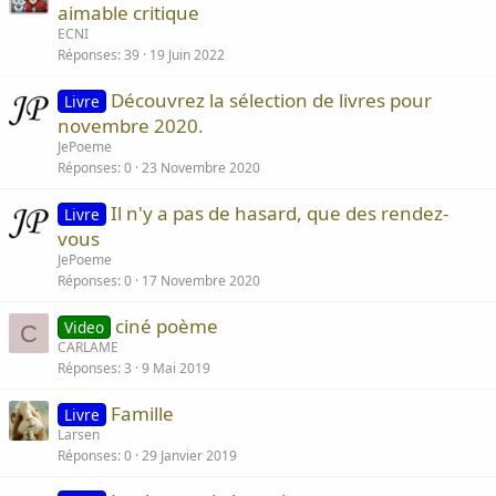
aimable critique
a
n
ECNI
Réponses
39
19 Juin 2022
t
e
Découvrez la sélection de livres pour
Livre
novembre 2020.
JePoeme
Réponses
0
23 Novembre 2020
Il n'y a pas de hasard, que des rendez-
Livre
vous
JePoeme
Réponses
0
17 Novembre 2020
ciné poème
Video
C
CARLAME
Réponses
3
9 Mai 2019
Famille
Livre
Larsen
Réponses
0
29 Janvier 2019