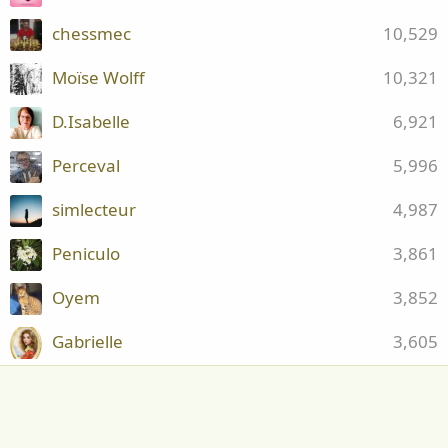
chessmec
10,529
Moïse Wolff
10,321
D.Isabelle
6,921
Perceval
5,996
simlecteur
4,987
Peniculo
3,861
Oyem
3,852
Gabrielle
3,605