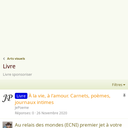
Arts visuels
Livre
Livre sponsoriser
Filtres
I
À la vie, à l'amour. Carnets, poèmes,
Livre
journaux intimes
p
JePoeme
o
Réponses
0
26 Novembre 2020
r
Au relais des mondes (ECNI) premier jet à votre
t