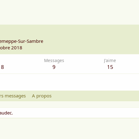
Jemeppe-Sur-Sambre
tobre 2018
Messages
J'aime
18
9
15
rs messages
A propos
laudec.