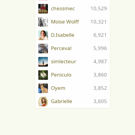
chessmec
10,529
Moïse Wolff
10,321
D.Isabelle
6,921
Perceval
5,996
simlecteur
4,987
Peniculo
3,860
Oyem
3,852
Gabrielle
3,605