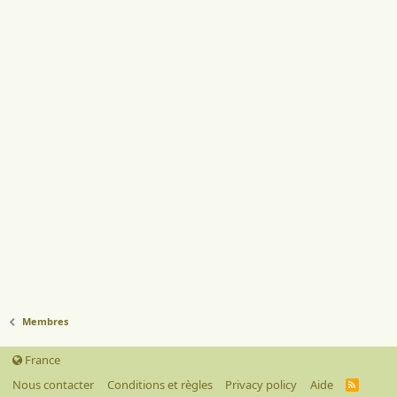
Membres
France
Nous contacter
Conditions et règles
Privacy policy
Aide
R
S