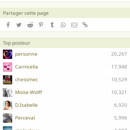
Partager cette page
Facebook
Twitter
Reddit
Pinterest
Tumblr
WhatsApp
Email
Lien
Top posteur
personne
20,267
Carnicella
17,948
chessmec
10,529
Moïse Wolff
10,321
D.Isabelle
6,920
Perceval
5,996