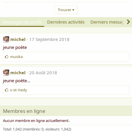
Trouver
Messages de profil
Dernières activités
Derniers messages
michel
17 Septembre 2018
jeune poète
J
musika
'
a
i
michel
20 Août 2018
m
jeune poète...
e
:
J
o
et
Hedy
'
a
i
Membres en ligne
m
e
Aucun membre en ligne actuellement.
:
Total: 1,042 (membres: 0, visiteurs: 1,042)