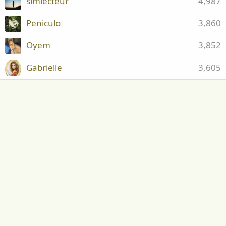
simlecteur
4,987
Peniculo
3,860
Oyem
3,852
Gabrielle
3,605