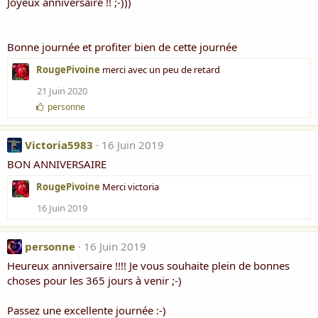
Joyeux anniversaire !! ;-)))
Bonne journée et profiter bien de cette journée
RougePivoine
merci avec un peu de retard
21 Juin 2020
J
personne
'
a
i
Victoria5983
16 Juin 2019
m
BON ANNIVERSAIRE
e
:
RougePivoine
Merci victoria
16 Juin 2019
personne
16 Juin 2019
Heureux anniversaire !!!! Je vous souhaite plein de bonnes
choses pour les 365 jours à venir ;-)
Passez une excellente journée :-)