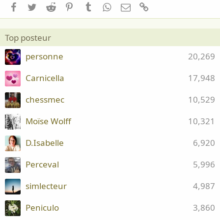
Facebook
Twitter
Reddit
Pinterest
Tumblr
WhatsApp
Email
Lien
Top posteur
personne
20,269
Carnicella
17,948
chessmec
10,529
Moïse Wolff
10,321
D.Isabelle
6,920
Perceval
5,996
simlecteur
4,987
Peniculo
3,860