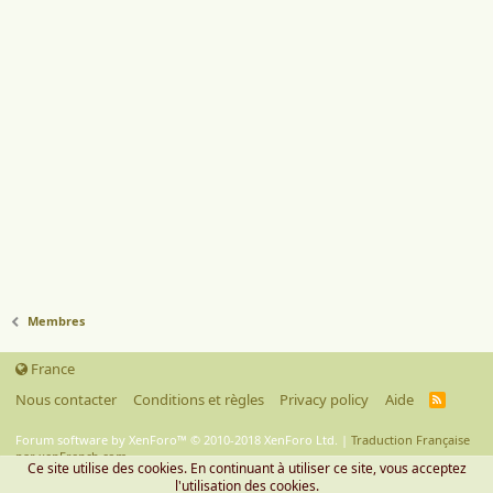
Membres
France
Nous contacter
Conditions et règles
Privacy policy
Aide
R
S
S
Forum software by XenForo™
© 2010-2018 XenForo Ltd.
|
Traduction Française
par xenFrench.com.
Ce site utilise des cookies. En continuant à utiliser ce site, vous acceptez
l'utilisation des cookies.