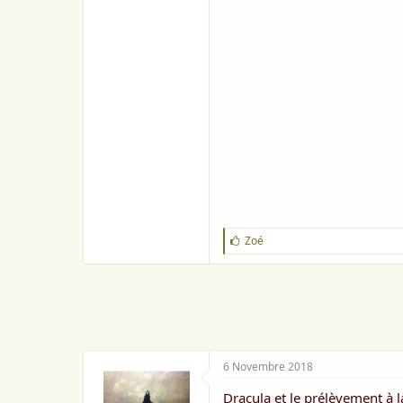
J
Zoé
'
a
i
m
e
:
6 Novembre 2018
Dracula et le prélèvement à l