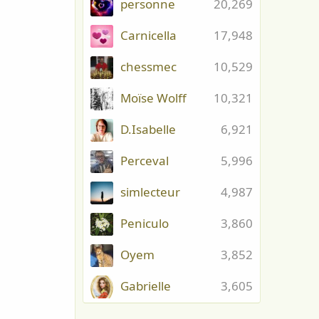
personne
20,269
Carnicella
17,948
chessmec
10,529
Moïse Wolff
10,321
D.Isabelle
6,921
Perceval
5,996
simlecteur
4,987
Peniculo
3,860
Oyem
3,852
Gabrielle
3,605