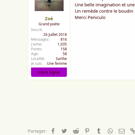
Une belle imagination et une 
Un remède contre le boudin
Merci Peniculo
Zoé
Grand poète
Inscrit
26 Juillet 2018
Messages
816
J'aime
1,035
Points
158
Age
58
Localité
Sarthe
Je suis
Une femme
Hors ligne
Facebook
Twitter
Reddit
Pinterest
Tumblr
WhatsApp
Emai
Partager: