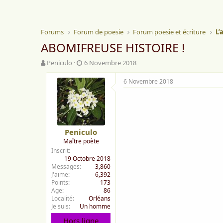
Forums
Forum de poesie
Forum poesie et écriture
L’
ABOMIFREUSE HISTOIRE !
A
D
Peniculo
6 Novembre 2018
u
a
t
t
6 Novembre 2018
e
e
u
d
r
e
d
d
e
é
Peniculo
l
b
Maître poète
a
u
Inscrit
d
t
19 Octobre 2018
i
Messages
3,860
s
J'aime
6,392
c
Points
173
u
Age
86
s
Localité
Orléans
s
Je suis
Un homme
i
Hors ligne