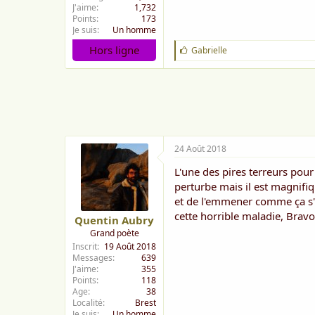
J'aime
1,732
Points
173
Je suis
Un homme
Hors ligne
J
Gabrielle
'
a
i
m
e
:
24 Août 2018
L'une des pires terreurs pou
perturbe mais il est magnifiq
et de l'emmener comme ça s'i
cette horrible maladie, Bravo
Quentin Aubry
Grand poète
Inscrit
19 Août 2018
Messages
639
J'aime
355
Points
118
Age
38
Localité
Brest
Je suis
Un homme