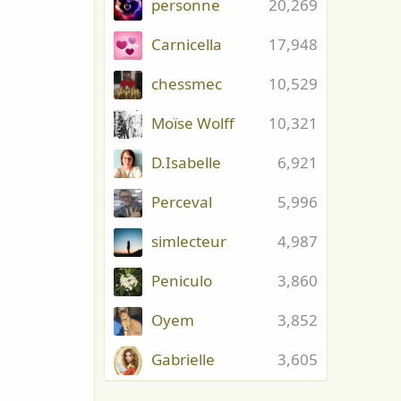
personne
20,269
Carnicella
17,948
chessmec
10,529
Moïse Wolff
10,321
D.Isabelle
6,921
Perceval
5,996
simlecteur
4,987
Peniculo
3,860
Oyem
3,852
Gabrielle
3,605