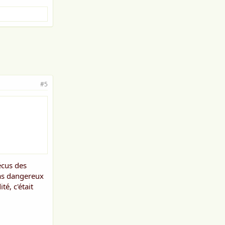
#5
vécus des
pas dangereux
é, c'était