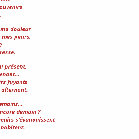
souvenirs
.
s ma douleur
 mes peurs,
e
resse.
u présent.
enant...
rs fuyants
 alternant.
emains...
encore demain ?
enirs s'évanouissent
 habitent.