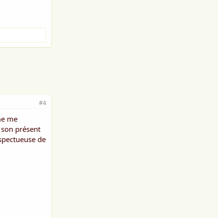
#4
ème me
r son présent
espectueuse de