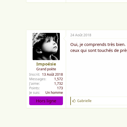
24 Août 2018
Oui, je comprends très bien. D
ceux qui sont touchés de prè
Impoésie
Grand poète
Inscrit
13 Août 2018
Messages
1,572
J'aime
1,732
Points
173
Je suis
Un homme
Hors ligne
J
Gabrielle
'
a
i
m
e