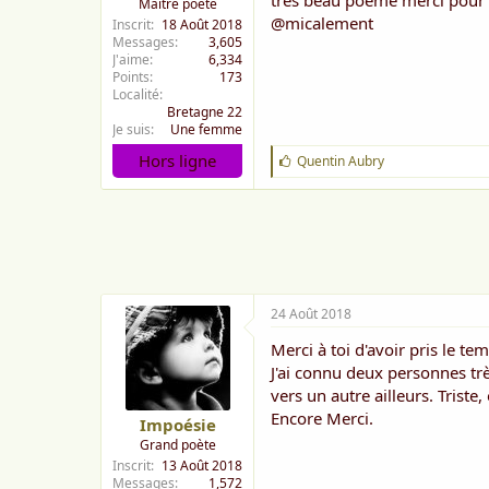
très beau poème merci pour 
Maître poète
@micalement
Inscrit
18 Août 2018
Messages
3,605
J'aime
6,334
Points
173
Localité
Bretagne 22
Je suis
Une femme
Hors ligne
J
Quentin Aubry
'
a
i
m
e
:
24 Août 2018
Merci à toi d'avoir pris le te
J'ai connu deux personnes trè
vers un autre ailleurs. Triste
Encore Merci.
Impoésie
Grand poète
Inscrit
13 Août 2018
Messages
1,572