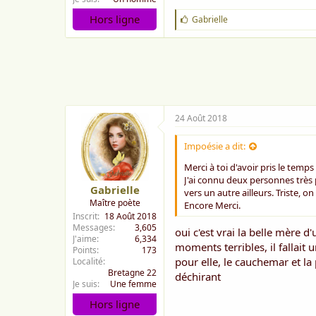
Hors ligne
J
Gabrielle
'
a
i
m
e
:
24 Août 2018
Impoésie a dit:
Merci à toi d'avoir pris le temps
J'ai connu deux personnes très 
Gabrielle
vers un autre ailleurs. Triste, o
Maître poète
Encore Merci.
Inscrit
18 Août 2018
Messages
3,605
oui c'est vrai la belle mère d
J'aime
6,334
moments terribles, il fallait
Points
173
pour elle, le cauchemar et la
Localité
Bretagne 22
déchirant
Je suis
Une femme
Hors ligne