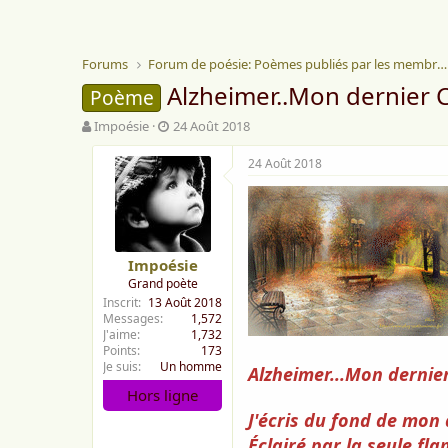
Forums
Forum de poésie: Poèmes publiés par les membres
Alzheimer..Mon dernier C
Poème
A
D
Impoésie
24 Août 2018
u
a
t
t
24 Août 2018
e
e
u
d
r
e
d
d
e
é
Impoésie
l
b
Grand poète
a
u
Inscrit
13 Août 2018
d
t
Messages
1,572
i
J'aime
1,732
s
Points
173
c
Je suis
Un homme
Alzheimer...Mon dernier
u
Hors ligne
s
s
J'écris du fond de mon
i
Éclairé par la seule fl