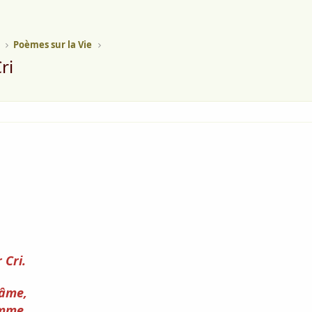
Poèmes sur la Vie
ri
 Cri.
 âme,
amme