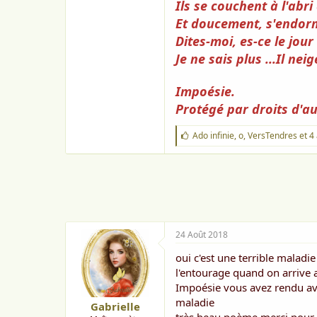
Ils se couchent à l'ab
Et doucement, s'endorm
Dites-moi, es-ce le jour 
Je ne sais plus ...Il ne
Impoésie.
Protégé par droits d'au
J
Ado infinie
,
o
,
VersTendres
et 4
'
a
i
m
e
:
24 Août 2018
oui c'est une terrible maladie
l'entourage quand on arrive 
Impoésie vous avez rendu avec
maladie
Gabrielle