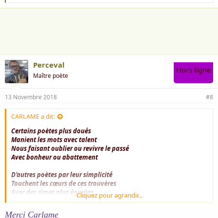
'
a
i
m
e
:
Perceval
Hors ligne
Maître poète
13 Novembre 2018
#8
CARLAME a dit:
Certains poètes plus doués
Manient les mots avec talent
Nous faisant oublier ou revivre le passé
Avec bonheur ou abattement
D'autres poètes par leur simplicité
Touchent les cœurs de ces trouvères
Avec des rimes plus épurées
Cliquez pour agrandir...
Se joignant a eux a cœur ouvert :
je ne sais pas dans quel quatrain,
je suis classée, peut-être dans le deuxième, si toutefois, je m'ose
Merci Carlame