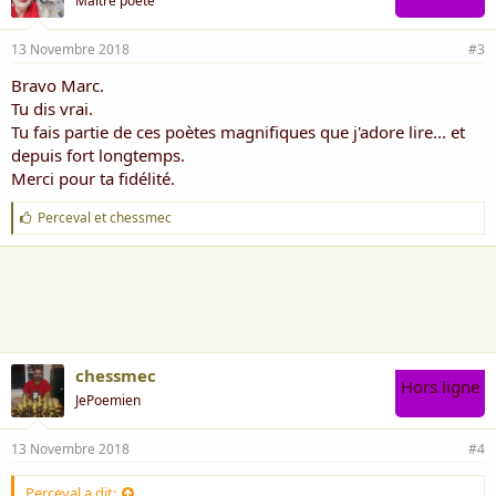
Maître poète
13 Novembre 2018
#3
Bravo Marc.
Tu dis vrai.
Tu fais partie de ces poètes magnifiques que j'adore lire... et
depuis fort longtemps.
Merci pour ta fidélité.
J
Perceval
et
chessmec
'
a
i
m
e
:
chessmec
Hors ligne
JePoemien
13 Novembre 2018
#4
Perceval a dit: