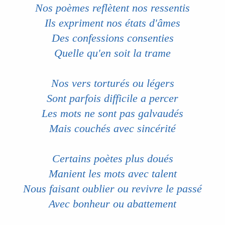
i
Nos poèmes reflètent nos ressentis
s
Ils expriment nos états d'âmes
c
u
Des confessions consenties
s
s
Quelle qu'en soit la trame
i
o
n
Nos vers torturés ou légers
Sont parfois difficile a percer
Les mots ne sont pas galvaudés
Mais couchés avec sincérité
Certains poètes plus doués
Manient les mots avec talent
Nous faisant oublier ou revivre le passé
Avec bonheur ou abattement