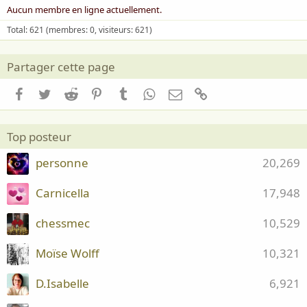
Aucun membre en ligne actuellement.
Total: 621 (membres: 0, visiteurs: 621)
Partager cette page
Facebook
Twitter
Reddit
Pinterest
Tumblr
WhatsApp
Email
Lien
Top posteur
personne
20,269
Carnicella
17,948
chessmec
10,529
Moïse Wolff
10,321
D.Isabelle
6,921