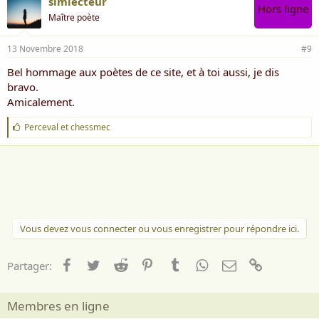
simlecteur
Hors ligne
Maître poète
13 Novembre 2018
#9
Bel hommage aux poètes de ce site, et à toi aussi, je dis
bravo.
Amicalement.
J
Perceval
et
chessmec
'
a
i
m
e
:
Vous devez vous connecter ou vous enregistrer pour répondre ici.
Facebook
Twitter
Reddit
Pinterest
Tumblr
WhatsApp
Email
Lien
Partager:
Membres en ligne