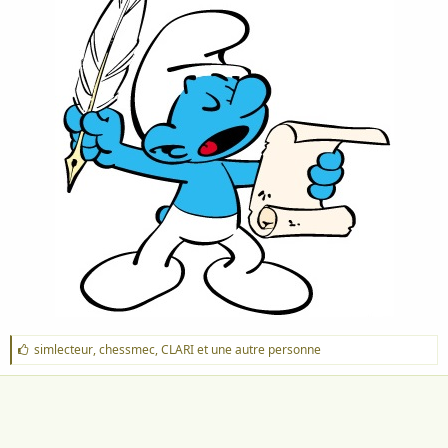
J
simlecteur
,
chessmec
,
CLARI
et une autre personne
'
a
i
m
e
: