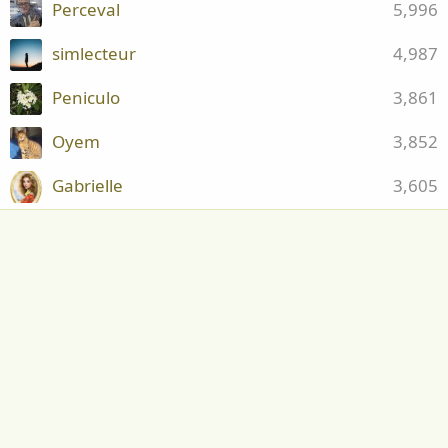
Perceval
5,996
simlecteur
4,987
Peniculo
3,861
Oyem
3,852
Gabrielle
3,605