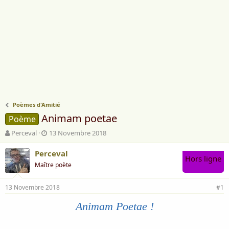
Poèmes d'Amitié
Animam poetae
Poème
A
D
Perceval
13 Novembre 2018
u
a
t
t
Perceval
Hors ligne
e
e
Maître poète
u
d
r
e
13 Novembre 2018
d
d
#1
e
é
Animam Poetae !
l
b
a
u
d
t