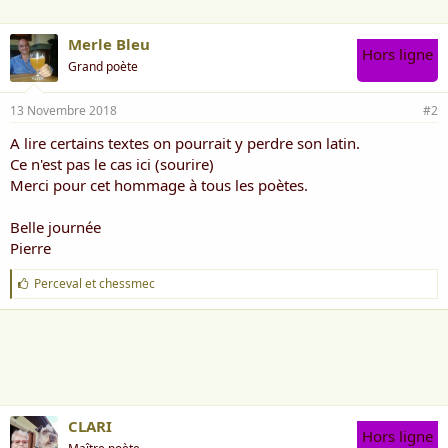
Merle Bleu
Hors ligne
Grand poète
13 Novembre 2018
#2
A lire certains textes on pourrait y perdre son latin.
Ce n'est pas le cas ici (sourire)
Merci pour cet hommage à tous les poètes.
Belle journée
Pierre
J
Perceval
et
chessmec
'
a
i
m
e
:
CLARI
Hors ligne