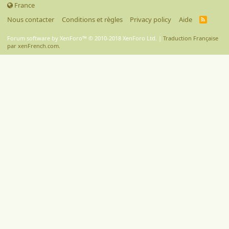
France
Nous contacter
Conditions et règles
Privacy policy
Aide
R
S
S
Forum software by XenForo™
© 2010-2018 XenForo Ltd.
|
Traduction Française
par xenFrench.com.