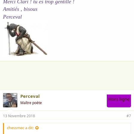
Merci Clari ! tu es trop gentille !
Amitiés , bisous
Perceval
Perceval
Hors ligne
Maître poète
13 Novembre 2018
#7
chessmec a dit: