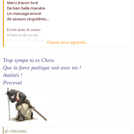
Merci d'avoir livré
De bien belle manière
Un message enivré
de saveurs singulières...
Ecrire avec le coeur
A l'encre de sa vie,
Est un divin bonheur
Cliquez pour agrandir...
Que les dieux nous envient !
Amitiés. Chess
Trop sympa tu es Chess
Que la force poétique soit avec toi !
Amitiés !
Perceval
J
chessmec