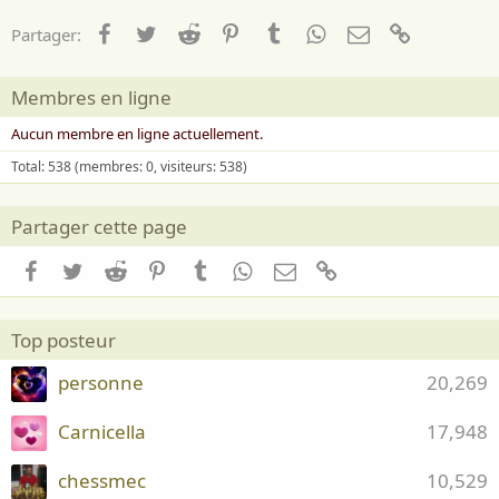
Facebook
Twitter
Reddit
Pinterest
Tumblr
WhatsApp
Email
Lien
Partager:
Membres en ligne
Aucun membre en ligne actuellement.
Total: 538 (membres: 0, visiteurs: 538)
Partager cette page
Facebook
Twitter
Reddit
Pinterest
Tumblr
WhatsApp
Email
Lien
Top posteur
personne
20,269
Carnicella
17,948
chessmec
10,529