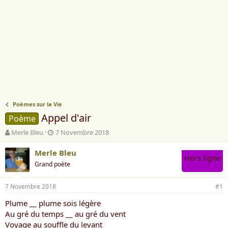
Poèmes sur la Vie
Appel d'air
Poème
A
D
Merle Bleu
7 Novembre 2018
u
a
t
t
Merle Bleu
Hors ligne
e
e
Grand poète
u
d
r
e
7 Novembre 2018
d
d
#1
e
é
Plume __ plume sois légère
l
b
Au gré du temps __ au gré du vent
a
u
d
t
Voyage au souffle du levant