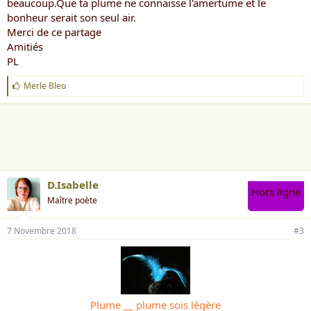
beaucoup.Que ta plume ne connaisse l'amertume et le
bonheur serait son seul air.
Merci de ce partage
Amitiés
PL
J
Merle Bleu
'
a
i
m
e
:
D.Isabelle
Hors ligne
Maître poète
7 Novembre 2018
#3
Plume __ plume sois légère