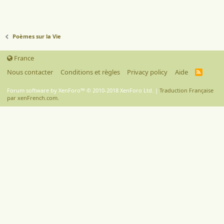
Poèmes sur la Vie
France
Nous contacter
Conditions et règles
Privacy policy
Aide
R
S
S
Forum software by XenForo™
© 2010-2018 XenForo Ltd.
|
Traduction Française
par xenFrench.com.