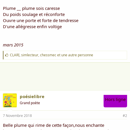
Plume __ plume sois caresse
Du poids soulage et réconforte
Ouvre une porte et forte de tendresse
D'une allégresse enfin voltige
mars 2015
J
CLARI
,
simlecteur
,
chessmec
et une autre personne
'
a
i
m
e
:
poésielibre
Hors ligne
Grand poète
7 Novembre 2018
#2
Belle plume qui rime de cette façon,nous enchante