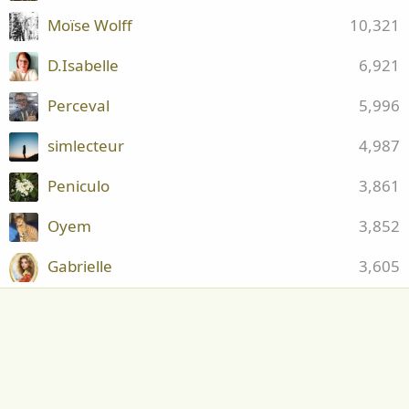
Moïse Wolff
10,321
D.Isabelle
6,921
Perceval
5,996
simlecteur
4,987
Peniculo
3,861
Oyem
3,852
Gabrielle
3,605