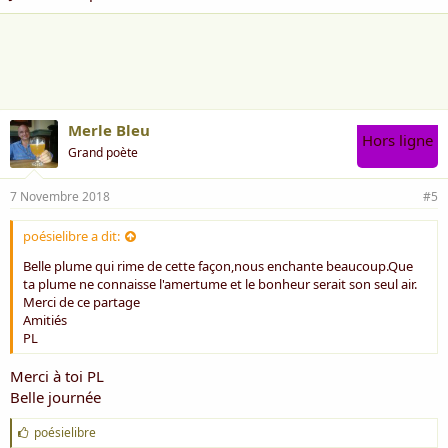
Merle Bleu
Hors ligne
Grand poète
7 Novembre 2018
#5
poésielibre a dit:
Belle plume qui rime de cette façon,nous enchante beaucoup.Que
ta plume ne connaisse l'amertume et le bonheur serait son seul air.
Merci de ce partage
Amitiés
PL
Merci à toi PL
Belle journée
J
poésielibre
'