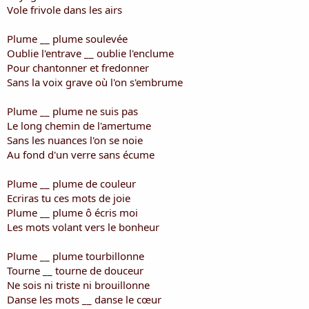
i
Vole frivole dans les airs
s
c
Plume __ plume soulevée
u
Oublie l'entrave __ oublie l'enclume
s
Pour chantonner et fredonner
s
i
Sans la voix grave où l'on s'embrume
o
n
Plume __ plume ne suis pas
Le long chemin de l'amertume
Sans les nuances l'on se noie
Au fond d'un verre sans écume
Plume __ plume de couleur
Ecriras tu ces mots de joie
Plume __ plume ô écris moi
Les mots volant vers le bonheur
Plume __ plume tourbillonne
Tourne __ tourne de douceur
Ne sois ni triste ni brouillonne
Danse les mots __ danse le cœur