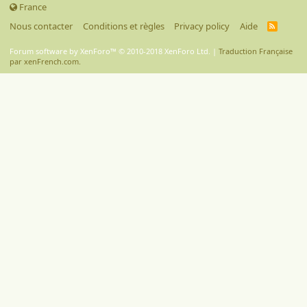
France
Nous contacter
Conditions et règles
Privacy policy
Aide
R
S
S
Forum software by XenForo™
© 2010-2018 XenForo Ltd.
|
Traduction Française
par xenFrench.com.