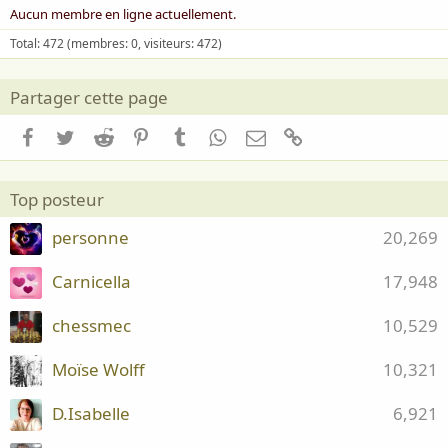
Aucun membre en ligne actuellement.
Total: 472 (membres: 0, visiteurs: 472)
Partager cette page
Facebook
Twitter
Reddit
Pinterest
Tumblr
WhatsApp
Email
Lien
Top posteur
personne
20,269
Carnicella
17,948
chessmec
10,529
Moïse Wolff
10,321
D.Isabelle
6,921