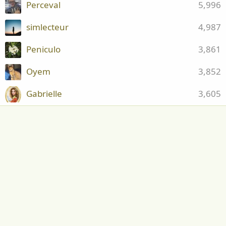
Perceval
5,996
simlecteur
4,987
Peniculo
3,861
Oyem
3,852
Gabrielle
3,605