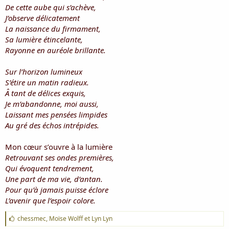
i
De cette aube qui s’achève,
s
J’observe délicatement
c
La naissance du firmament,
u
Sa lumière étincelante,
s
Rayonne en auréole brillante.
s
i
o
Sur l’horizon lumineux
n
S’étire un matin radieux.
Â tant de délices exquis,
Je m’abandonne, moi aussi,
Laissant mes pensées limpides
Au gré des échos intrépides.
Mon cœur s’ouvre à la lumière
Retrouvant ses ondes premières,
Qui évoquent tendrement,
Une part de ma vie, d’antan.
Pour qu’à jamais puisse éclore
L’avenir que l’espoir colore.
J
chessmec
,
Moïse Wolff
et
Lyn Lyn
'