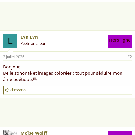
a
i
m
e
:
Lyn Lyn
L
Hors ligne
Poète amateur
2 Juillet 2026
#2
Bonjour,
Belle sonorité et images colorées : tout pour séduire mon
âme poétique.👋
J
chessmec
'
a
i
m
e
:
Moïse Wolff