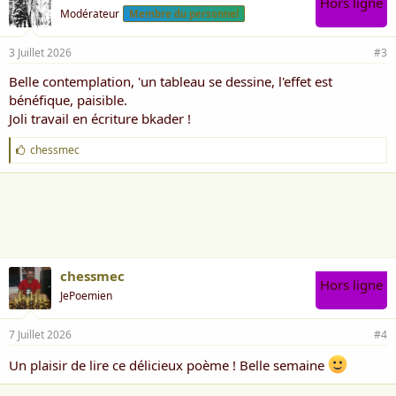
Hors ligne
Modérateur
Membre du personnel
3 Juillet 2026
#3
Belle contemplation, 'un tableau se dessine, l'effet est
bénéfique, paisible.
Joli travail en écriture bkader !
J
chessmec
'
a
i
m
e
:
chessmec
Hors ligne
JePoemien
7 Juillet 2026
#4
Un plaisir de lire ce délicieux poème ! Belle semaine