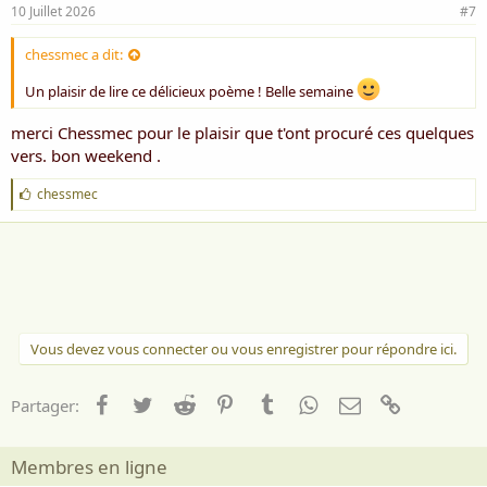
10 Juillet 2026
#7
chessmec a dit:
Un plaisir de lire ce délicieux poème ! Belle semaine
merci Chessmec pour le plaisir que t'ont procuré ces quelques
vers. bon weekend .
J
chessmec
'
a
i
m
e
:
Vous devez vous connecter ou vous enregistrer pour répondre ici.
Facebook
Twitter
Reddit
Pinterest
Tumblr
WhatsApp
Email
Lien
Partager:
Membres en ligne