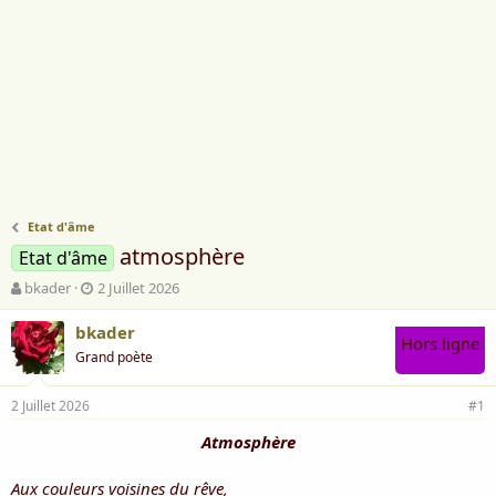
Etat d'âme
atmosphère
Etat d'âme
A
D
bkader
2 Juillet 2026
u
a
t
t
bkader
Hors ligne
e
e
Grand poète
u
d
r
e
2 Juillet 2026
d
d
#1
e
é
Atmosphère
l
b
a
u
d
t
Aux couleurs voisines du rêve,