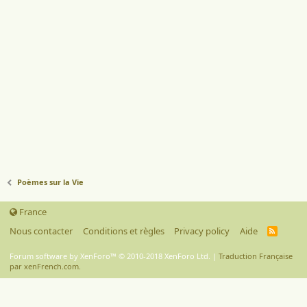
Poèmes sur la Vie
France
Nous contacter
Conditions et règles
Privacy policy
Aide
R
S
S
Forum software by XenForo™
© 2010-2018 XenForo Ltd.
|
Traduction Française
par xenFrench.com.