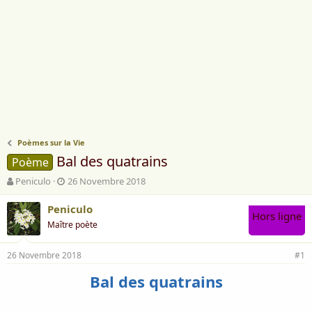
Poèmes sur la Vie
Bal des quatrains
Poème
A
D
Peniculo
26 Novembre 2018
u
a
t
t
Peniculo
Hors ligne
e
e
Maître poète
u
d
r
e
26 Novembre 2018
d
d
#1
e
é
Bal des quatrains
l
b
a
u
d
t