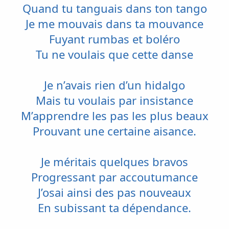
i
Quand tu tanguais dans ton tango
s
Je me mouvais dans ta mouvance
c
u
Fuyant rumbas et boléro
s
s
Tu ne voulais que cette danse
i
o
n
Je n’avais rien d’un hidalgo
Mais tu voulais par insistance
M’apprendre les pas les plus beaux
Prouvant une certaine aisance.
Je méritais quelques bravos
Progressant par accoutumance
J’osai ainsi des pas nouveaux
En subissant ta dépendance.