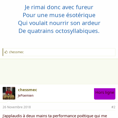
Je rimai donc avec fureur
Pour une muse ésotérique
Qui voulait nourrir son ardeur
De quatrains octosyllabiques.
J
chessmec
'
a
i
m
e
:
chessmec
Hors ligne
JePoemien
26 Novembre 2018
#2
J'applaudis à deux mains ta performance poétique qui me