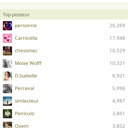
Top posteur
personne
20,269
Carnicella
17,948
chessmec
10,529
Moïse Wolff
10,321
D.Isabelle
6,921
Perceval
5,996
simlecteur
4,987
Peniculo
3,861
Oyem
3,852