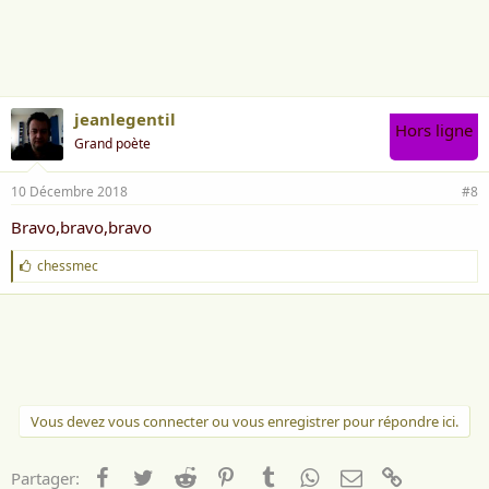
i
m
e
:
jeanlegentil
Hors ligne
Grand poète
10 Décembre 2018
#8
Bravo,bravo,bravo
J
chessmec
'
a
i
m
e
:
Vous devez vous connecter ou vous enregistrer pour répondre ici.
Facebook
Twitter
Reddit
Pinterest
Tumblr
WhatsApp
Email
Lien
Partager: