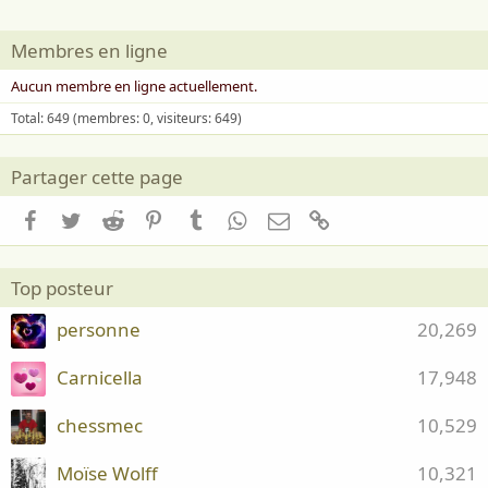
Membres en ligne
Aucun membre en ligne actuellement.
Total: 649 (membres: 0, visiteurs: 649)
Partager cette page
Facebook
Twitter
Reddit
Pinterest
Tumblr
WhatsApp
Email
Lien
Top posteur
personne
20,269
Carnicella
17,948
chessmec
10,529
Moïse Wolff
10,321