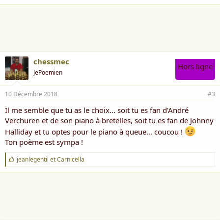
a
i
m
e
:
chessmec
Hors ligne
JePoemien
10 Décembre 2018
#3
Il me semble que tu as le choix... soit tu es fan d'André
Verchuren et de son piano à bretelles, soit tu es fan de Johnny
Halliday et tu optes pour le piano à queue... coucou !
Ton poème est sympa !
J
jeanlegentil
et
Carnicella
'
a
i
m
e
: