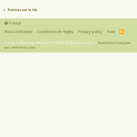
Poèmes sur la Vie
France
Nous contacter
Conditions et règles
Privacy policy
Aide
R
S
S
Forum software by XenForo™
© 2010-2018 XenForo Ltd.
|
Traduction Française
par xenFrench.com.