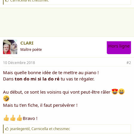
Carnicella
et
chessmec
'
a
i
m
e
:
CLARI
Hors ligne
Maître poète
10 Décembre 2018
#2
Mais quelle bonne idée de te mettre au piano !
Dans
ton do mi si la do ré
tu vas te régaler.
Au début, ce sont les voisins qui vont peut-être râler
Mais tu t'en fiche, il faut persévérer !
Bravo !
J
jeanlegentil
,
Carnicella
et
chessmec
'