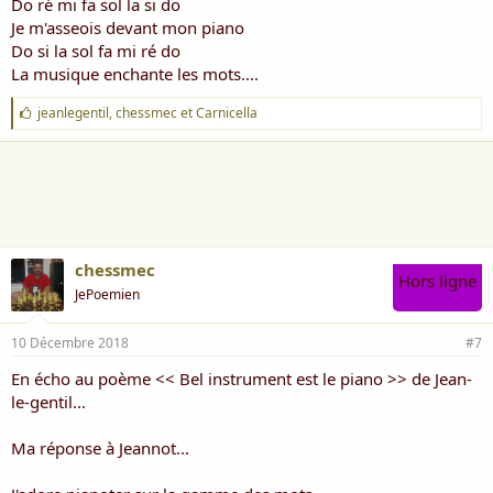
Do ré mi fa sol la si do
Je m'asseois devant mon piano
Do si la sol fa mi ré do
La musique enchante les mots....
J
jeanlegentil
,
chessmec
et
Carnicella
'
a
i
m
e
:
chessmec
Hors ligne
JePoemien
10 Décembre 2018
#7
En écho au poème << Bel instrument est le piano >> de Jean-
le-gentil...
Ma réponse à Jeannot...