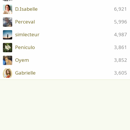
D.Isabelle
6,921
Perceval
5,996
simlecteur
4,987
Peniculo
3,861
Oyem
3,852
Gabrielle
3,605