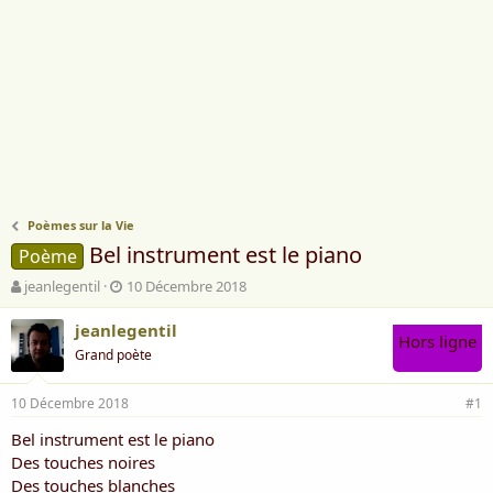
Poèmes sur la Vie
Bel instrument est le piano
Poème
A
D
jeanlegentil
10 Décembre 2018
u
a
t
t
jeanlegentil
Hors ligne
e
e
Grand poète
u
d
r
e
10 Décembre 2018
d
d
#1
e
é
Bel instrument est le piano
l
b
Des touches noires
a
u
d
t
Des touches blanches