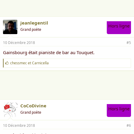
e
Pour savoir en jouer
:
Demain je m'y mets et dans un mois
Je serai faire du piano mon coco
jeanlegentil
Hors ligne
J'aurai du savoir faire pour ma part
Grand poète
Je vais m'entraîner à fond
10 Décembre 2018
#5
Gainsbourg était pianiste de bar au Touquet.
J
chessmec
et
Carnicella
'
a
i
m
e
:
CoCoDivine
Hors ligne
Grand poète
10 Décembre 2018
#6