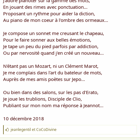
J'adore pianoter sur la gamme des mots,
En jouant des rimes avec ponctuation...
Proposant un rythme pour aider la diction,
Au piano de mon coeur à l'ombre des ormeaux...
Je compose un sonnet me creusant le chapeau,
Pour le faire sonner aux belles émotions,
Je tape un peu du pied parfois par addiction,
Ou par nervosité quand j'en créé un nouveau...
N'étant pas un Mozart, ni un Clément Marot,
Je me complais dans l'art du bateleur de mots,
Auprès de mes amis poètes sur Jepo...
Ou bien dans des salons, sur les pas d'Erato,
Je joue les trublions, Disciple de Clio,
Publiant sur mon nom ma réponse à Jeannot...
10 décembre 2018
J
jeanlegentil
et
CoCoDivine
'
a