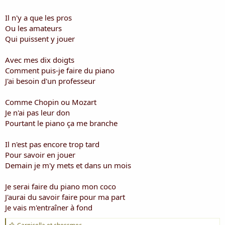
i
s
Il n'y a que les pros
c
Ou les amateurs
u
Qui puissent y jouer
s
s
i
Avec mes dix doigts
o
Comment puis-je faire du piano
n
J'ai besoin d'un professeur
Comme Chopin ou Mozart
Je n'ai pas leur don
Pourtant le piano ça me branche
Il n'est pas encore trop tard
Pour savoir en jouer
Demain je m'y mets et dans un mois
Je serai faire du piano mon coco
J'aurai du savoir faire pour ma part
Je vais m'entraîner à fond
J