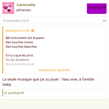
Carnicella
Hors ligne
JePoemien
10 Décembre 2018
#4
jeanlegentil a dit:
Bel instrument est le piano
Des touches noires
Des touches blanches
Il n'y a que les pros
Ou les amateurs
Qui puissent y jouer
Cliquez pour agrandir...
Avec mes dix doigts
Comment puis-je faire du piano
La seule musique que j'ai su jouer : l'eau vive, à l'oreille
J'ai besoin d'un professeur
Gaby
Comme Chopin ou Mozart
J
jeanlegentil
Je n'ai pas leur don
'
Pourtant le piano ça me branche
a
i
Il n'est pas encore trop tard
m