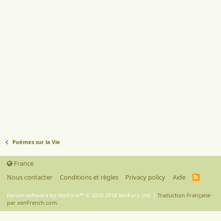
Poèmes sur la Vie
France
Nous contacter
Conditions et règles
Privacy policy
Aide
R
S
S
Forum software by XenForo™
© 2010-2018 XenForo Ltd.
|
Traduction Française
par xenFrench.com.