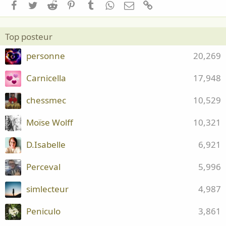
Facebook
Twitter
Reddit
Pinterest
Tumblr
WhatsApp
Email
Lien
Top posteur
personne
20,269
Carnicella
17,948
chessmec
10,529
Moïse Wolff
10,321
D.Isabelle
6,921
Perceval
5,996
simlecteur
4,987
Peniculo
3,861