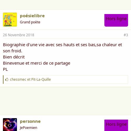
:
poésielibre
Hors ligne
Grand poète
26 Novembre 2018
#3
Biographie d'une vie avec ses hauts et ses bas,sa chaleur et
son froid.
Bien décrit
Binevenue et merci de ce partage
PL
J
chessmec
et
Pit-La-Quille
'
a
i
m
e
:
personne
Hors ligne
JePoemien