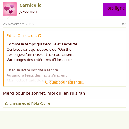
Carnicella
Hors ligne
JePoemien
26 Novembre 2018
#2
Pit-La-Quille a dit:
Comme le temps qui s'écoule et s'écourte
Ou le courant qui s'éboule de l'Ourthe
Les pages s'amincissent, raccourcissent
Varlopages des critériums d'Haruspice
Chaque lettre inscrite à l'encre
Au sang, à l'eau, des mots s'ancrent
Manifestes froids de plume vieillissante
Cliquez pour agrandir...
Acte doux de sagesse grandissante
Merci pour ce sonnet, moi qui en suis fan
Ce n'est qu'au funeste, lointain soir d'hiver
Après avoir écrit l'amour, la guerre
J
chessmec
et
Pit-La-Quille
Après avoir transcrits les jours dans l'ouvrage
'
a
Que le cahier, entrelardé, heurte la fin
i
m
C'est peiné, désarmé, faible face au destin
e
Que l'écrivain doit signer sa dernière page.