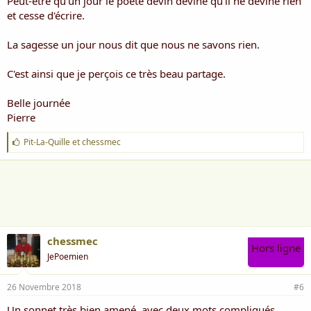
Peut-être qu'un jour le poète devin devine qu'il ne devine rien
et cesse d'écrire.
La sagesse un jour nous dit que nous ne savons rien.
C'est ainsi que je perçois ce très beau partage.
Belle journée
Pierre
J
Pit-La-Quille
et
chessmec
'
a
i
m
e
:
chessmec
Hors ligne
JePoemien
26 Novembre 2018
#6
Un sonnet très bien amené, avec deux mots compliqués _