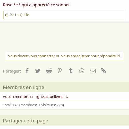
Rose *** qui a apprécié ce sonnet
J
Pit-La-Quille
'
a
i
m
e
:
Vous devez vous connecter ou vous enregistrer pour répondre ici.
Facebook
Twitter
Reddit
Pinterest
Tumblr
WhatsApp
Email
Lien
Partager:
Membres en ligne
Aucun membre en ligne actuellement.
Total: 778 (membres: 0, visiteurs: 778)
Partager cette page