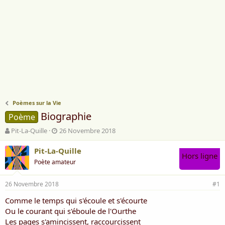
Poèmes sur la Vie
Biographie
Poème
A
D
Pit-La-Quille
26 Novembre 2018
u
a
t
t
Pit-La-Quille
Hors ligne
e
e
Poète amateur
u
d
r
e
26 Novembre 2018
d
d
#1
e
é
Comme le temps qui s'écoule et s'écourte
l
b
Ou le courant qui s'éboule de l'Ourthe
a
u
d
t
Les pages s'amincissent, raccourcissent