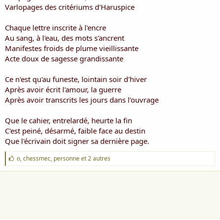
i
Varlopages des critériums d'Haruspice
s
c
Chaque lettre inscrite à l'encre
u
Au sang, à l'eau, des mots s'ancrent
s
Manifestes froids de plume vieillissante
s
i
Acte doux de sagesse grandissante
o
n
Ce n'est qu'au funeste, lointain soir d'hiver
Après avoir écrit l'amour, la guerre
Après avoir transcrits les jours dans l'ouvrage
Que le cahier, entrelardé, heurte la fin
C'est peiné, désarmé, faible face au destin
Que l'écrivain doit signer sa dernière page.
J
o
,
chessmec
,
personne
et 2 autres
'
a
i
m
e
: