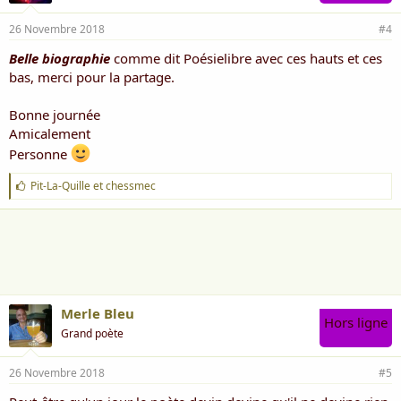
26 Novembre 2018
#4
Belle biographie
comme dit Poésielibre avec ces hauts et ces
bas, merci pour la partage.
Bonne journée
Amicalement
Personne
J
Pit-La-Quille
et
chessmec
'
a
i
m
e
:
Merle Bleu
Hors ligne
Grand poète
26 Novembre 2018
#5