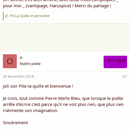
pour moi _ (varlopage, Haruspice) ! Merci du partage !
J
Pit-La-Quille
et
personne
'
a
i
m
e
:
o
O
Hors ligne
Maître poète
28 Novembre 2018
#7
Joli soir Pite-la-quille et bienvenue !
Je crois, tout comme Pierre Merle Bleu, que lorsque le poète
arrête d'écrire c'est parce qu'il ne voit plus rien, que plus rien
n'alimente son imagination.
Sincèrement