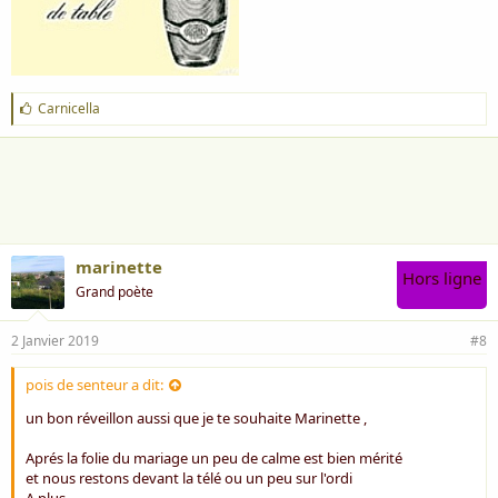
J
Carnicella
'
a
i
m
e
:
marinette
Hors ligne
Grand poète
2 Janvier 2019
#8
pois de senteur a dit:
un bon réveillon aussi que je te souhaite Marinette ,
Aprés la folie du mariage un peu de calme est bien mérité
et nous restons devant la télé ou un peu sur l'ordi
A plus