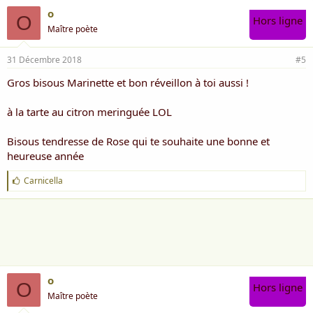
o
O
Hors ligne
Maître poète
31 Décembre 2018
#5
Gros bisous Marinette et bon réveillon à toi aussi !
à la tarte au citron meringuée LOL
Bisous tendresse de Rose qui te souhaite une bonne et
heureuse année
J
Carnicella
'
a
i
m
e
:
o
O
Hors ligne
Maître poète