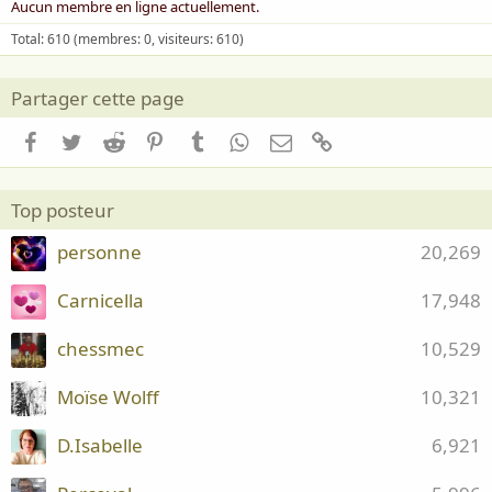
Aucun membre en ligne actuellement.
Total: 610 (membres: 0, visiteurs: 610)
Partager cette page
Facebook
Twitter
Reddit
Pinterest
Tumblr
WhatsApp
Email
Lien
Top posteur
personne
20,269
Carnicella
17,948
chessmec
10,529
Moïse Wolff
10,321
D.Isabelle
6,921