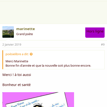
a
i
m
e
:
marinette
Hors ligne
Grand poète
2 Janvier 2019
#9
poésielibre a dit:
Merci Marinette
Bonne fin d'année et que la nouvelle soit plus bonne encore.
Merci ! à toi aussi
Bonheur et santé