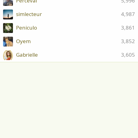
Perceval
5,996
simlecteur
4,987
Peniculo
3,861
Oyem
3,852
Gabrielle
3,605