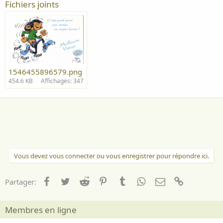
Fichiers joints
1546455896579.png
454.6 KB
Affichages: 347
Vous devez vous connecter ou vous enregistrer pour répondre ici.
Facebook
Twitter
Reddit
Pinterest
Tumblr
WhatsApp
Email
Lien
Partager:
Membres en ligne