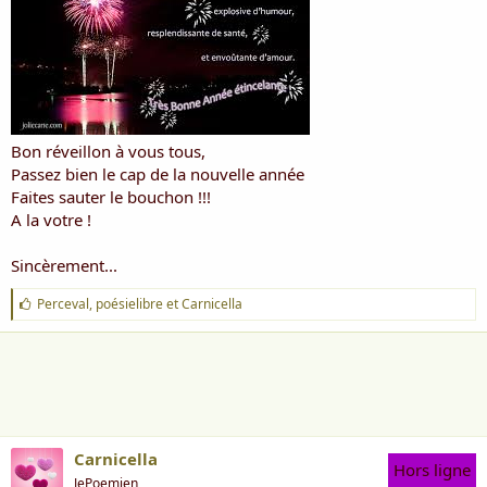
i
s
c
u
s
s
i
o
Bon réveillon à vous tous,
n
Passez bien le cap de la nouvelle année
Faites sauter le bouchon !!!
A la votre !
Sincèrement...
J
Perceval
,
poésielibre
et
Carnicella
'
a
i
m
e
:
Carnicella
Hors ligne
JePoemien