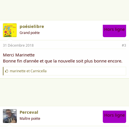
m
e
:
poésielibre
Hors ligne
Grand poète
31 Décembre 2018
#3
Merci Marinette
Bonne fin d'année et que la nouvelle soit plus bonne encore.
J
marinette
et
Carnicella
'
a
i
m
e
:
Perceval
Hors ligne
Maître poète