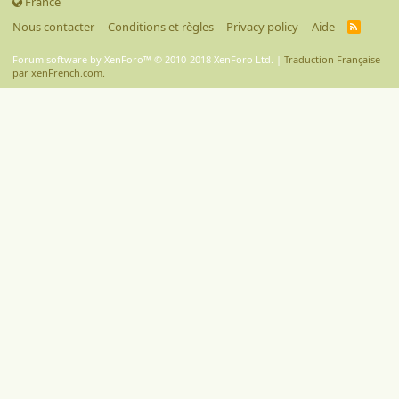
France
Nous contacter
Conditions et règles
Privacy policy
Aide
R
S
S
Forum software by XenForo™
© 2010-2018 XenForo Ltd.
|
Traduction Française
par xenFrench.com.