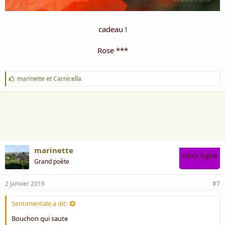
cadeau !
Rose ***
J
marinette
et
Carnicella
'
a
i
m
e
:
marinette
Hors ligne
Grand poète
2 Janvier 2019
#7
Sentimentale a dit:
Bouchon qui saute