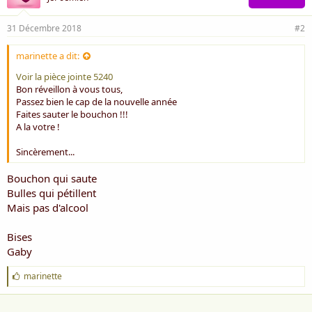
31 Décembre 2018
#2
marinette a dit:
Voir la pièce jointe 5240
Bon réveillon à vous tous,
Passez bien le cap de la nouvelle année
Faites sauter le bouchon !!!
A la votre !
Sincèrement...
Bouchon qui saute
Bulles qui pétillent
Mais pas d'alcool
Bises
Gaby
J
marinette
'
a
i