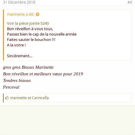
31 Décembre 2018
#4
marinette a dit:
Voir la pièce jointe 5240
Bon réveillon à vous tous,
Passez bien le cap de la nouvelle année
Faites sauter le bouchon !!!
A la votre !
Sincèrement...
gros gros Bisous Marinette
Bon réveillon et meilleurs vœux pour 2019
Tendres bisous
Perceval
J
marinette
et
Carnicella
'
a
i
m
e
: