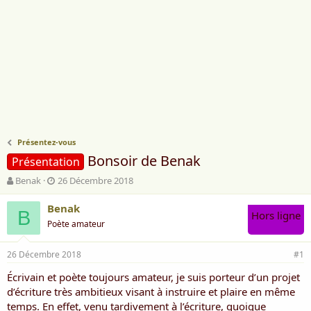
Présentez-vous
Bonsoir de Benak
Présentation
A
D
Benak
26 Décembre 2018
u
a
t
t
Benak
B
Hors ligne
e
e
Poète amateur
u
d
r
e
26 Décembre 2018
d
d
#1
e
é
Écrivain et poète toujours amateur, je suis porteur d’un projet
l
b
d’écriture très ambitieux visant à instruire et plaire en même
a
u
d
t
temps. En effet, venu tardivement à l’écriture, quoique