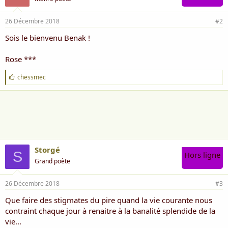
26 Décembre 2018
#2
Sois le bienvenu Benak !
Rose ***
J
chessmec
'
a
i
m
e
:
Storgé
S
Hors ligne
Grand poète
26 Décembre 2018
#3
Que faire des stigmates du pire quand la vie courante nous
contraint chaque jour à renaitre à la banalité splendide de la
vie...