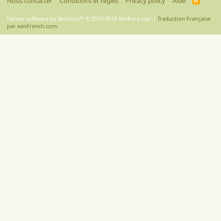
Nous contacter
Conditions et règles
Privacy policy
Aide
R
S
S
Forum software by XenForo™
© 2010-2018 XenForo Ltd.
|
Traduction Française
par xenFrench.com.