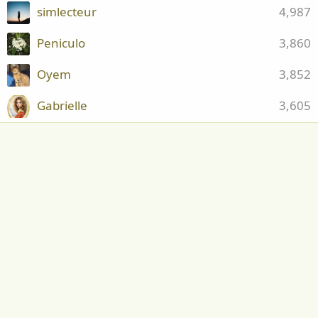
simlecteur
4,987
Peniculo
3,860
Oyem
3,852
Gabrielle
3,605