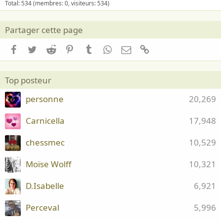
Total: 534 (membres: 0, visiteurs: 534)
Partager cette page
Facebook
Twitter
Reddit
Pinterest
Tumblr
WhatsApp
Email
Lien
Top posteur
personne
20,269
Carnicella
17,948
chessmec
10,529
Moïse Wolff
10,321
D.Isabelle
6,921
Perceval
5,996