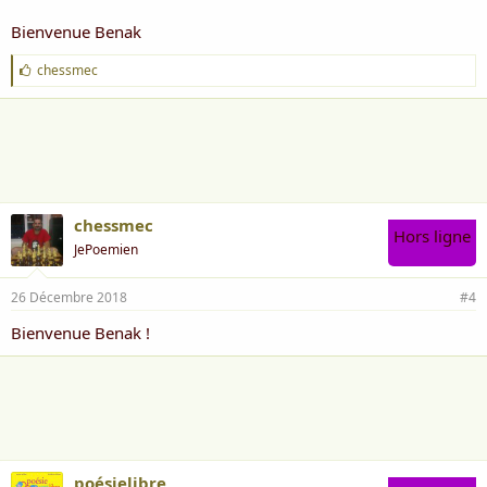
Bienvenue Benak
J
chessmec
'
a
i
m
e
:
chessmec
Hors ligne
JePoemien
26 Décembre 2018
#4
Bienvenue Benak !
poésielibre