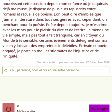
i
nourrissant cette passion depuis mon enfance où je taquinais
s
déjà ma muse, je dispose de plusieurs tapuscrits entre
c
romans et recueils de poésie. L'on peut dire d’emblée que
u
j'aime la littérature dans tous ses genres avec, cependant, un
s
penchant pour la poésie. Poète depuis toujours, je m’escrime
s
i
avec les mots pour le plaisir du dire et de l’écrire. Je mène une
o
vie simple, mais pas tout à fait tranquille, car en citoyen du
n
Monde très sensible, certains événements déteignent sur ma
vie en y laissant des empreintes indélébiles. Écrivain et poète
engagé, je porte en moi les stigmates de l’injustice et de
l’iniquité.
Dernière édition par un modérateur:
27 Décembre 2018
J
ECNI
,
personne
,
poésielibre
et une autre personne
'
a
i
m
e
:
o
O
Hors ligne
Maître poète