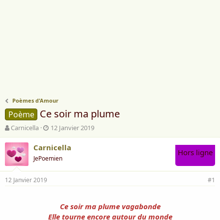
Poèmes d'Amour
Ce soir ma plume
Poème
A
D
Carnicella
12 Janvier 2019
u
a
t
t
Carnicella
Hors ligne
e
e
JePoemien
u
d
r
e
12 Janvier 2019
d
d
#1
e
é
l
b
Ce soir ma plume vagabonde
a
u
d
t
Elle tourne encore autour du monde