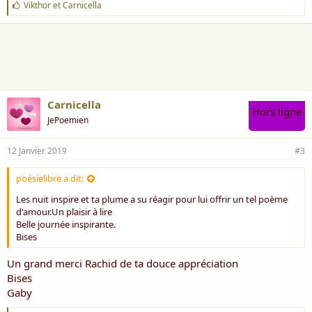
J
Vikthor
et
Carnicella
'
a
i
m
e
:
Carnicella
Hors ligne
JePoemien
12 Janvier 2019
#3
poésielibre a dit:
Les nuit inspire et ta plume a su réagir pour lui offrir un tel poème
d'amour.Un plaisir à lire
Belle journée inspirante.
Bises
Un grand merci Rachid de ta douce appréciation
Bises
Gaby