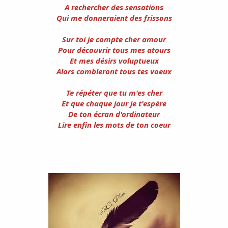
i
A rechercher des sensations
s
Qui me donneraient des frissons
c
u
Sur toi je compte cher amour
s
Pour découvrir tous mes atours
s
i
Et mes désirs voluptueux
o
Alors combleront tous tes voeux
n
Te répéter que tu m'es cher
Et que chaque jour je t'espère
De ton écran d'ordinateur
Lire enfin les mots de ton coeur