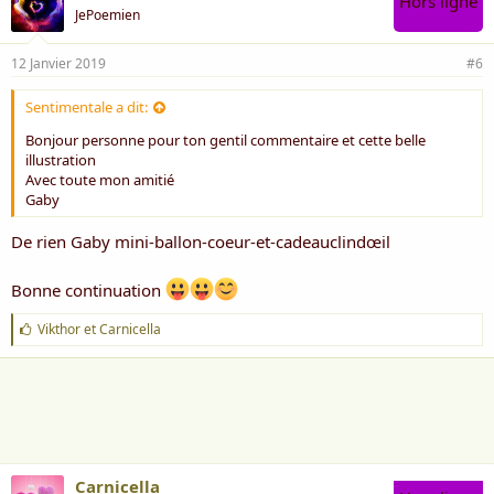
Hors ligne
JePoemien
12 Janvier 2019
#6
Sentimentale a dit:
Bonjour personne pour ton gentil commentaire et cette belle
illustration
Avec toute mon amitié
Gaby
De rien Gaby mini-ballon-coeur-et-cadeauclindœil
Bonne continuation
J
Vikthor
et
Carnicella
'
a
i
m
e
:
Carnicella