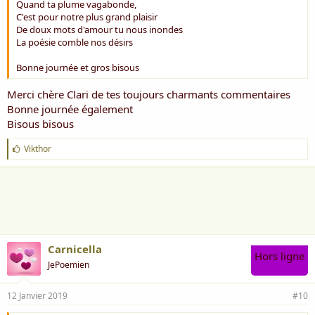
Quand ta plume vagabonde,
C'est pour notre plus grand plaisir
De doux mots d'amour tu nous inondes
La poésie comble nos désirs
Bonne journée et gros bisous
Merci chère Clari de tes toujours charmants commentaires
Bonne journée également
Bisous bisous
J
Vikthor
'
a
i
m
e
:
Carnicella
Hors ligne
JePoemien
12 Janvier 2019
#10