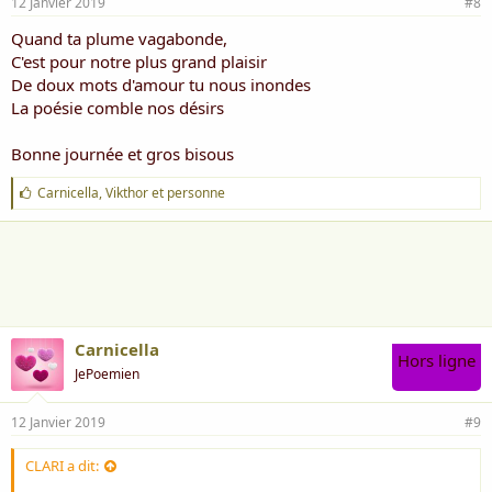
12 Janvier 2019
#8
Quand ta plume vagabonde,
C'est pour notre plus grand plaisir
De doux mots d'amour tu nous inondes
La poésie comble nos désirs
Bonne journée et gros bisous
J
Carnicella
,
Vikthor
et
personne
'
a
i
m
e
:
Carnicella
Hors ligne
JePoemien
12 Janvier 2019
#9
CLARI a dit: