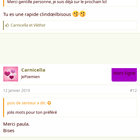
Merci gentille personne, je suis déjà sur le prochain lol
Tu es une rapide clindœilbisous
J
Carnicella
et
Vikthor
'
a
i
m
e
:
Carnicella
Hors ligne
JePoemien
12 Janvier 2019
#12
pois de senteur a dit:
jolis mots pour ton préféré
Merci paula.
Bises