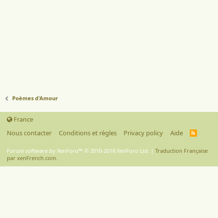
Poèmes d'Amour
France
Nous contacter
Conditions et règles
Privacy policy
Aide
R
S
S
Forum software by XenForo™
© 2010-2018 XenForo Ltd.
|
Traduction Française
par xenFrench.com.