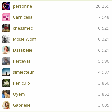
personne
20,269
Carnicella
17,948
chessmec
10,529
Moïse Wolff
10,321
D.Isabelle
6,921
Perceval
5,996
simlecteur
4,987
Peniculo
3,860
Oyem
3,852
Gabrielle
3,605