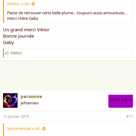
Vikthor a dit:
Plaisir de retrouver cette belle plume... toujours aussi amoureuse...
merci chère Gaby
Un grand merci Viktor
Bonne journée
Gaby
J
Vikthor
'
a
i
m
e
:
personne
Hors ligne
JePoemien
12 Janvier 2019
#11
Sentimentale a dit: