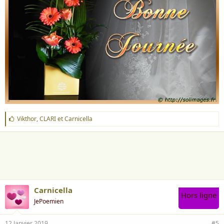
J
Vikthor
,
CLARI
et
Carnicella
'
a
i
m
e
:
Carnicella
Hors ligne
JePoemien
12 Janvier 2019
#5