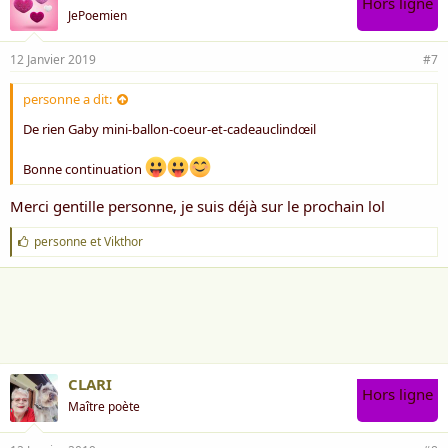
Hors ligne
JePoemien
12 Janvier 2019
#7
personne a dit:
De rien Gaby mini-ballon-coeur-et-cadeauclindœil
Bonne continuation
Merci gentille personne, je suis déjà sur le prochain lol
J
personne
et
Vikthor
'
a
i
m
e
:
CLARI
Hors ligne
Maître poète