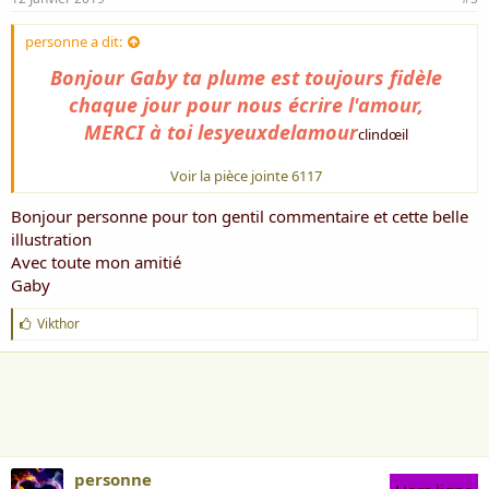
personne a dit:
Bonjour Gaby ta plume est toujours fidèle
chaque jour pour nous écrire l'amour,
MERCI à toi lesyeuxdelamour
clindœil​
Voir la pièce jointe 6117
Bonjour personne pour ton gentil commentaire et cette belle
illustration
Avec toute mon amitié
Gaby
J
Vikthor
'
a
i
m
e
:
personne