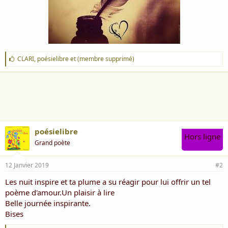
J
CLARI
,
poésielibre
et
(membre supprimé)
'
a
i
m
e
:
poésielibre
Hors ligne
Grand poète
12 Janvier 2019
#2
Les nuit inspire et ta plume a su réagir pour lui offrir un tel
poème d'amour.Un plaisir à lire
Belle journée inspirante.
Bises