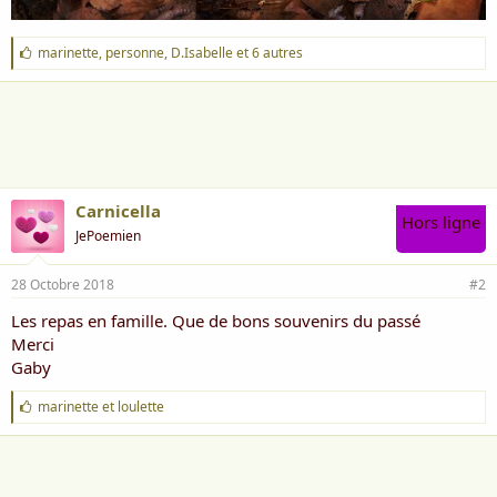
J
marinette
,
personne
,
D.Isabelle
et 6 autres
'
a
i
m
e
:
Carnicella
Hors ligne
JePoemien
28 Octobre 2018
#2
Les repas en famille. Que de bons souvenirs du passé
Merci
Gaby
J
marinette
et
loulette
'
a
i
m
e