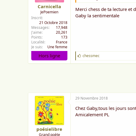
Carnicella
Merci chess de ta lecture et d
JePoemien
Gaby la sentimentale
Inscrit
21 Octobre 2018
Messages
17,948
J'aime
20,261
Points
173
Localité
France
Je suis
Une femme
Hors ligne
J
chessmec
'
a
i
m
e
:
29 Novembre 2018
Chez Gaby,tous les jours sont 
Amicalement PL
poésielibre
Grand poète