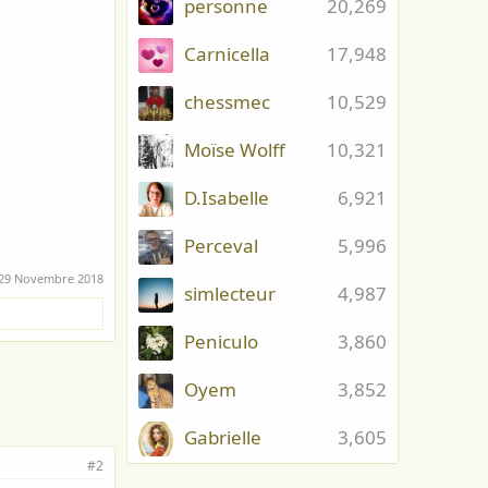
personne
20,269
Carnicella
17,948
chessmec
10,529
Moïse Wolff
10,321
D.Isabelle
6,921
Perceval
5,996
29 Novembre 2018
simlecteur
4,987
Peniculo
3,860
Oyem
3,852
Gabrielle
3,605
#2