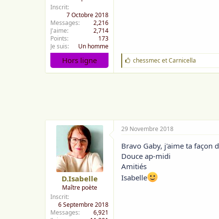
Inscrit
7 Octobre 2018
Messages
2,216
J'aime
2,714
Points
173
Je suis
Un homme
Hors ligne
J
chessmec
et
Carnicella
'
a
i
m
e
:
29 Novembre 2018
Bravo Gaby, j'aime ta façon 
Douce ap-midi
Amitiés
Isabelle
D.Isabelle
Maître poète
Inscrit
6 Septembre 2018
Messages
6,921