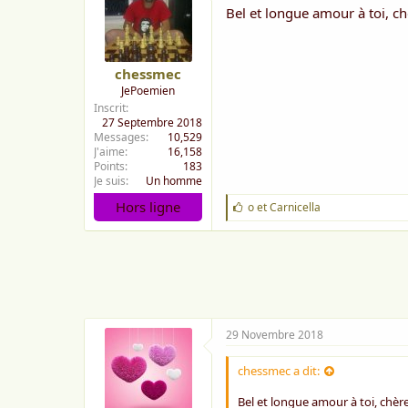
Bel et longue amour à toi, c
chessmec
JePoemien
Inscrit
27 Septembre 2018
Messages
10,529
J'aime
16,158
Points
183
Je suis
Un homme
Hors ligne
J
o
et
Carnicella
'
a
i
m
e
:
29 Novembre 2018
chessmec a dit:
Bel et longue amour à toi, chè