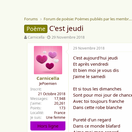
Forums
Forum de poésie: Poèmes publiés par les membres
C'est jeudi
Poème
A
D
Carnicella
29 Novembre 2018
u
a
t
t
29 Novembre 2018
e
e
C'est aujourd'hui jeudi
u
d
r
e
Et après vendredi
d
d
Et bien moi je vous dis
e
é
J'aime le samedi
Carnicella
l
b
JePoemien
a
u
Et si tous les dimanches
Inscrit
d
t
21 Octobre 2018
Sont pour moi jour de chanc
i
Messages
17,948
s
Avec toi toujours franche
J'aime
20,261
c
Dans cette robe blanche
Points
173
u
Localité
France
s
Je suis
Une femme
Pureté d'un regard
s
Hors ligne
Dans ce monde blafard
i