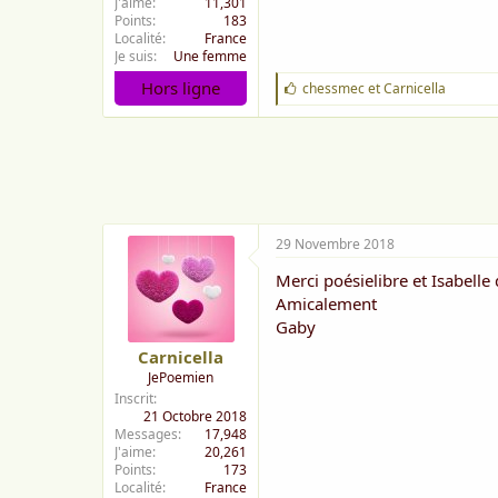
J'aime
11,301
Points
183
Localité
France
Je suis
Une femme
Hors ligne
J
chessmec
et
Carnicella
'
a
i
m
e
:
29 Novembre 2018
Merci poésielibre et Isabelle
Amicalement
Gaby
Carnicella
JePoemien
Inscrit
21 Octobre 2018
Messages
17,948
J'aime
20,261
Points
173
Localité
France