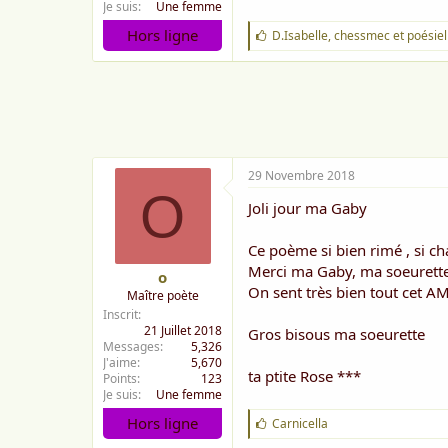
Je suis
Une femme
Hors ligne
J
D.Isabelle
,
chessmec
et
poésiel
'
a
i
m
e
:
29 Novembre 2018
O
Joli jour ma Gaby
Ce poème si bien rimé , si c
Merci ma Gaby, ma soeurette
o
On sent très bien tout cet AM
Maître poète
Inscrit
21 Juillet 2018
Gros bisous ma soeurette
Messages
5,326
J'aime
5,670
ta ptite Rose ***
Points
123
Je suis
Une femme
Hors ligne
J
Carnicella
'