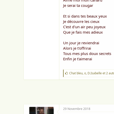
Aime moi mon canard
o
n
Je serai ta cougar
Et si dans tes beaux yeux
Je découvre les cieux
C'est d'un air peu joyeux
Que je fais mes adieux
Un jour je reviendrai
Alors je t'offrirai
Tous mes plus doux secrets
Enfin je t'aimerai
J
Chat bleu
,
o
,
D.Isabelle
et 2 aut
'
a
i
m
e
:
29 Novembre 2018