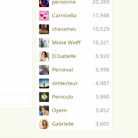
personne
20,269
Carnicella
17,948
chessmec
10,529
Moïse Wolff
10,321
D.Isabelle
6,920
Perceval
5,996
simlecteur
4,987
Peniculo
3,860
Oyem
3,852
Gabrielle
3,605