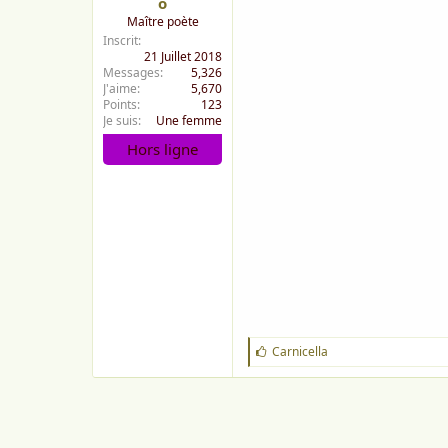
o
Maître poète
Inscrit
21 Juillet 2018
Messages
5,326
J'aime
5,670
Points
123
Je suis
Une femme
Hors ligne
J
Carnicella
'
a
i
m
e
: