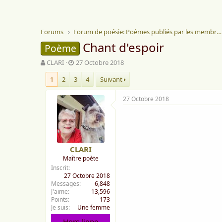
Forums
Forum de poésie: Poèmes publiés par les membres
Chant d'espoir
Poème
A
D
CLARI
27 Octobre 2018
u
a
1
2
3
4
Suivant
t
t
e
e
u
d
27 Octobre 2018
r
e
d
d
e
é
l
b
a
u
CLARI
d
t
Maître poète
i
Inscrit
s
27 Octobre 2018
c
Messages
6,848
u
J'aime
13,596
s
Points
173
s
Je suis
Une femme
i
Hors ligne