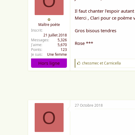
O
Il faut chanter l'espoir autant 
Merci , Clari pour ce poème vi
o
Maître poète
Gros bisous tendres
Inscrit
21 Juillet 2018
Messages
5,326
Rose ***
J'aime
5,670
Points
123
Je suis
Une femme
Hors ligne
J
chessmec
et
Carnicella
'
a
i
m
e
:
27 Octobre 2018
O