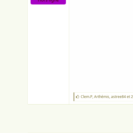
o
n
J
Clem.P
,
Arthémis
,
astree84
et 2
'
a
i
m
e
: