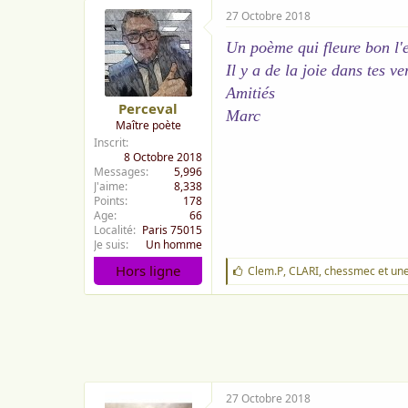
27 Octobre 2018
Un poème qui fleure bon l'e
Il y a de la joie dans tes ve
Amitiés
Perceval
Marc
Maître poète
Inscrit
8 Octobre 2018
Messages
5,996
J'aime
8,338
Points
178
Age
66
Localité
Paris 75015
Je suis
Un homme
Hors ligne
J
Clem.P
,
CLARI
,
chessmec
et une
'
a
i
m
e
:
27 Octobre 2018