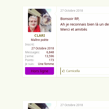
27 Octobre 2018
Bonsoir RP,
Ah je reconnais bien là un de
Merci et amitiés
CLARI
Maître poète
Inscrit
27 Octobre 2018
Messages
6,848
J'aime
13,596
Points
173
Je suis
Une femme
Hors ligne
J
Carnicella
'
a
i
m
e
:
27 Octobre 2018