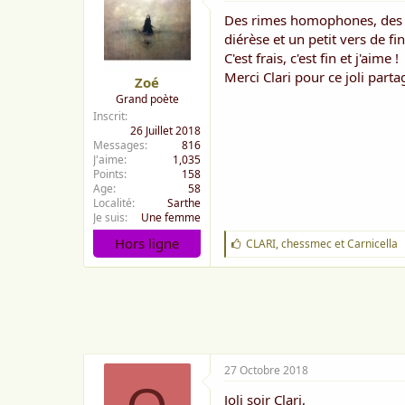
Des rimes homophones, des je
diérèse et un petit vers de fi
C'est frais, c'est fin et j'aime !
Merci Clari pour ce joli parta
Zoé
Grand poète
Inscrit
26 Juillet 2018
Messages
816
J'aime
1,035
Points
158
Age
58
Localité
Sarthe
Je suis
Une femme
Hors ligne
J
CLARI
,
chessmec
et
Carnicella
'
a
i
m
e
:
27 Octobre 2018
Joli soir Clari,