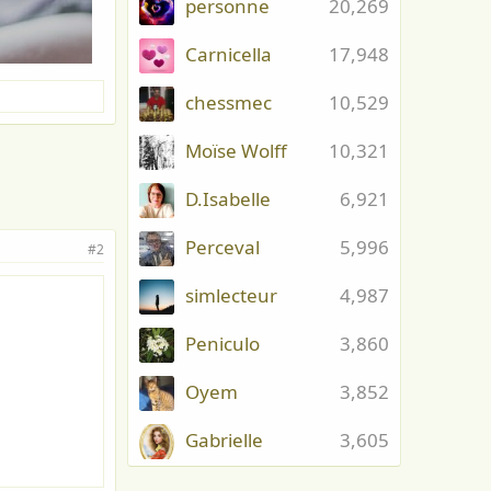
personne
20,269
Carnicella
17,948
chessmec
10,529
Moïse Wolff
10,321
D.Isabelle
6,921
Perceval
5,996
#2
simlecteur
4,987
Peniculo
3,860
Oyem
3,852
Gabrielle
3,605