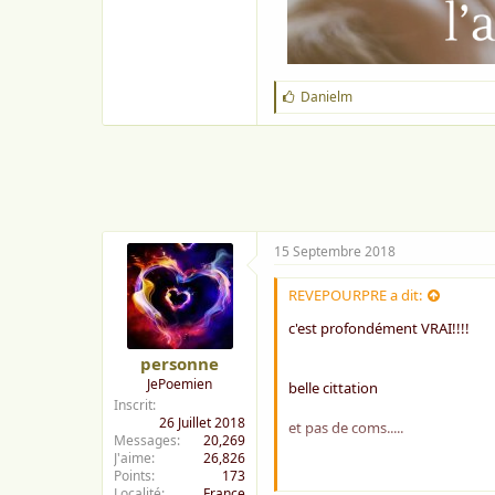
o
n
J
Danielm
'
a
i
m
e
:
15 Septembre 2018
REVEPOURPRE a dit:
c'est profondément VRAI!!!!
personne
JePoemien
belle cittation
Inscrit
26 Juillet 2018
et pas de coms.....
Messages
20,269
J'aime
26,826
Points
173
amitiés
Localité
France