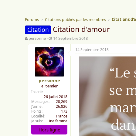
Forums
Citations publiés par les membres
Citations d
Citation d'amour
Citation
A
D
personne
14 Septembre 2018
u
a
t
t
14 Septembre 2018
e
e
u
d
r
e
d
d
e
é
personne
l
b
JePoemien
a
u
Inscrit
d
t
26 Juillet 2018
i
Messages
20,269
s
J'aime
26,826
c
Points
173
u
Localité
France
s
Je suis
Une femme
s
Hors ligne
i