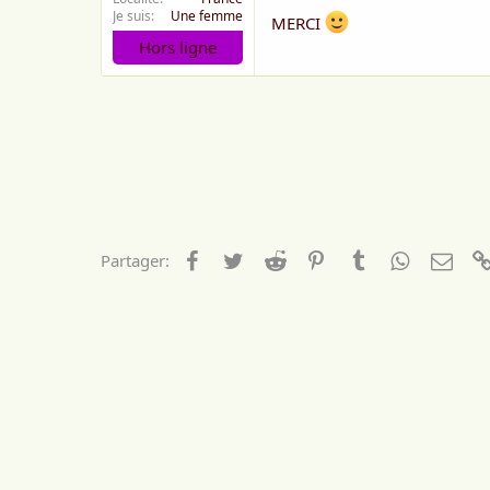
Je suis
Une femme
MERCI
Hors ligne
RP
Facebook
Twitter
Reddit
Pinterest
Tumblr
WhatsApp
Emai
Partager: