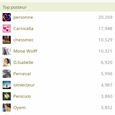
Top posteur
personne
20,269
Carnicella
17,948
chessmec
10,529
Moïse Wolff
10,321
D.Isabelle
6,920
Perceval
5,996
simlecteur
4,987
Peniculo
3,860
Oyem
3,852