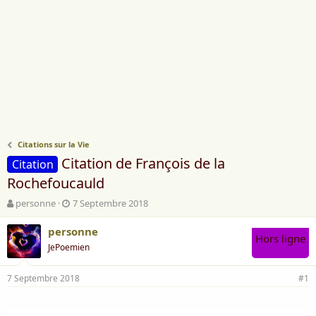
Citations sur la Vie
Citation de François de la
Citation
Rochefoucauld
A
D
personne
7 Septembre 2018
u
a
t
t
personne
Hors ligne
e
e
JePoemien
u
d
r
e
7 Septembre 2018
d
d
#1
e
é
l
b