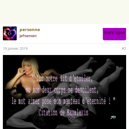
personne
Hors ligne
JePoemien
19 Janvier 2019
#2