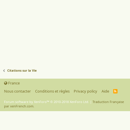
Citations sur la Vie
France
Nous contacter
Conditions et règles
Privacy policy
Aide
R
S
S
Forum software by XenForo™
© 2010-2018 XenForo Ltd.
|
Traduction Française
par xenFrench.com.