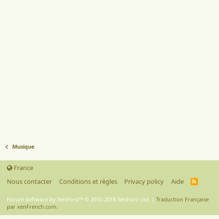
Musique
France
Nous contacter
Conditions et règles
Privacy policy
Aide
R
S
S
Forum software by XenForo™
© 2010-2018 XenForo Ltd.
|
Traduction Française
par xenFrench.com.