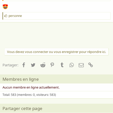
J
personne
'
a
i
m
e
:
Vous devez vous connecter ou vous enregistrer pour répondre ici.
Facebook
Twitter
Reddit
Pinterest
Tumblr
WhatsApp
Email
Lien
Partager:
Membres en ligne
Aucun membre en ligne actuellement.
Total: 583 (membres: 0, visiteurs: 583)
Partager cette page