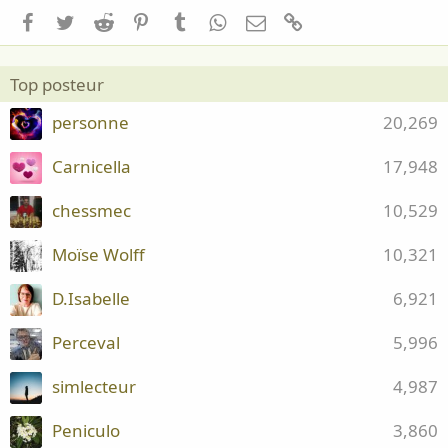
Facebook
Twitter
Reddit
Pinterest
Tumblr
WhatsApp
Email
Lien
Top posteur
personne
20,269
Carnicella
17,948
chessmec
10,529
Moïse Wolff
10,321
D.Isabelle
6,921
Perceval
5,996
simlecteur
4,987
Peniculo
3,860