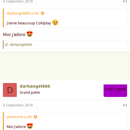
4 Septembre 2018
#3
darkangel666 a dit:
J'aime beaucoup Coldplay
Moi j'adore
J
darkangel666
'
a
i
m
e
:
darkangel666
D
Hors ligne
Grand poète
4 Septembre 2018
#4
personne a dit:
Moi j'adore