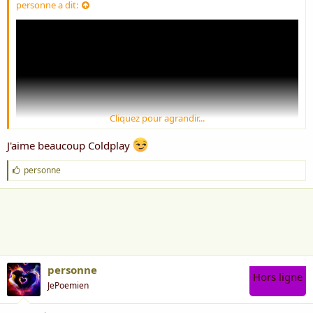
personne a dit:
Cliquez pour agrandir...
J'aime beaucoup Coldplay
J
personne
'
a
i
m
e
:
personne
Hors ligne
JePoemien