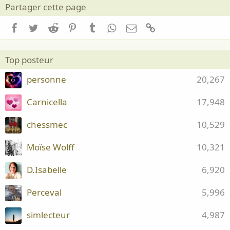
Partager cette page
Facebook
Twitter
Reddit
Pinterest
Tumblr
WhatsApp
Email
Lien
Top posteur
personne
20,267
Carnicella
17,948
chessmec
10,529
Moïse Wolff
10,321
D.Isabelle
6,920
Perceval
5,996
simlecteur
4,987