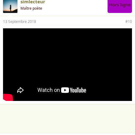
simlecteur
Hors ligne
Maître poète
13 Septembre 2018
#10