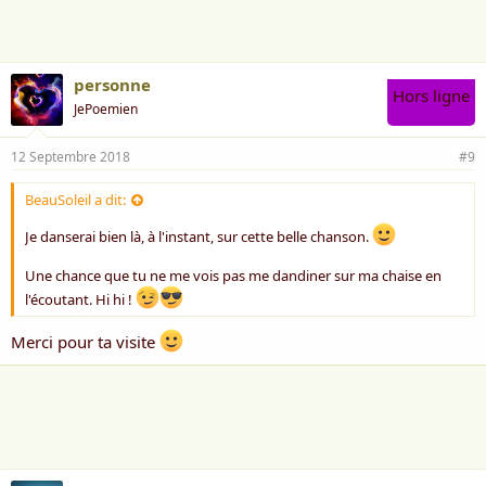
personne
Hors ligne
JePoemien
12 Septembre 2018
#9
BeauSoleil a dit:
Je danserai bien là, à l'instant, sur cette belle chanson.
Une chance que tu ne me vois pas me dandiner sur ma chaise en
l'écoutant. Hi hi !
Merci pour ta visite