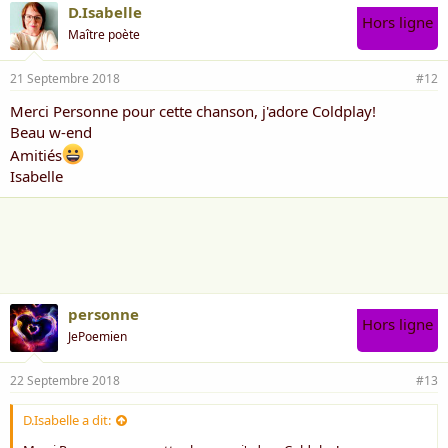
D.Isabelle
Hors ligne
Maître poète
21 Septembre 2018
#12
Merci Personne pour cette chanson, j'adore Coldplay!
Beau w-end
Amitiés
Isabelle
personne
Hors ligne
JePoemien
22 Septembre 2018
#13
D.Isabelle a dit: