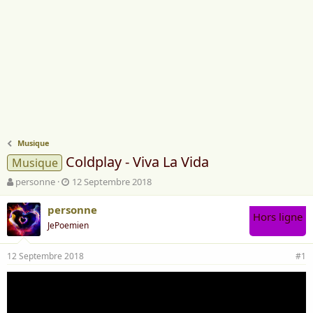
Musique
Coldplay - Viva La Vida
Musique
A
D
personne
12 Septembre 2018
u
a
t
t
personne
Hors ligne
e
e
JePoemien
u
d
r
e
12 Septembre 2018
d
d
#1
e
é
l
b
a
u
d
t