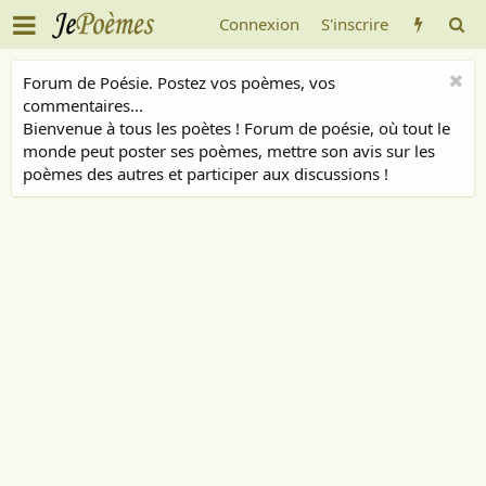
Connexion
S'inscrire
Forum de Poésie. Postez vos poèmes, vos
commentaires...
Bienvenue à tous les poètes ! Forum de poésie, où tout le
monde peut poster ses poèmes, mettre son avis sur les
poèmes des autres et participer aux discussions !