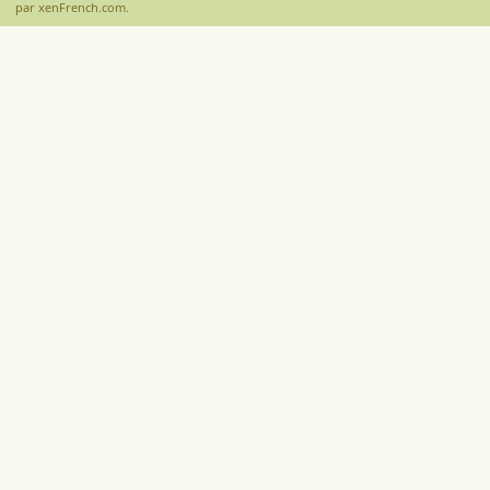
par xenFrench.com.