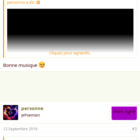
personne a dit:
Cliquez pour agrandir...
Bonne musique
personne
Hors ligne
JePoemien
12 Septembre 2018
#3