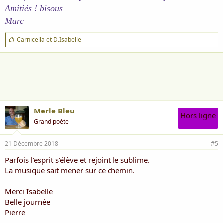
Amitiés ! bisous
Marc
J
Carnicella
et
D.Isabelle
'
a
i
m
e
:
Merle Bleu
Hors ligne
Grand poète
21 Décembre 2018
#5
Parfois l'esprit s'élève et rejoint le sublime.
La musique sait mener sur ce chemin.
Merci Isabelle
Belle journée
Pierre