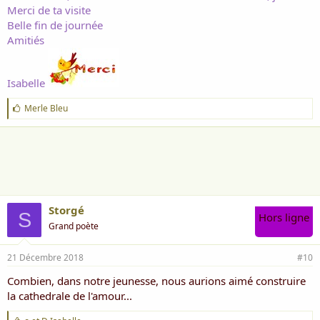
Merci de ta visite
Belle fin de journée
Amitiés
Isabelle
J
Merle Bleu
'
a
i
m
e
:
Storgé
S
Hors ligne
Grand poète
21 Décembre 2018
#10
Combien, dans notre jeunesse, nous aurions aimé construire
la cathedrale de l'amour...