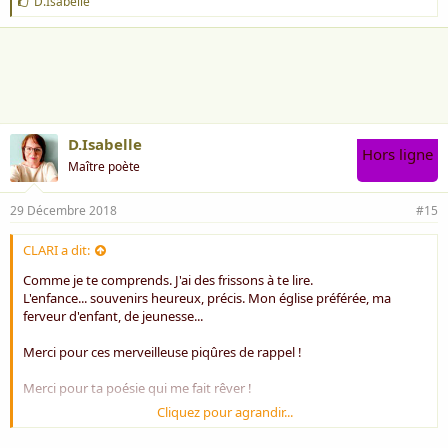
J
D.Isabelle
'
a
i
m
e
:
D.Isabelle
Hors ligne
Maître poète
29 Décembre 2018
#15
CLARI a dit:
Comme je te comprends. J'ai des frissons à te lire.
L'enfance... souvenirs heureux, précis. Mon église préférée, ma
ferveur d'enfant, de jeunesse...
Merci pour ces merveilleuse piqûres de rappel !
Merci pour ta poésie qui me fait rêver !
Cliquez pour agrandir...
Meilleurs voeux de Bonheur ! Tu mérites d'être heureuse car tu
rayonnes autour de toi.