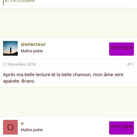
J
o
et
D.Isabelle
'
a
i
m
e
:
simlecteur
Hors ligne
Maître poète
27 Décembre 2018
#11
Après ma belle lecture et la belle chanson, mon âme sent
apaisée. Bravo.
o
O
Hors ligne
Maître poète