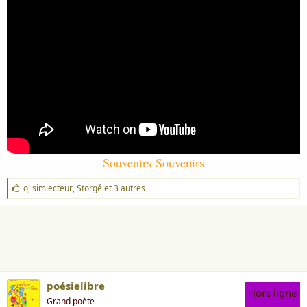
Souvenirs-Souvenirs
J
o
,
simlecteur
,
Storgé
et 3 autres
'
a
i
m
e
:
poésielibre
Hors ligne
Grand poète