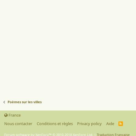
Poèmes sur les villes
France
Nous contacter
Conditions et règles
Privacy policy
Aide
R
S
S
Forum software by XenForo™
© 2010-2018 XenForo Ltd.
|
Traduction Française