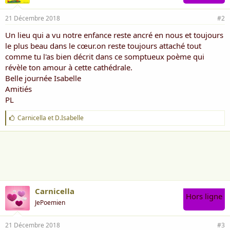
21 Décembre 2018
#2
Un lieu qui a vu notre enfance reste ancré en nous et toujours
le plus beau dans le cœur.on reste toujours attaché tout
comme tu l'as bien décrit dans ce somptueux poème qui
révèle ton amour à cette cathédrale.
Belle journée Isabelle
Amitiés
PL
J
Carnicella
et
D.Isabelle
'
a
i
m
e
:
Carnicella
Hors ligne
JePoemien
21 Décembre 2018
#3