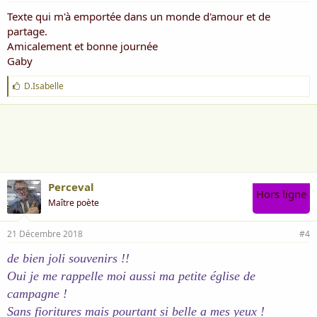
Texte qui m'à emportée dans un monde d'amour et de
partage.
Amicalement et bonne journée
Gaby
J
D.Isabelle
'
a
i
m
e
:
Perceval
Hors ligne
Maître poète
21 Décembre 2018
#4
de bien joli souvenirs !!
Oui je me rappelle moi aussi ma petite église de
campagne !
Sans fioritures mais pourtant si belle a mes yeux !