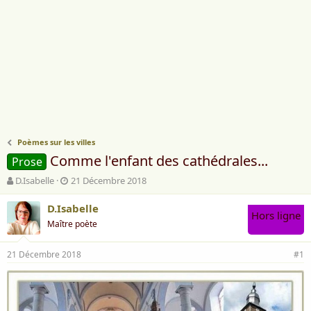
Poèmes sur les villes
Comme l'enfant des cathédrales...
Prose
A
D
D.Isabelle
21 Décembre 2018
u
a
t
t
D.Isabelle
Hors ligne
e
e
Maître poète
u
d
r
e
21 Décembre 2018
d
d
#1
e
é
l
b
a
u
d
t