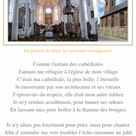
i
s
c
u
s
s
i
o
n
En période de fêtes, les souvenirs resurgissent!
Comme l'enfant des cathédrales
J'aimais me réfugier à l'église de mon village
C’était ma cathédrale, la plus belle, l’éternelle
Si émouvante par son architecture et ses vitraux
J’éprouvais du respect, elle était mon autre édifice
Je m'y rendais assidûment, pour humer ses odeurs
En laissant mes yeux briller à la flamme des bougies
Je n'y allais pas forcément pour prier, mais pour chanter
Afin d' entendre ma voix troubler l’écho raisonner au jubé