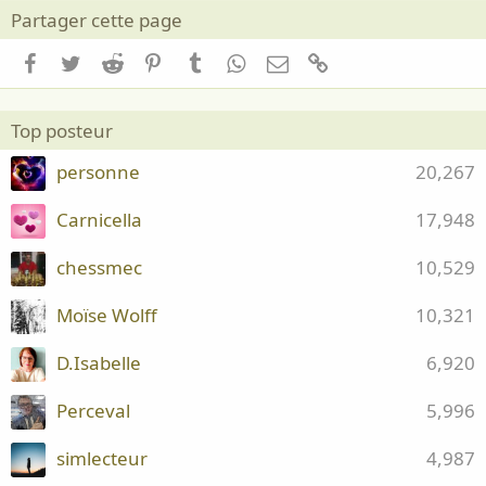
Partager cette page
Facebook
Twitter
Reddit
Pinterest
Tumblr
WhatsApp
Email
Lien
Top posteur
personne
20,267
Carnicella
17,948
chessmec
10,529
Moïse Wolff
10,321
D.Isabelle
6,920
Perceval
5,996
simlecteur
4,987