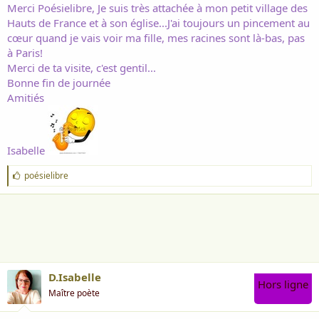
Merci Poésielibre, Je suis très attachée à mon petit village des
Hauts de France et à son église...J'ai toujours un pincement au
cœur quand je vais voir ma fille, mes racines sont là-bas, pas
à Paris!
Merci de ta visite, c'est gentil...
Bonne fin de journée
Amitiés
Isabelle
J
poésielibre
'
a
i
m
e
:
D.Isabelle
Hors ligne
Maître poète