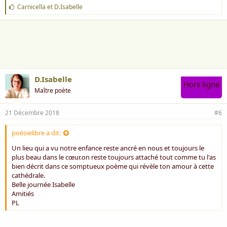
J
Carnicella
et
D.Isabelle
'
a
i
m
e
:
D.Isabelle
Hors ligne
Maître poète
21 Décembre 2018
#6
poésielibre a dit:
Un lieu qui a vu notre enfance reste ancré en nous et toujours le
plus beau dans le cœur.on reste toujours attaché tout comme tu l'as
bien décrit dans ce somptueux poème qui révèle ton amour à cette
cathédrale.
Belle journée Isabelle
Amitiés
PL