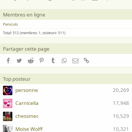
Membres en ligne
Peniculo
Total: 512 (membres: 1, visiteurs: 511)
Partager cette page
Facebook
Twitter
Reddit
Pinterest
Tumblr
WhatsApp
Email
Lien
Top posteur
personne
20,269
Carnicella
17,948
chessmec
10,529
Moïse Wolff
10,321