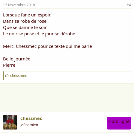
17 Novembre 2018
#4
Lorsque fane un espoir
Dans sa robe de rose
Que se damne le soir
Le noir se pose et le jour se dérobe
Merci Chessmec pour ce texte qui me parle
Belle journée
Pierre
J
chessmec
'
a
i
m
e
:
chessmec
Hors ligne
JePoemien