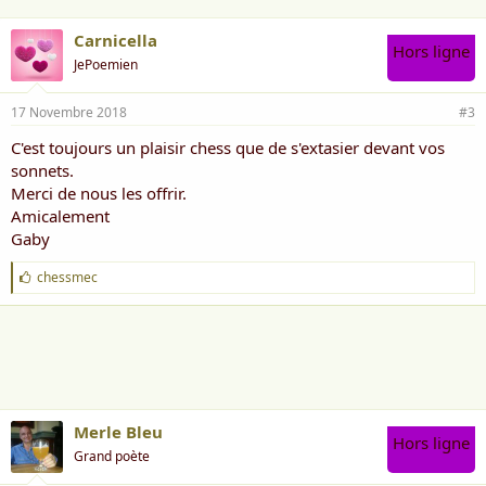
Carnicella
Hors ligne
JePoemien
17 Novembre 2018
#3
C'est toujours un plaisir chess que de s'extasier devant vos
sonnets.
Merci de nous les offrir.
Amicalement
Gaby
J
chessmec
'
a
i
m
e
:
Merle Bleu
Hors ligne
Grand poète