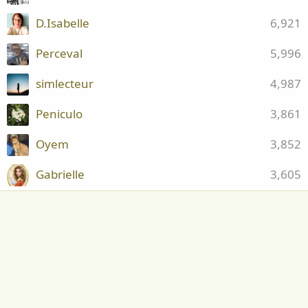
D.Isabelle
6,921
Perceval
5,996
simlecteur
4,987
Peniculo
3,861
Oyem
3,852
Gabrielle
3,605