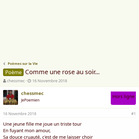
Poèmes sur la Vie
Comme une rose au soir...
Poème
A
D
chessmec
16 Novembre 2018
u
a
t
t
chessmec
Hors ligne
e
e
JePoemien
u
d
r
e
16 Novembre 2018
d
d
#1
e
é
Une jeune fille me joue un triste tour
l
b
En fuyant mon amour,
a
u
d
t
Sa douce cruauté, c'est de me laisser choir