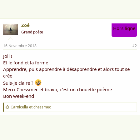
m
e
:
Zoé
Hors ligne
Grand poète
16 Novembre 2018
#2
Joli !
Et le fond et la forme
Apprendre, puis apprendre à désapprendre et alors tout se
crée
Suis-je claire ?
Merci Chessmec et bravo, c'est un chouette poème
Bon week-end
J
Carnicella
et
chessmec
'
a
i
m
e
: