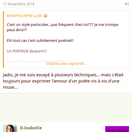
17 Novembre 2018
#5
REVEPOURPRE a dit:
C'est un style particulier....pas fréquent chez toi??? Je me trompe
peut-être??
EN tout cas c'est subtilement poétisé!!
Un PARTAGE épatant!!!
Merci d'être revenu t'extasier!!!!lol
Cliquez pour agrandir...
amitiés
Jadis, je me suis essayé à plusieurs techniques... mais c'était
toujours pour exprimer l'amour d'un poète vis à vis d'une
RP
muse...
D.Isabelle
Hors ligne