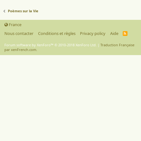
Poèmes sur la Vie
France
Nous contacter
Conditions et règles
Privacy policy
Aide
R
S
S
Forum software by XenForo™
© 2010-2018 XenForo Ltd.
|
Traduction Française
par xenFrench.com.