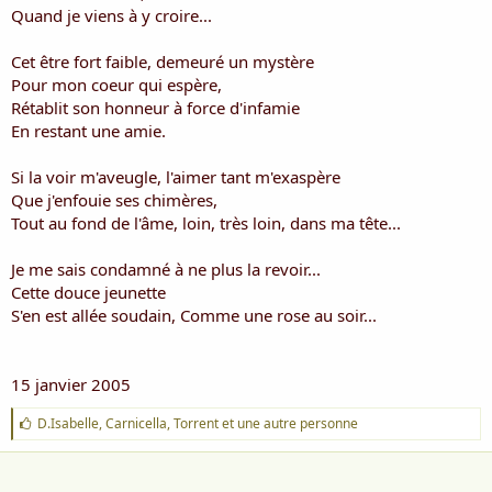
i
Quand je viens à y croire...
s
c
Cet être fort faible, demeuré un mystère
u
Pour mon coeur qui espère,
s
Rétablit son honneur à force d'infamie
s
i
En restant une amie.
o
n
Si la voir m'aveugle, l'aimer tant m'exaspère
Que j'enfouie ses chimères,
Tout au fond de l'âme, loin, très loin, dans ma tête...
Je me sais condamné à ne plus la revoir...
Cette douce jeunette
S'en est allée soudain, Comme une rose au soir...
15 janvier 2005
J
D.Isabelle
,
Carnicella
,
Torrent
et une autre personne
'
a
i