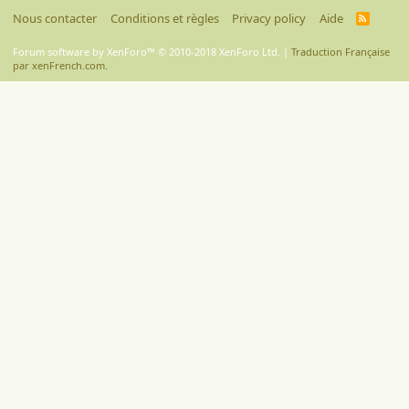
Nous contacter
Conditions et règles
Privacy policy
Aide
R
S
S
Forum software by XenForo™
© 2010-2018 XenForo Ltd.
|
Traduction Française
par xenFrench.com.