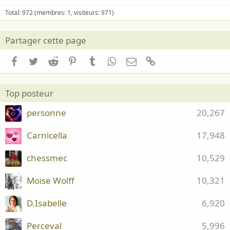
Total: 972 (membres: 1, visiteurs: 971)
Partager cette page
Facebook
Twitter
Reddit
Pinterest
Tumblr
WhatsApp
Email
Lien
Top posteur
personne
20,267
Carnicella
17,948
chessmec
10,529
Moïse Wolff
10,321
D.Isabelle
6,920
Perceval
5,996