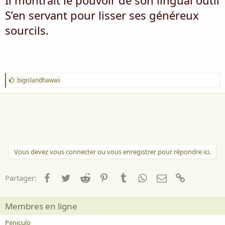
Il montrait le pouvoir de son lingual outil
S’en servant pour lisser ses généreux
sourcils.
J
bigislandhawaii
'
a
i
m
e
:
Vous devez vous connecter ou vous enregistrer pour répondre ici.
Facebook
Twitter
Reddit
Pinterest
Tumblr
WhatsApp
Email
Lien
Partager:
Membres en ligne
Peniculo