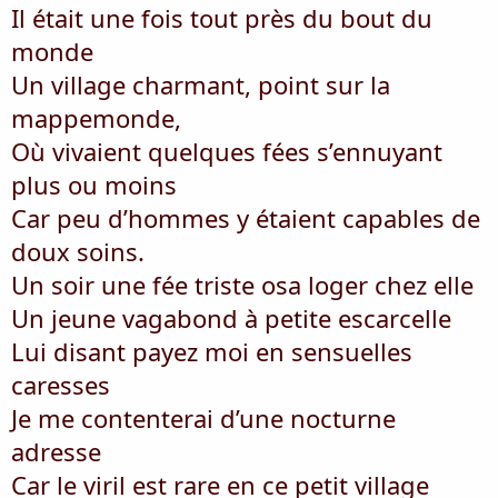
i
Il était une fois tout près du bout du
s
monde
c
u
Un village charmant, point sur la
s
s
mappemonde,
i
Où vivaient quelques fées s’ennuyant
o
n
plus ou moins
Car peu d’hommes y étaient capables de
doux soins.
Un soir une fée triste osa loger chez elle
Un jeune vagabond à petite escarcelle
Lui disant payez moi en sensuelles
caresses
Je me contenterai d’une nocturne
adresse
Car le viril est rare en ce petit village