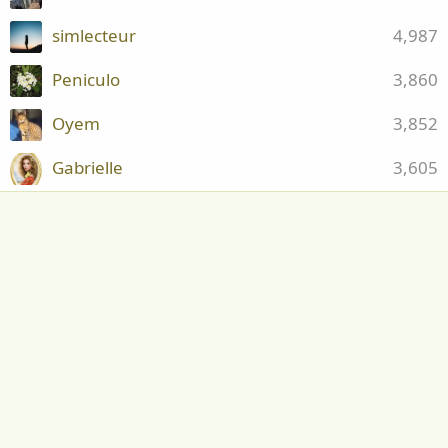
simlecteur
4,987
Peniculo
3,860
Oyem
3,852
Gabrielle
3,605