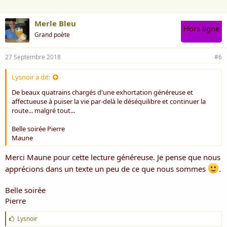
Merle Bleu
Hors ligne
Grand poète
27 Septembre 2018
#6
Lysnoir a dit:
De beaux quatrains chargés d'une exhortation généreuse et
affectueuse à puiser la vie par-delà le déséquilibre et continuer la
route... malgré tout...
Belle soirée Pierre
Maune
Merci Maune pour cette lecture généreuse. Je pense que nous
apprécions dans un texte un peu de ce que nous sommes
.
Belle soirée
Pierre
J
Lysnoir
'