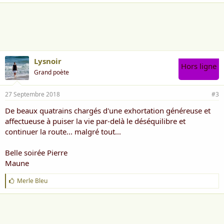
a
i
m
e
:
Lysnoir
Hors ligne
Grand poète
27 Septembre 2018
#3
De beaux quatrains chargés d'une exhortation généreuse et
affectueuse à puiser la vie par-delà le déséquilibre et
continuer la route... malgré tout...
Belle soirée Pierre
Maune
J
Merle Bleu
'
a
i
m
e