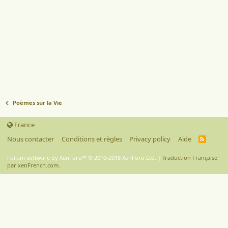
Poèmes sur la Vie
France
Nous contacter
Conditions et règles
Privacy policy
Aide
R
S
S
Forum software by XenForo™
© 2010-2018 XenForo Ltd.
|
Traduction Française
par xenFrench.com.