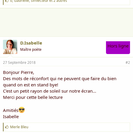
J
o
,
Gabrielle
,
simlecteur
et 2 autres
'
a
i
m
e
:
D.Isabelle
Hors ligne
Maître poète
27 Septembre 2018
#2
Bonjour Pierre,
Des mots de réconfort qui ne peuvent que faire du bien
quand on est en stand bye!
C'est un petit rayon de soleil sur notre écran...
Merci pour cette belle lecture
Amitiés
Isabelle
J
Merle Bleu
'