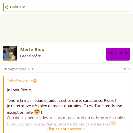
J
Gabrielle
'
a
i
m
e
:
Merle Bleu
Hors ligne
Grand poète
28 Septembre 2018
#12
Trémière a dit:
Joli soir Pierre,
Tendre la main, épauler, aider c'est ce qui te caractérise, Pierre !
Je te retrouve très bien dans ces quatrains . Tu es d'une tendresse
exceptionnelle
!
Ceci dit ce poème a des accents musicaux et un rythme irrésistible :
tu es un grand poète, Pierre , et je ne dis pas ça à la légère !
Cliquez pour agrandir...