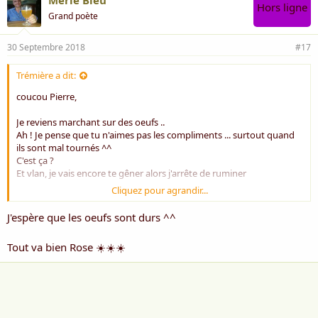
Merle Bleu
Hors ligne
Grand poète
30 Septembre 2018
#17
Trémière a dit:
coucou Pierre,
Je reviens marchant sur des oeufs ..
Ah ! Je pense que tu n'aimes pas les compliments ... surtout quand
ils sont mal tournés ^^
C'est ça ?
Et vlan, je vais encore te gêner alors j'arrête de ruminer
Cliquez pour agrandir...
Tendrement
J'espère que les oeufs sont durs ^^
Rose ***
Tout va bien Rose ☀️☀️☀️