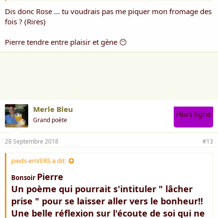
Bises sincères
Dis donc Rose ... tu voudrais pas me piquer mon fromage des
Rose ***
fois ? (Rires)
Pierre tendre entre plaisir et gène 😶
Merle Bleu
Hors ligne
Grand poète
28 Septembre 2018
#13
pieds-enVERS a dit:
Pierre
Bonsoir
Un poème qui pourrait s'intituler " lâcher
prise " pour se laisser aller vers le bonheur!!
Une belle réflexion sur l'écoute de soi qui ne