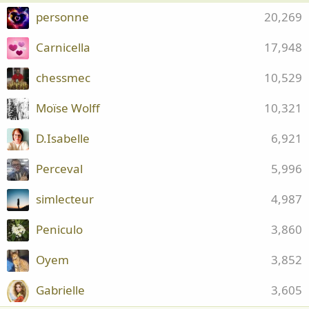
personne
20,269
Carnicella
17,948
chessmec
10,529
Moïse Wolff
10,321
D.Isabelle
6,921
Perceval
5,996
simlecteur
4,987
Peniculo
3,860
Oyem
3,852
Gabrielle
3,605