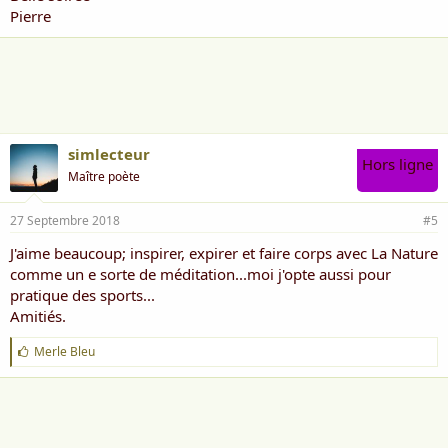
Pierre
simlecteur
Hors ligne
Maître poète
27 Septembre 2018
#5
J'aime beaucoup; inspirer, expirer et faire corps avec La Nature
comme un e sorte de méditation...moi j'opte aussi pour
pratique des sports...
Amitiés.
J
Merle Bleu
'
a
i
m
e
: