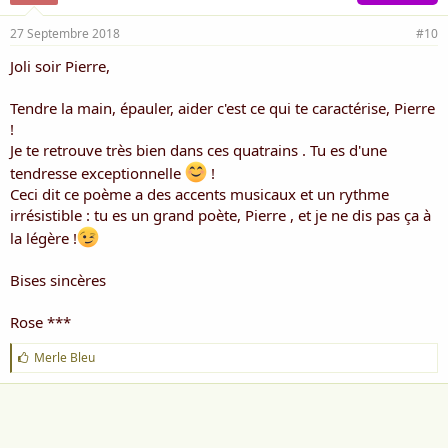
27 Septembre 2018
#10
Joli soir Pierre,
Tendre la main, épauler, aider c'est ce qui te caractérise, Pierre
!
Je te retrouve très bien dans ces quatrains . Tu es d'une
tendresse exceptionnelle
!
Ceci dit ce poème a des accents musicaux et un rythme
irrésistible : tu es un grand poète, Pierre , et je ne dis pas ça à
la légère !
Bises sincères
Rose ***
J
Merle Bleu
'
a
i
m
e