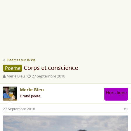
Poèmes sur la Vie
Corps et conscience
Poème
A
D
Merle Bleu
27 Septembre 2018
u
a
t
t
Merle Bleu
e
e
Hors ligne
Grand poète
u
d
r
e
d
d
27 Septembre 2018
#1
e
é
l
b
a
u
d
t