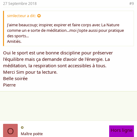
Eveille l'être __ la personne
27 Septembre 2018
#9
Alors il n'est d'autre que toi
simlecteur a dit:
Pour lire et dire tes attentes
Regarde encor __ vois __ tu existes
J'aime beaucoup; inspirer, expirer et faire corps avec La Nature
Tu es en vie __ marche et choisis enfin ta voie​
comme un e sorte de méditation...moi j'opte aussi pour pratique
des sports...
août 2015
Amitiés.
Oui le sport est une bonne discipline pour préserver
l'équilibre mais ça demande d'avoir de l'énergie. La
méditation, la respiration sont accessibles à tous.
Merci Sim pour ta lecture.
Belle soirée
Pierre
o
O
Hors ligne
Maître poète