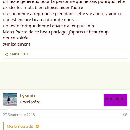
un texte généreux pour la personne qui ne sais pourquoi elle
existe, les mots bien choisis aider l'autre
où soi même à reprendre pied dans cette vie afin d'y voir ce
qui est encore beau autour de nous
un texte fort qui donne l'envie d'aller plus loin
Merci Pierre de ce beau partage, j'apprécie beaucoup
douce soirée
@micalement
J
Merle Bleu
'
a
i
m
e
:
Lysnoir
Hors ligne
Grand poète
Toi qui n'attends plus rien
27 Septembre 2018
#8
Que de laisser l'instant passer
Qui de blessure a entassé
Merle Bleu a dit:
Des maux perdus dans le lointain