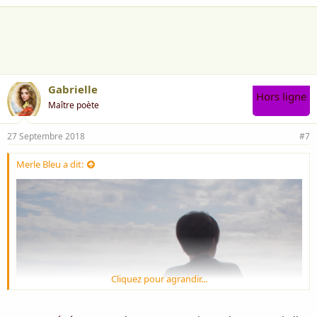
a
i
m
e
:
Gabrielle
Hors ligne
Maître poète
27 Septembre 2018
#7
Merle Bleu a dit:
Cliquez pour agrandir...