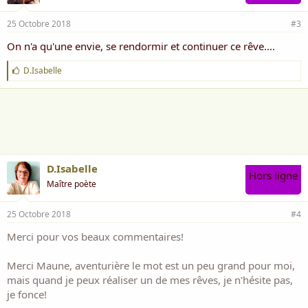
25 Octobre 2018
#3
On n'a qu'une envie, se rendormir et continuer ce rêve....
J
D.Isabelle
'
a
i
m
e
:
D.Isabelle
Hors ligne
Maître poète
25 Octobre 2018
#4
Merci pour vos beaux commentaires!
Merci Maune, aventurière le mot est un peu grand pour moi,
mais quand je peux réaliser un de mes rêves, je n'hésite pas,
je fonce!