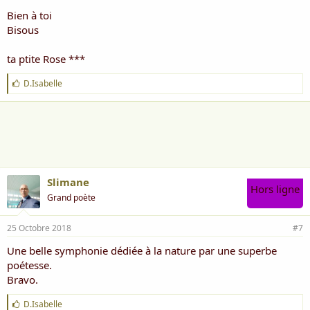
Bien à toi
Bisous
ta ptite Rose ***
J
D.Isabelle
'
a
i
m
e
:
Slimane
Hors ligne
Grand poète
25 Octobre 2018
#7
Une belle symphonie dédiée à la nature par une superbe
poétesse.
Bravo.
J
D.Isabelle