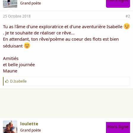
Grand poète
25 Octobre 2018
#2
Tu as l'âme d'une exploratrice et d'une aventurière Isabelle
. Je te souhaite de réaliser ce rêve...
En attendant, ton rêve/poème au coeur des flots est bien
séduisant
Amitiés
et belle journée
Maune
J
D.Isabelle
'
a
i
m
e
:
loulette
Hors ligne
Grand poète