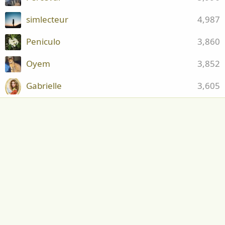
simlecteur
4,987
Peniculo
3,860
Oyem
3,852
Gabrielle
3,605