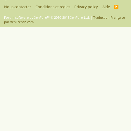
Nous contacter
Conditions et règles
Privacy policy
Aide
R
S
S
Forum software by XenForo™
© 2010-2018 XenForo Ltd.
|
Traduction Française
par xenFrench.com.