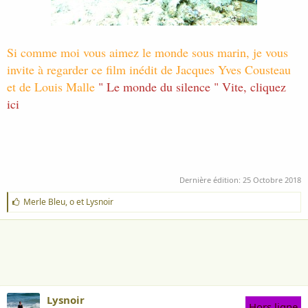
Si comme moi vous aimez le monde sous marin, je vous
invite à regarder ce film inédit de Jacques Yves Cousteau
et de Louis Malle
"
Le monde du silence " Vite, cliquez
ici
Dernière édition:
25 Octobre 2018
J
Merle Bleu
,
o
et
Lysnoir
'
a
i
m
e
:
Lysnoir
Hors ligne