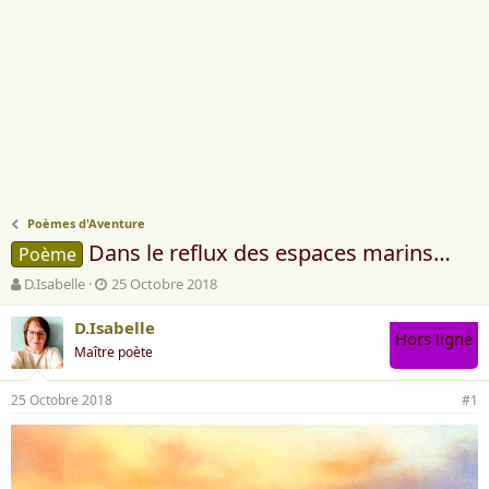
Poèmes d'Aventure
Dans le reflux des espaces marins…
Poème
A
D
D.Isabelle
25 Octobre 2018
u
a
t
t
D.Isabelle
Hors ligne
e
e
Maître poète
u
d
r
e
25 Octobre 2018
d
d
#1
e
é
l
b
a
u
d
t