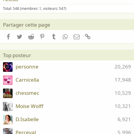
Total: 548 (membres: 1, visiteurs: 547)
Partager cette page
Facebook
Twitter
Reddit
Pinterest
Tumblr
WhatsApp
Email
Lien
Top posteur
personne
20,269
Carnicella
17,948
chessmec
10,529
Moïse Wolff
10,321
D.Isabelle
6,921
Perceval
5,996