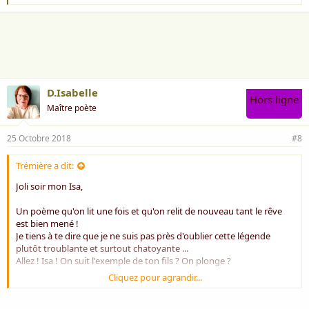
'
a
i
m
e
:
D.Isabelle
Hors ligne
Maître poète
25 Octobre 2018
#8
Trémière a dit:
Joli soir mon Isa,
Un poème qu'on lit une fois et qu'on relit de nouveau tant le rêve
est bien mené !
Je tiens à te dire que je ne suis pas près d'oublier cette légende
plutôt troublante et surtout chatoyante ...
Allez ! Isa ! On suit l'exemple de ton fils ? On plonge ?
Cliquez pour agrandir...
euh ! j'ai un faible pour les tortues marines !