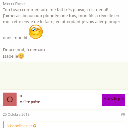
Bien à toi
Merci Rose,
Bisous
Ton beau commentaire me fait très plaisir, c'est gentil!
J'aimerais beaucoup plongée une fois, mon fils a réveillé en
ta ptite Rose ***
moi cette envie de le faire, en attendant je vais aller plonger
dans mon lit
Douce nuit, à demain
Isabelle
o
O
Hors ligne
Maître poète
25 Octobre 2018
#9
D.Isabelle a dit: