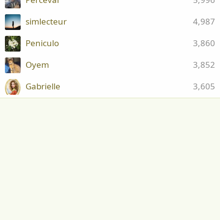
simlecteur
4,987
Peniculo
3,860
Oyem
3,852
Gabrielle
3,605