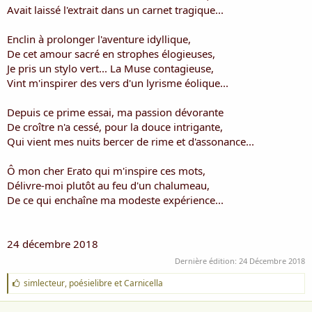
i
Avait laissé l'extrait dans un carnet tragique...
s
c
Enclin à prolonger l'aventure idyllique,
u
De cet amour sacré en strophes élogieuses,
s
Je pris un stylo vert... La Muse contagieuse,
s
i
Vint m'inspirer des vers d'un lyrisme éolique...
o
n
Depuis ce prime essai, ma passion dévorante
De croître n'a cessé, pour la douce intrigante,
Qui vient mes nuits bercer de rime et d'assonance...
Ô mon cher Erato qui m'inspire ces mots,
Délivre-moi plutôt au feu d'un chalumeau,
De ce qui enchaîne ma modeste expérience...
24 décembre 2018
Dernière édition:
24 Décembre 2018
J
simlecteur
,
poésielibre
et
Carnicella
'
a