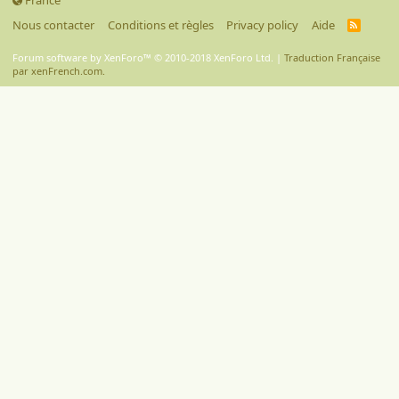
France
Nous contacter
Conditions et règles
Privacy policy
Aide
R
S
S
Forum software by XenForo™
© 2010-2018 XenForo Ltd.
|
Traduction Française
par xenFrench.com.