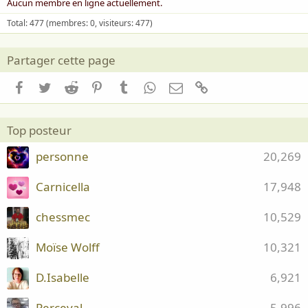
Aucun membre en ligne actuellement.
Total: 477 (membres: 0, visiteurs: 477)
Partager cette page
Facebook
Twitter
Reddit
Pinterest
Tumblr
WhatsApp
Email
Lien
Top posteur
personne
20,269
Carnicella
17,948
chessmec
10,529
Moïse Wolff
10,321
D.Isabelle
6,921
Perceval
5,996