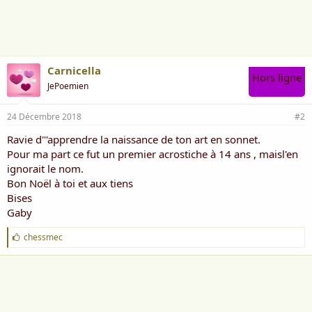
i
m
e
:
Carnicella
Hors ligne
JePoemien
24 Décembre 2018
#2
Ravie d'''apprendre la naissance de ton art en sonnet.
Pour ma part ce fut un premier acrostiche à 14 ans , maisl'en
ignorait le nom.
Bon Noël à toi et aux tiens
Bises
Gaby
J
chessmec
'
a
i
m
e
: