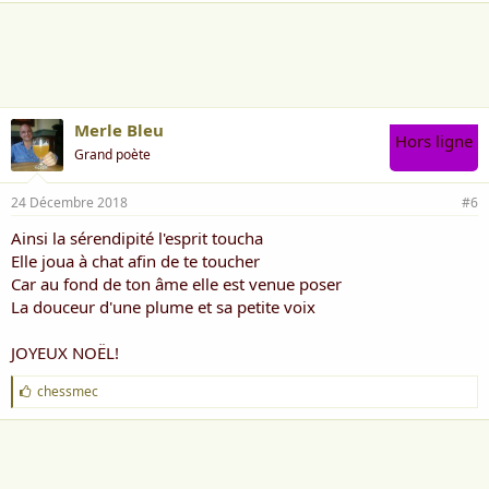
a
i
m
e
:
Merle Bleu
Hors ligne
Grand poète
24 Décembre 2018
#6
Ainsi la sérendipité l'esprit toucha
Elle joua à chat afin de te toucher
Car au fond de ton âme elle est venue poser
La douceur d'une plume et sa petite voix
JOYEUX NOËL!
J
chessmec
'
a
i
m
e