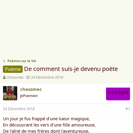
Poèmes sur la Vie
De comment suis-je devenu poète
Poème
A
D
chessmec
24 Décembre 2018
u
a
t
t
chessmec
Hors ligne
e
e
JePoemien
u
d
r
e
24 Décembre 2018
d
d
#1
e
é
Un jour je fus frappé d'une lueur magique,
l
b
En découvrant les vers d'une fille amoureuse,
a
u
d
t
De l'aîné de mes frères dont l'aventureuse,