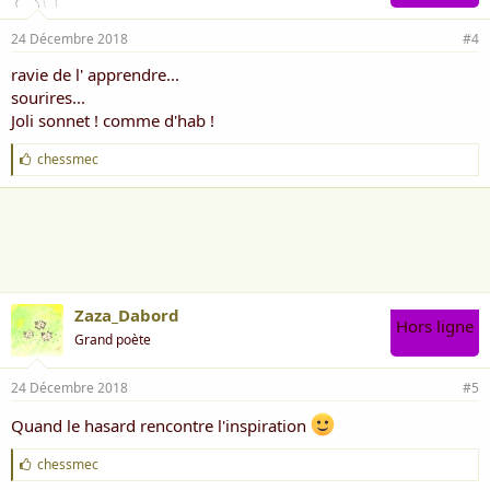
24 Décembre 2018
#4
ravie de l' apprendre...
sourires...
Joli sonnet ! comme d'hab !
J
chessmec
'
a
i
m
e
:
Zaza_Dabord
Hors ligne
Grand poète
24 Décembre 2018
#5
Quand le hasard rencontre l'inspiration
J
chessmec
'