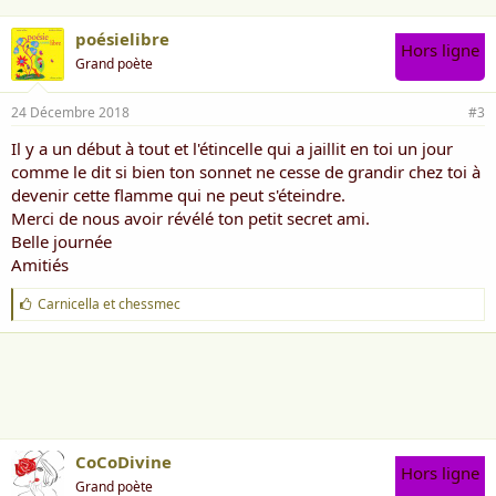
poésielibre
Hors ligne
Grand poète
24 Décembre 2018
#3
Il y a un début à tout et l'étincelle qui a jaillit en toi un jour
comme le dit si bien ton sonnet ne cesse de grandir chez toi à
devenir cette flamme qui ne peut s'éteindre.
Merci de nous avoir révélé ton petit secret ami.
Belle journée
Amitiés
J
Carnicella
et
chessmec
'
a
i
m
e
:
CoCoDivine
Hors ligne
Grand poète