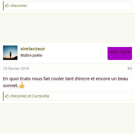
J
chessmec
'
a
i
m
e
:
simlecteur
Hors ligne
Maître poète
19 Février 2019
#9
En quoi Erato nous fait couler tant d'encre et encore un beau
sonnet.
J
chessmec
et
Carnicella
'
a
i
m
e
: