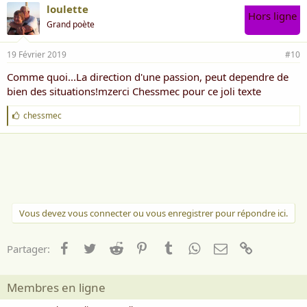
loulette
Hors ligne
Grand poète
19 Février 2019
#10
Comme quoi...La direction d'une passion, peut dependre de
bien des situations!mzerci Chessmec pour ce joli texte
J
chessmec
'
a
i
m
e
:
Vous devez vous connecter ou vous enregistrer pour répondre ici.
Facebook
Twitter
Reddit
Pinterest
Tumblr
WhatsApp
Email
Lien
Partager:
Membres en ligne