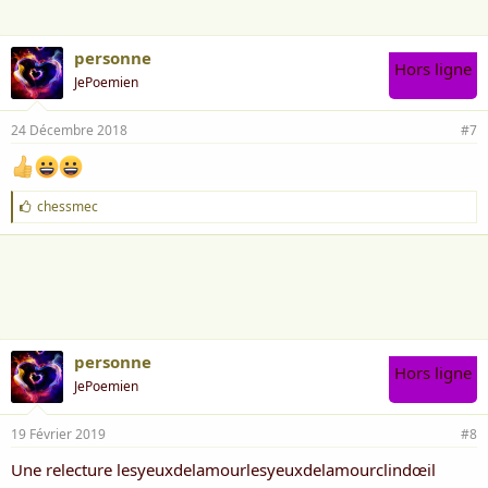
:
personne
Hors ligne
JePoemien
24 Décembre 2018
#7
J
chessmec
'
a
i
m
e
:
personne
Hors ligne
JePoemien
19 Février 2019
#8
Une relecture lesyeuxdelamourlesyeuxdelamourclindœil