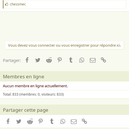
J
chessmec
'
a
i
m
e
:
Vous devez vous connecter ou vous enregistrer pour répondre ici.
Facebook
Twitter
Reddit
Pinterest
Tumblr
WhatsApp
Email
Lien
Partager:
Membres en ligne
Aucun membre en ligne actuellement.
Total: 833 (membres: 0, visiteurs: 833)
Partager cette page
Facebook
Twitter
Reddit
Pinterest
Tumblr
WhatsApp
Email
Lien