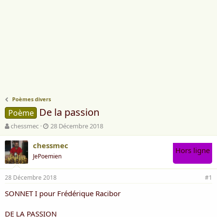
Poèmes divers
De la passion
Poème
A
D
chessmec
28 Décembre 2018
u
a
t
t
chessmec
Hors ligne
e
e
JePoemien
u
d
r
e
28 Décembre 2018
d
d
#1
e
é
SONNET I pour Frédérique Racibor
l
b
a
u
d
t
DE LA PASSION