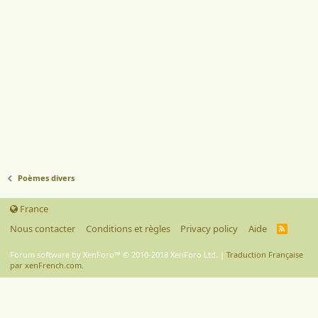
Poèmes divers
France
Nous contacter
Conditions et règles
Privacy policy
Aide
R
S
S
Forum software by XenForo™
© 2010-2018 XenForo Ltd.
|
Traduction Française
par xenFrench.com.