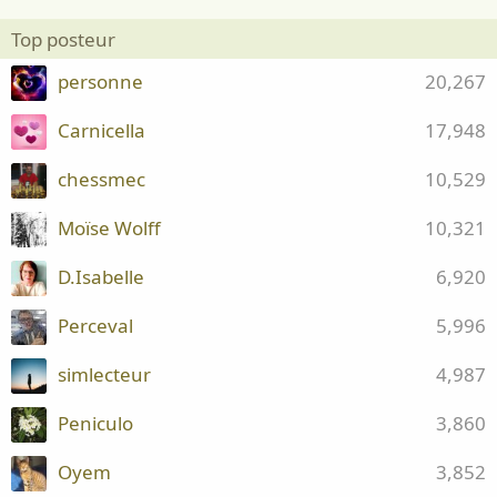
Top posteur
personne
20,267
Carnicella
17,948
chessmec
10,529
Moïse Wolff
10,321
D.Isabelle
6,920
Perceval
5,996
simlecteur
4,987
Peniculo
3,860
Oyem
3,852