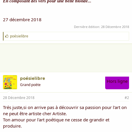
En composant des vers pour une belle blonde...
27 décembre 2018
Dernière édition:
28 Décembre 2018
J
poésielibre
'
a
i
m
e
:
poésielibre
Hors ligne
Grand poète
28 Décembre 2018
#2
Trés juste,si on arrive pas à découvrir sa passion pour l'art on
ne peut être artiste cher Artiste.
Ton amour pour l'art poétique ne cesse de grandir et
produire.