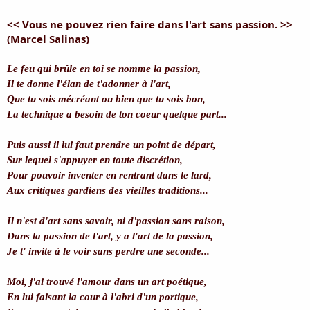
i
s
<< Vous ne pouvez rien faire dans l'art sans passion. >>
c
(Marcel Salinas)
u
s
s
Le feu qui brûle en toi se nomme la passion,
i
Il te donne l'élan de t'adonner à l'art,
o
Que tu sois mécréant ou bien que tu sois bon,
n
La technique a besoin de ton coeur quelque part...
Puis aussi il lui faut prendre un point de départ,
Sur lequel s'appuyer en toute discrétion,
Pour pouvoir inventer en rentrant dans le lard,
Aux critiques gardiens des vieilles traditions...
Il n'est d'art sans savoir, ni d'passion sans raison,
Dans la passion de l'art, y a l'art de la passion,
Je t' invite à le voir sans perdre une seconde...
Moi, j'ai trouvé l'amour dans un art poétique,
En lui faisant la cour à l'abri d'un portique,