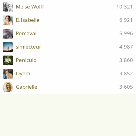
Moïse Wolff
10,321
D.Isabelle
6,921
Perceval
5,996
simlecteur
4,987
Peniculo
3,860
Oyem
3,852
Gabrielle
3,605