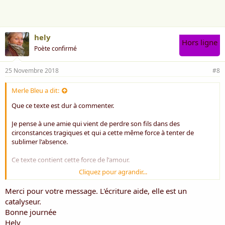
e
:
hely
Hors ligne
Poète confirmé
25 Novembre 2018
#8
Merle Bleu a dit:
Que ce texte est dur à commenter.
Je pense à une amie qui vient de perdre son fils dans des
circonstances tragiques et qui a cette même force à tenter de
sublimer l'absence.
Ce texte contient cette force de l'amour.
Cliquez pour agrandir...
Il me touche profondément
Merci pour votre message. L'écriture aide, elle est un
Amicalement
catalyseur.
Pierre
Bonne journée
Hely