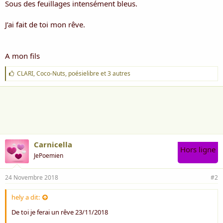
Sous des feuillages intensément bleus.
J’ai fait de toi mon rêve.
A mon fils
J
CLARI
,
Coco-Nuts
,
poésielibre
et 3 autres
'
a
i
m
e
:
Carnicella
Hors ligne
JePoemien
24 Novembre 2018
#2
hely a dit:
De toi je ferai un rêve 23/11/2018