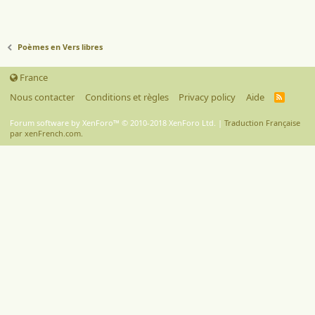
Poèmes en Vers libres
France
Nous contacter
Conditions et règles
Privacy policy
Aide
R
S
S
Forum software by XenForo™
© 2010-2018 XenForo Ltd.
|
Traduction Française
par xenFrench.com.