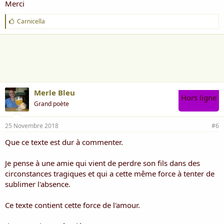
Merci
J
Carnicella
'
a
i
m
e
:
Merle Bleu
Hors ligne
Grand poète
25 Novembre 2018
#6
Que ce texte est dur à commenter.
Je pense à une amie qui vient de perdre son fils dans des
circonstances tragiques et qui a cette même force à tenter de
sublimer l'absence.
Ce texte contient cette force de l'amour.