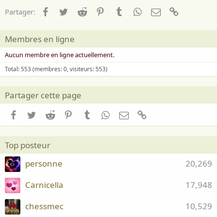
Facebook
Twitter
Reddit
Pinterest
Tumblr
WhatsApp
Email
Lien
Partager:
Membres en ligne
Aucun membre en ligne actuellement.
Total: 553 (membres: 0, visiteurs: 553)
Partager cette page
Facebook
Twitter
Reddit
Pinterest
Tumblr
WhatsApp
Email
Lien
Top posteur
personne
20,269
Carnicella
17,948
chessmec
10,529