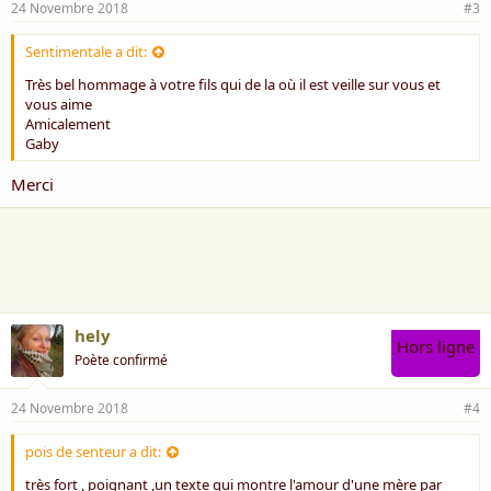
24 Novembre 2018
#3
Sentimentale a dit:
A mon fils
Très bel hommage à votre fils qui de la où il est veille sur vous et
vous aime
Amicalement
Gaby
Merci
hely
Hors ligne
Poète confirmé
24 Novembre 2018
#4
pois de senteur a dit:
très fort , poignant ,un texte qui montre l'amour d'une mère par