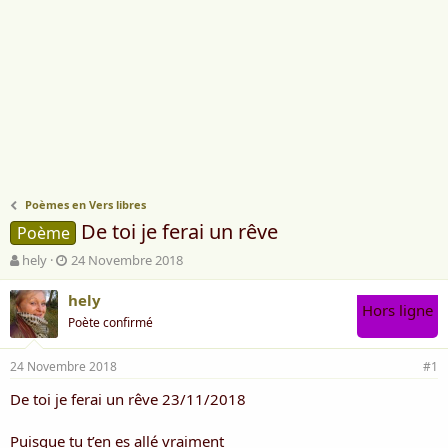
Poèmes en Vers libres
De toi je ferai un rêve
Poème
A
D
hely
24 Novembre 2018
u
a
t
t
hely
Hors ligne
e
e
Poète confirmé
u
d
r
e
24 Novembre 2018
d
d
#1
e
é
De toi je ferai un rêve 23/11/2018
l
b
a
u
d
t
Puisque tu t’en es allé vraiment