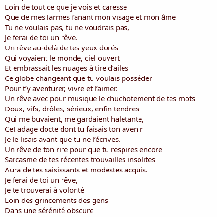
i
Loin de tout ce que je vois et caresse
s
Que de mes larmes fanant mon visage et mon âme
c
Tu ne voulais pas, tu ne voudrais pas,
u
Je ferai de toi un rêve.
s
Un rêve au-delà de tes yeux dorés
s
i
Qui voyaient le monde, ciel ouvert
o
Et embrassait les nuages à tire d’ailes
n
Ce globe changeant que tu voulais posséder
Pour t’y aventurer, vivre et l’aimer.
Un rêve avec pour musique le chuchotement de tes mots
Doux, vifs, drôles, sérieux, enfin tendres
Qui me buvaient, me gardaient haletante,
Cet adage docte dont tu faisais ton avenir
Je le lisais avant que tu ne l’écrives.
Un rêve de ton rire pour que tu respires encore
Sarcasme de tes récentes trouvailles insolites
Aura de tes saisissants et modestes acquis.
Je ferai de toi un rêve,
Je te trouverai à volonté
Loin des grincements des gens
Dans une sérénité obscure