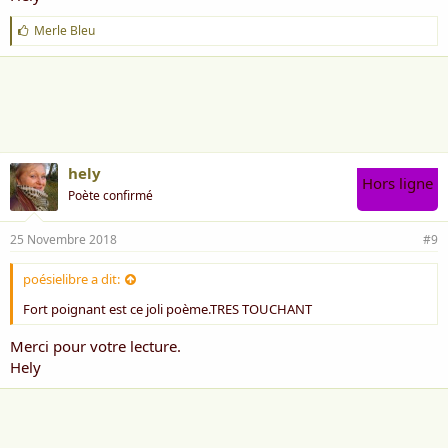
J
Merle Bleu
'
a
i
m
e
:
hely
Hors ligne
Poète confirmé
25 Novembre 2018
#9
poésielibre a dit:
Fort poignant est ce joli poème.TRES TOUCHANT
Merci pour votre lecture.
Hely