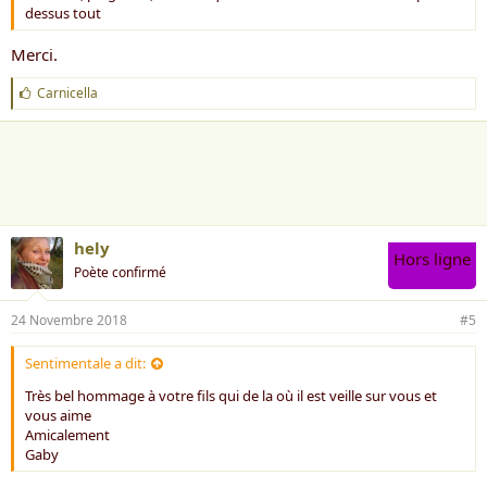
dessus tout
Merci.
J
Carnicella
'
a
i
m
e
:
hely
Hors ligne
Poète confirmé
24 Novembre 2018
#5
Sentimentale a dit:
Très bel hommage à votre fils qui de la où il est veille sur vous et
vous aime
Amicalement
Gaby