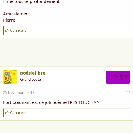
Il me touche profondément
Amicalement
Pierre
J
Carnicella
'
a
i
m
e
:
poésielibre
Hors ligne
Grand poète
25 Novembre 2018
#7
Fort poignant est ce joli poème.TRES TOUCHANT
J
Carnicella
'
a
i
m